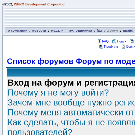
©2002,
INPRO Development Corporation
о компании
:
новости
:
модели
:
техподдержка
:
faq
:
форум
:
прайс
FAQ
Поиск
Профиль
Войти
Список форумов Форум по моде
Вход на форум и регистраци
Почему я не могу войти?
Зачем мне вообще нужно реги
Почему меня автоматически о
Как сделать, чтобы я не появл
пользователей?