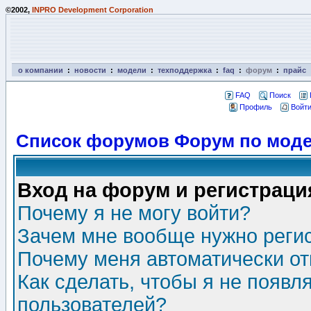
©2002,
INPRO Development Corporation
о компании
:
новости
:
модели
:
техподдержка
:
faq
:
форум
:
прайс
FAQ
Поиск
Профиль
Войти
Список форумов Форум по моде
Вход на форум и регистраци
Почему я не могу войти?
Зачем мне вообще нужно реги
Почему меня автоматически о
Как сделать, чтобы я не появл
пользователей?