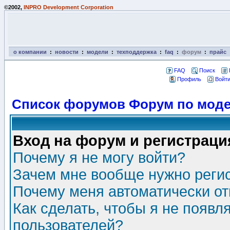
©2002,
INPRO Development Corporation
о компании
:
новости
:
модели
:
техподдержка
:
faq
:
форум
:
прайс
FAQ
Поиск
Профиль
Войти
Список форумов Форум по моде
Вход на форум и регистраци
Почему я не могу войти?
Зачем мне вообще нужно реги
Почему меня автоматически о
Как сделать, чтобы я не появл
пользователей?