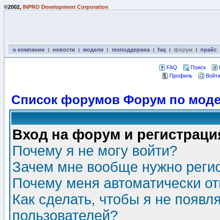
©2002,
INPRO Development Corporation
о компании
:
новости
:
модели
:
техподдержка
:
faq
:
форум
:
прайс
FAQ
Поиск
Профиль
Войти
Список форумов Форум по моде
Вход на форум и регистраци
Почему я не могу войти?
Зачем мне вообще нужно реги
Почему меня автоматически о
Как сделать, чтобы я не появл
пользователей?