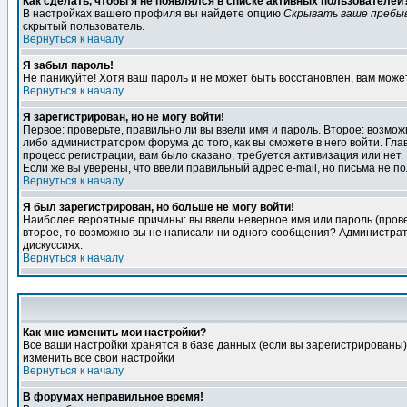
Как сделать, чтобы я не появлялся в списке активных пользователей
В настройках вашего профиля вы найдете опцию
Скрывать ваше пребы
скрытый пользователь.
Вернуться к началу
Я забыл пароль!
Не паникуйте! Хотя ваш пароль и не может быть восстановлен, вам може
Вернуться к началу
Я зарегистрирован, но не могу войти!
Первое: проверьте, правильно ли вы ввели имя и пароль. Второе: возм
либо администратором форума до того, как вы сможете в него войти. Г
процесс регистрации, вам было сказано, требуется активизация или нет. 
Если же вы уверены, что ввели правильный адрес e-mail, но письма не п
Вернуться к началу
Я был зарегистрирован, но больше не могу войти!
Наиболее вероятные причины: вы ввели неверное имя или пароль (провер
второе, то возможно вы не написали ни одного сообщения? Администрат
дискуссиях.
Вернуться к началу
Как мне изменить мои настройки?
Все ваши настройки хранятся в базе данных (если вы зарегистрированы)
изменить все свои настройки
Вернуться к началу
В форумах неправильное время!