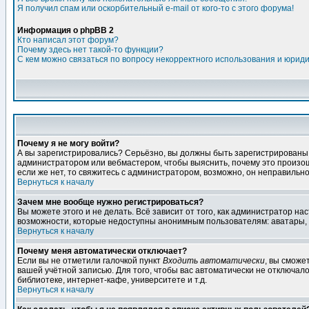
Я получил спам или оскорбительный e-mail от кого-то с этого форума!
Информация о phpBB 2
Кто написал этот форум?
Почему здесь нет такой-то функции?
С кем можно связаться по вопросу некорректного использования и юрид
Почему я не могу войти?
А вы зарегистрировались? Серьёзно, вы должны быть зарегистрированы дл
администратором или вебмастером, чтобы выяснить, почему это произошл
если же нет, то свяжитесь с администратором, возможно, он неправильн
Вернуться к началу
Зачем мне вообще нужно регистрироваться?
Вы можете этого и не делать. Всё зависит от того, как администратор 
возможности, которые недоступны анонимным пользователям: аватары, лич
Вернуться к началу
Почему меня автоматически отключает?
Если вы не отметили галочкой пункт
Входить автоматически
, вы сможе
вашей учётной записью. Для того, чтобы вас автоматически не отключал
библиотеке, интернет-кафе, университете и т.д.
Вернуться к началу