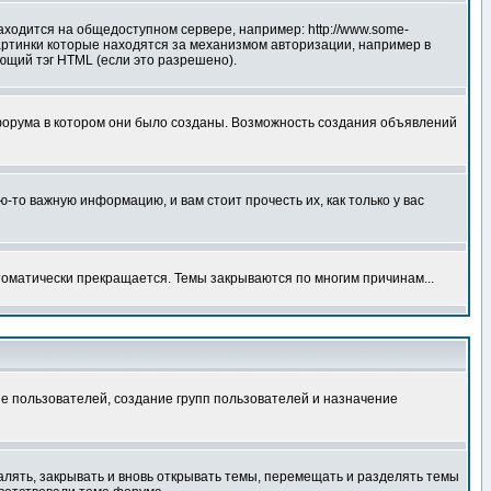
аходится на общедоступном сервере, например: http://www.some-
 картинки которые находятся за механизмом авторизации, например в
ующий тэг HTML (если это разрешено).
форума в котором они было созданы. Возможность создания объявлений
то важную информацию, и вам стоит прочесть их, как только у вас
томатически прекращается. Темы закрываются по многим причинам...
е пользователей, создание групп пользователей и назначение
алять, закрывать и вновь открывать темы, перемещать и разделять темы