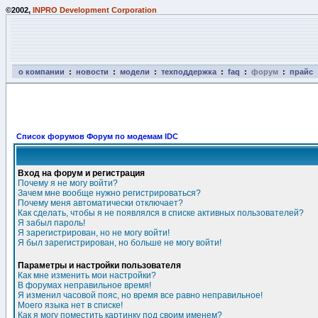
©2002,
INPRO Development Corporation
о компании
:
новости
:
модели
:
техподдержка
:
faq
:
форум
:
прайс
Список форумов Форум по модемам IDC
Вход на форум и регистрация
Почему я не могу войти?
Зачем мне вообще нужно регистрироваться?
Почему меня автоматически отключает?
Как сделать, чтобы я не появлялся в списке активных пользователей?
Я забыл пароль!
Я зарегистрирован, но не могу войти!
Я был зарегистрирован, но больше не могу войти!
Параметры и настройки пользователя
Как мне изменить мои настройки?
В форумах неправильное время!
Я изменил часовой пояс, но время все равно неправильное!
Моего языка нет в списке!
Как я могу поместить картинку под своим именем?