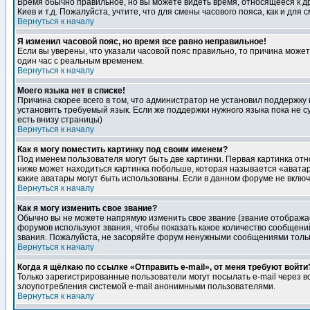
Время обычно правильное, но вы можете видеть время, относящееся к друг
Киев и т.д. Пожалуйста, учтите, что для смены часового пояса, как и д
Вернуться к началу
Я изменил часовой пояс, но время все равно неправильное!
Если вы уверены, что указали часовой пояс правильно, то причина може
один час с реальным временем.
Вернуться к началу
Моего языка нет в списке!
Причина скорее всего в том, что администратор не установил поддержку
установить требуемый язык. Если же поддержки нужного языка пока не 
есть внизу страницы)
Вернуться к началу
Как я могу поместить картинку под своим именем?
Под именем пользователя могут быть две картинки. Первая картинка отн
ниже может находиться картинка побольше, которая называется «аватара
какие аватары могут быть использованы. Если в данном форуме не вклю
Вернуться к началу
Как я могу изменить свое звание?
Обычно вы не можете напрямую изменить свое звание (звание отображае
форумов используют звания, чтобы показать какое количество сообще
звания. Пожалуйста, не засоряйте форум ненужными сообщениями только
Вернуться к началу
Когда я щёлкаю по ссылке «Отправить e-mail», от меня требуют войти
Только зарегистрированные пользователи могут посылать e-mail через 
злоупотребления системой e-mail анонимными пользователями.
Вернуться к началу