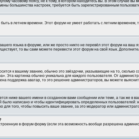
ому часовому поясу, не к тому, в котором находитесь вы. В этом случае вы м
ля смены большинства настроек, требуется быть зарегистрированным пользоват
т быть в летнем времени. Этот форум не умеет работать с летним временем, 
 вашего языка в форуме, или же просто никто не перевёл этот форум на ваш 
существует, то вы сами можете перевести этот форум на свой язык. Дополни
осится к вашему званию, обычно это звёздочки, указывающие на то, сколько 
». Эта картинка обычно уникальна для каждого пользователя. От администрат
чена поддержка аватар, то это решение администраторов, вы можете выяснит
тся ниже вашего имени в созданном вами сообщении или теме, а так же в ва
ний было написано и чтобы идентифицировать определенных пользователей:
 для того, чтобы повысить ваше звание, за это модератор или администрат
?
встроенную в форум форму (если эта возможность вообще разрешена админис