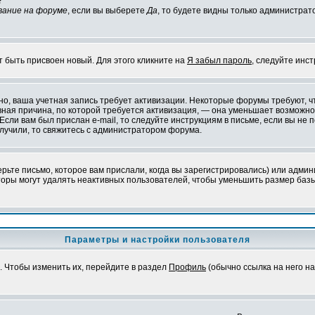
?
вание на форуме
, если вы выберете
Да
, то будете видны только администрат
т быть присвоен новый. Для этого кликните на
Я забыл пароль
, следуйте инс
ожно, ваша учетная запись требует активизации. Некоторые форумы требуют,
лавная причина, по которой требуется активизация, — она уменьшает возмож
Если вам был прислан e-mail, то следуйте инструкциям в письме, если вы не п
олучили, то свяжитесь с администратором форума.
ьте письмо, которое вам прислали, когда вы зарегистрировались) или админ
оры могут удалять неактивных пользователей, чтобы уменьшить размер базы
Параметры и настройки пользователя
. Чтобы изменить их, перейдите в раздел
Профиль
(обычно ссылка на него на