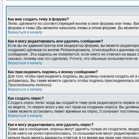
Как мне создать тему в форуме?
Легко, щёлкните по соответствующей кнопке в окне форума или темы. В
форума и темы (
Вы можете начинать темы в этом форуме, Вы можете 
Вернуться к началу
Как я могу редактировать или удалить сообщение?
Если вы не администратор или модератор форума, вы можете редактиров
создания) щёлкнув по кнопке
Редактировать
, относящейся к данному с
сообщение. Эта надпись не появляется, если никто не отвечал на ваше
сказано, почему они это сделали). Учтите, что обычные пользователи не 
Вернуться к началу
Как присоединить подпись к моему сообщению?
Для того, чтобы присоединить подпись, вы должны сначала создать её в
добавилась. Вы также можете сделать чтобы подпись присоединялась по
Присоединить подпись
)
Вернуться к началу
Как создать опрос?
Создать опрос легко: когда вы создаёте тему (или редактируете первое 
не видите, то скорее всего у вас нет прав на создание опроса. Вы должн
также можете установить лимит времени на опрос, 0 означает постоянны
Вернуться к началу
Как я могу редактировать или удалить опрос?
Также как и сообщения, опросы могут удалять только их создатели, мод
Если никто не успел проголосовать, то пользователи могут редактироват
нельзя было менять варианты ответов, в то время как люди уже проголос