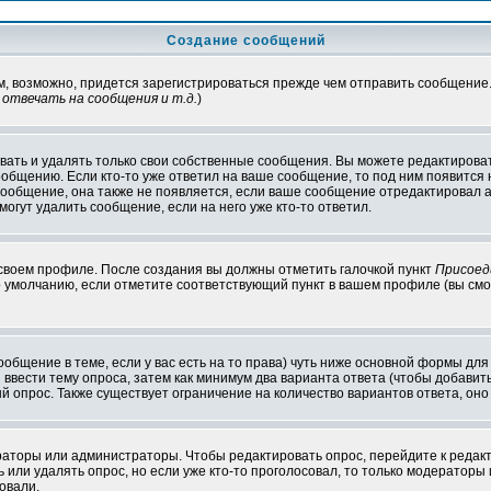
Создание сообщений
ам, возможно, придется зарегистрироваться прежде чем отправить сообщение
отвечать на сообщения и т.д.
)
ать и удалять только свои собственные сообщения. Вы можете редактироват
ообщению. Если кто-то уже ответил на ваше сообщение, то под ним появится
 сообщение, она также не появляется, если ваше сообщение отредактировал 
могут удалить сообщение, если на него уже кто-то ответил.
 своем профиле. После создания вы должны отметить галочкой пункт
Присоед
 умолчанию, если отметите соответствующий пункт в вашем профиле (вы смо
сообщение в теме, если у вас есть на то права) чуть ниже основной формы д
ы ввести тему опроса, затем как минимум два варианта ответа (чтобы добавит
й опрос. Также существует ограничение на количество вариантов ответа, он
ераторы или администраторы. Чтобы редактировать опрос, перейдите к редакт
ь или удалять опрос, но если уже кто-то проголосовал, то только модераторы
овали.