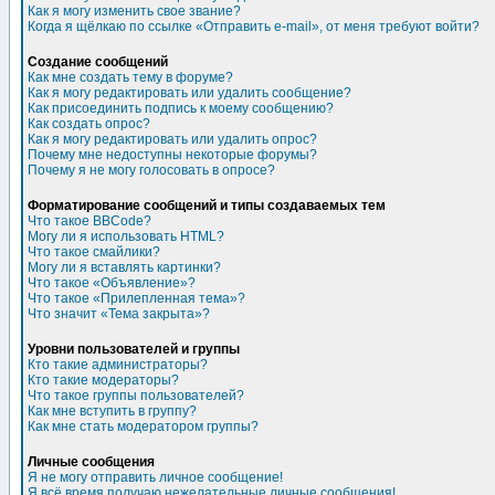
Как я могу изменить свое звание?
Когда я щёлкаю по ссылке «Отправить e-mail», от меня требуют войти?
Создание сообщений
Как мне создать тему в форуме?
Как я могу редактировать или удалить сообщение?
Как присоединить подпись к моему сообщению?
Как создать опрос?
Как я могу редактировать или удалить опрос?
Почему мне недоступны некоторые форумы?
Почему я не могу голосовать в опросе?
Форматирование сообщений и типы создаваемых тем
Что такое BBCode?
Могу ли я использовать HTML?
Что такое смайлики?
Могу ли я вставлять картинки?
Что такое «Объявление»?
Что такое «Прилепленная тема»?
Что значит «Тема закрыта»?
Уровни пользователей и группы
Кто такие администраторы?
Кто такие модераторы?
Что такое группы пользователей?
Как мне вступить в группу?
Как мне стать модератором группы?
Личные сообщения
Я не могу отправить личное сообщение!
Я всё время получаю нежелательные личные сообщения!