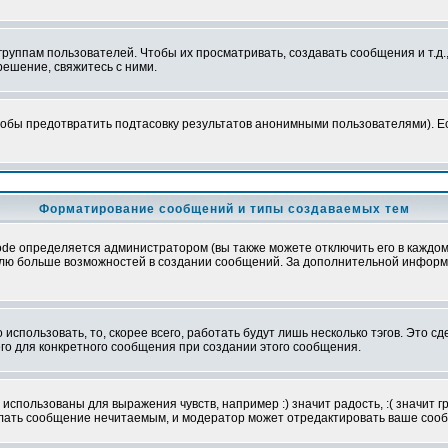
уппам пользователей. Чтобы их просматривать, создавать сообщения и т.д.
ешение, свяжитесь с ними.
обы предотвратить подтасовку результатов анонимными пользователями). Если
Форматирование сообщений и типы создаваемых тем
e определяется администратором (вы также можете отключить его в каждом 
ователю больше возможностей в создании сообщений. За дополнительной инфо
использовать, то, скорее всего, работать будут лишь несколько тэгов. Это с
его для конкретного сообщения при создании этого сообщения.
использованы для выражения чувств, например :) значит радость, :( значит 
делать сообщение нечитаемым, и модератор может отредактировать ваше сооб