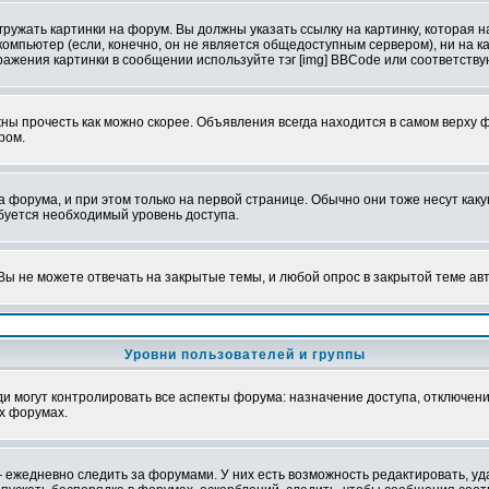
ружать картинки на форум. Вы должны указать ссылку на картинку, которая н
вой компьютер (если, конечно, он не является общедоступным сервером), ни на
бражения картинки в сообщении используйте тэг [img] BBCode или соответств
ы прочесть как можно скорее. Объявления всегда находится в самом верху 
ром.
рума, и при этом только на первой странице. Обычно они тоже несут какую-
ебуется необходимый уровень доступа.
ы не можете отвечать на закрытые темы, и любой опрос в закрытой теме ав
Уровни пользователей и группы
 могут контролировать все аспекты форума: назначение доступа, отключени
х форумах.
 ежедневно следить за форумами. У них есть возможность редактировать, уд