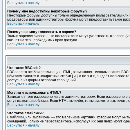
Вернуться к началу
Почему мне недоступны некоторые форумы?
Некоторые форумы доступны только определённым пользователям или гр
модераторы или администраторы форума могут предоставить такое разр
Вернуться к началу
Почему я не могу голосовать в опросе?
Только зарегистрированные пользователи могут участвовать в опросе (чт
вас нет на это необходимых прав доступа.
Вернуться к началу
Что такое BBCode?
BBCode это особая реализация HTML, возможность использования BBCod
нём заключаются в квадратные скобки [ и ], а не < и >, он даёт польз
доступна из формы отправки сообщений.
Вернуться к началу
Могу ли я использовать HTML?
Зависит от того разрешено ли это администратором. Если разрешено его 
могут вызвать проблемы. Если HTML включён, то вы сможете выключить 
Вернуться к началу
Что такое смайлики?
Смайлики, или эмотиконы — это маленькие картинки, которые могут быть 
сообщений. Только не перестарайтесь, используя их: они легко могут с
Вернуться к началу