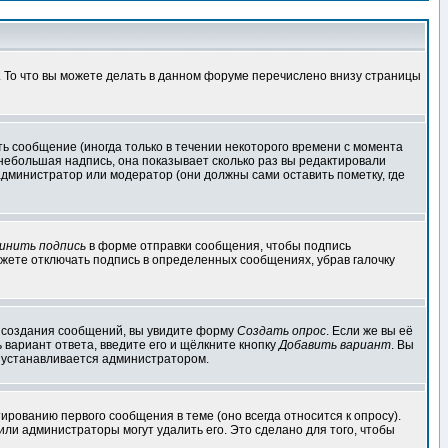
. То что вы можете делать в данном форуме перечислено внизу страницы
ь сообщение (иногда только в течении некоторого времени с момента
 небольшая надпись, она показывает сколько раз вы редактировали
администратор или модератор (они должны сами оставить пометку, где
инить подпись
в форме отправки сообщения, чтобы подпись
жете отключать подпись в определенных сообщениях, убрав галочку
ля создания сообщений, вы увидите форму
Создать опрос
. Если же вы её
ь вариант ответа, введите его и щёлкните кнопку
Добавить вариант
. Вы
о устанавливается администратором.
ированию первого сообщения в теме (оно всегда относится к опросу).
 или администраторы могут удалить его. Это сделано для того, чтобы