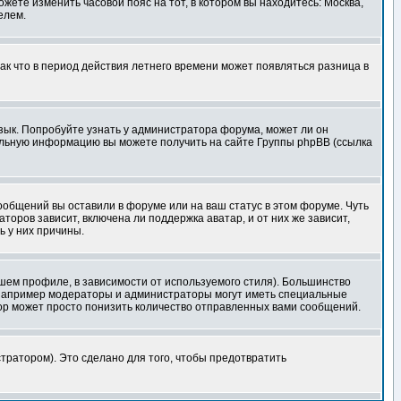
ожете изменить часовой пояс на тот, в котором вы находитесь: Москва,
елем.
так что в период действия летнего времени может появляться разница в
язык. Попробуйте узнать у администратора форума, может ли он
тельную информацию вы можете получить на сайте Группы phpBB (ссылка
сообщений вы оставили в форуме или на ваш статус в этом форуме. Чуть
оров зависит, включена ли поддержка аватар, и от них же зависит,
ь у них причины.
шем профиле, в зависимости от используемого стиля). Большинство
 например модераторы и администраторы могут иметь специальные
ор может просто понизить количество отправленных вами сообщений.
тратором). Это сделано для того, чтобы предотвратить