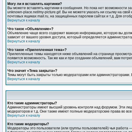
Могу ли я вставлять картинки?
Вы можете вставлять картинки в сообщения. Но пока нет возможности заг
unknown-place.net/my-picture.gif. Вы не можете указать ни ссылку на с
почтовых ящиках mail.ru, на защищённых паролем сайтах и т.д. Для ото
Вернуться к началу
Что такое «Объявление»?
Объявление чаще всего содержит важную информацию, которую вы должн
зависит от вашего уровня доступа, который определяется администрато
Вернуться к началу
Что такое «Прилепленная тема»?
Прилепленные темы находятся ниже объявлений на странице просмотра фо
появится возможность. Так же как и при создании объявлений, вам потр
Вернуться к началу
Что значит «Тема закрыта»?
Темы могут быть закрыты только модераторами или администраторами. В
Вернуться к началу
Кто такие администраторы?
Администраторы имеют высший уровень контроля над форумом. Эти люди
модераторов и т.д. Они также имеют полные модераторские права во все
Вернуться к началу
Кто такие модераторы?
Модераторы это пользователи (или группы пользователей) чья работа —