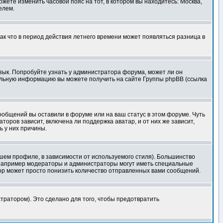
ожете изменить часовой пояс на тот, в котором вы находитесь: Москва,
елем.
так что в период действия летнего времени может появляться разница в
язык. Попробуйте узнать у администратора форума, может ли он
тельную информацию вы можете получить на сайте Группы phpBB (ссылка
сообщений вы оставили в форуме или на ваш статус в этом форуме. Чуть
оров зависит, включена ли поддержка аватар, и от них же зависит,
ь у них причины.
шем профиле, в зависимости от используемого стиля). Большинство
 например модераторы и администраторы могут иметь специальные
ор может просто понизить количество отправленных вами сообщений.
тратором). Это сделано для того, чтобы предотвратить