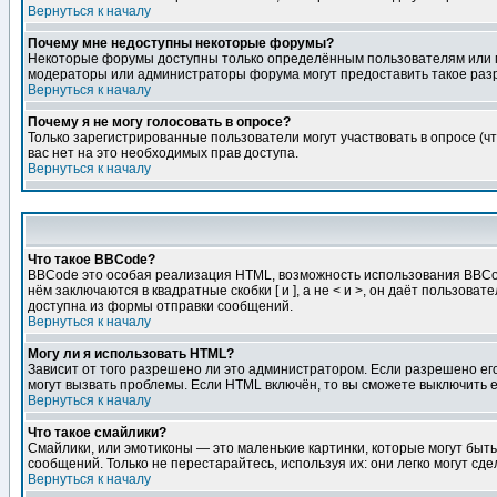
Вернуться к началу
Почему мне недоступны некоторые форумы?
Некоторые форумы доступны только определённым пользователям или гр
модераторы или администраторы форума могут предоставить такое разр
Вернуться к началу
Почему я не могу голосовать в опросе?
Только зарегистрированные пользователи могут участвовать в опросе (чт
вас нет на это необходимых прав доступа.
Вернуться к началу
Что такое BBCode?
BBCode это особая реализация HTML, возможность использования BBCod
нём заключаются в квадратные скобки [ и ], а не < и >, он даёт польз
доступна из формы отправки сообщений.
Вернуться к началу
Могу ли я использовать HTML?
Зависит от того разрешено ли это администратором. Если разрешено его 
могут вызвать проблемы. Если HTML включён, то вы сможете выключить 
Вернуться к началу
Что такое смайлики?
Смайлики, или эмотиконы — это маленькие картинки, которые могут быть 
сообщений. Только не перестарайтесь, используя их: они легко могут с
Вернуться к началу