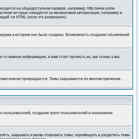
аходится на общедоступном сервере, например: http://www.some-
 картинки которые находятся за механизмом авторизации, например в
ующий тэг HTML (если это разрешено).
форума в котором они было созданы. Возможность создания объявлений
то важную информацию, и вам стоит прочесть их, как только у вас
томатически прекращается. Темы закрываются по многим причинам...
е пользователей, создание групп пользователей и назначение
алять, закрывать и вновь открывать темы, перемещать и разделять темы