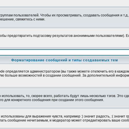
уппам пользователей. Чтобы их просматривать, создавать сообщения и т.д.
ешение, свяжитесь с ними.
обы предотвратить подтасовку результатов анонимными пользователями). Если
Форматирование сообщений и типы создаваемых тем
e определяется администратором (вы также можете отключить его в каждом 
ователю больше возможностей в создании сообщений. За дополнительной инфо
использовать, то, скорее всего, работать будут лишь несколько тэгов. Это с
его для конкретного сообщения при создании этого сообщения.
использованы для выражения чувств, например :) значит радость, :( значит 
делать сообщение нечитаемым, и модератор может отредактировать ваше сооб