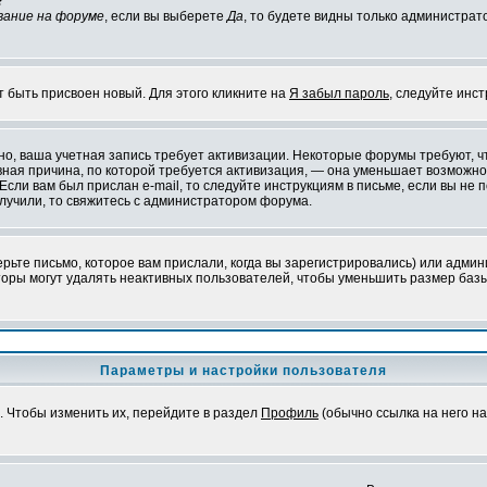
?
вание на форуме
, если вы выберете
Да
, то будете видны только администрат
т быть присвоен новый. Для этого кликните на
Я забыл пароль
, следуйте инс
ожно, ваша учетная запись требует активизации. Некоторые форумы требуют,
лавная причина, по которой требуется активизация, — она уменьшает возмож
Если вам был прислан e-mail, то следуйте инструкциям в письме, если вы не п
олучили, то свяжитесь с администратором форума.
ьте письмо, которое вам прислали, когда вы зарегистрировались) или админ
оры могут удалять неактивных пользователей, чтобы уменьшить размер базы
Параметры и настройки пользователя
. Чтобы изменить их, перейдите в раздел
Профиль
(обычно ссылка на него на