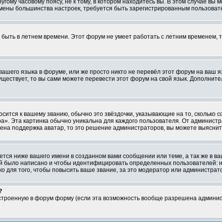
ому часовому поясу, не к тому, в котором находитесь вы. В этом случае вы м
ля смены большинства настроек, требуется быть зарегистрированным пользоват
т быть в летнем времени. Этот форум не умеет работать с летним временем, 
 вашего языка в форуме, или же просто никто не перевёл этот форум на ваш 
существует, то вы сами можете перевести этот форум на свой язык. Дополни
осится к вашему званию, обычно это звёздочки, указывающие на то, сколько 
». Эта картинка обычно уникальна для каждого пользователя. От администрат
чена поддержка аватар, то это решение администраторов, вы можете выяснит
тся ниже вашего имени в созданном вами сообщении или теме, а так же в ва
ний было написано и чтобы идентифицировать определенных пользователей:
 для того, чтобы повысить ваше звание, за это модератор или администрат
?
встроенную в форум форму (если эта возможность вообще разрешена админис