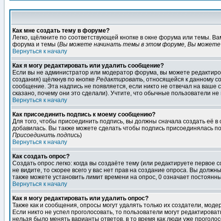
Как мне создать тему в форуме?
Легко, щёлкните по соответствующей кнопке в окне форума или темы. В
форума и темы (
Вы можете начинать темы в этом форуме, Вы можете 
Вернуться к началу
Как я могу редактировать или удалить сообщение?
Если вы не администратор или модератор форума, вы можете редактиров
создания) щёлкнув по кнопке
Редактировать
, относящейся к данному с
сообщение. Эта надпись не появляется, если никто не отвечал на ваше
сказано, почему они это сделали). Учтите, что обычные пользователи не 
Вернуться к началу
Как присоединить подпись к моему сообщению?
Для того, чтобы присоединить подпись, вы должны сначала создать её в
добавилась. Вы также можете сделать чтобы подпись присоединялась по
Присоединить подпись
)
Вернуться к началу
Как создать опрос?
Создать опрос легко: когда вы создаёте тему (или редактируете первое 
не видите, то скорее всего у вас нет прав на создание опроса. Вы должн
также можете установить лимит времени на опрос, 0 означает постоянны
Вернуться к началу
Как я могу редактировать или удалить опрос?
Также как и сообщения, опросы могут удалять только их создатели, мод
Если никто не успел проголосовать, то пользователи могут редактироват
нельзя было менять варианты ответов, в то время как люди уже проголос