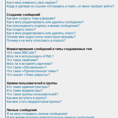
Как я могу изменить свое звание?
Когда я щёлкаю по ссылке «Отправить e-mail», от меня требуют войти?
Создание сообщений
Как мне создать тему в форуме?
Как я могу редактировать или удалить сообщение?
Как присоединить подпись к моему сообщению?
Как создать опрос?
Как я могу редактировать или удалить опрос?
Почему мне недоступны некоторые форумы?
Почему я не могу голосовать в опросе?
Форматирование сообщений и типы создаваемых тем
Что такое BBCode?
Могу ли я использовать HTML?
Что такое смайлики?
Могу ли я вставлять картинки?
Что такое «Объявление»?
Что такое «Прилепленная тема»?
Что значит «Тема закрыта»?
Уровни пользователей и группы
Кто такие администраторы?
Кто такие модераторы?
Что такое группы пользователей?
Как мне вступить в группу?
Как мне стать модератором группы?
Личные сообщения
Я не могу отправить личное сообщение!
Я всё время получаю нежелательные личные сообщения!