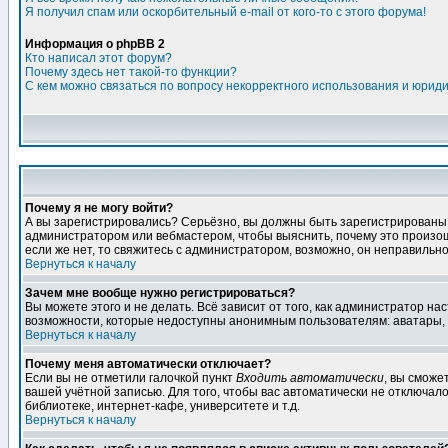
Я получил спам или оскорбительный e-mail от кого-то с этого форума!
Информация о phpBB 2
Кто написал этот форум?
Почему здесь нет такой-то функции?
С кем можно связаться по вопросу некорректного использования и юрид
Почему я не могу войти?
А вы зарегистрировались? Серьёзно, вы должны быть зарегистрированы дл
администратором или вебмастером, чтобы выяснить, почему это произошл
если же нет, то свяжитесь с администратором, возможно, он неправильн
Вернуться к началу
Зачем мне вообще нужно регистрироваться?
Вы можете этого и не делать. Всё зависит от того, как администратор 
возможности, которые недоступны анонимным пользователям: аватары, лич
Вернуться к началу
Почему меня автоматически отключает?
Если вы не отметили галочкой пункт
Входить автоматически
, вы сможе
вашей учётной записью. Для того, чтобы вас автоматически не отключал
библиотеке, интернет-кафе, университете и т.д.
Вернуться к началу