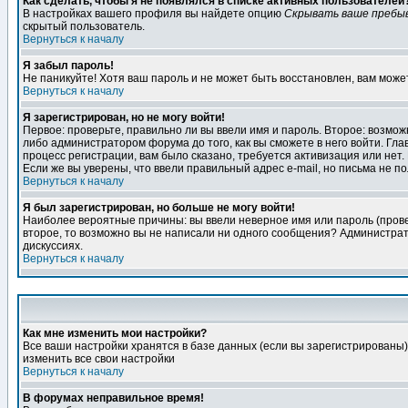
Как сделать, чтобы я не появлялся в списке активных пользователей
В настройках вашего профиля вы найдете опцию
Скрывать ваше пребы
скрытый пользователь.
Вернуться к началу
Я забыл пароль!
Не паникуйте! Хотя ваш пароль и не может быть восстановлен, вам може
Вернуться к началу
Я зарегистрирован, но не могу войти!
Первое: проверьте, правильно ли вы ввели имя и пароль. Второе: возм
либо администратором форума до того, как вы сможете в него войти. Г
процесс регистрации, вам было сказано, требуется активизация или нет. 
Если же вы уверены, что ввели правильный адрес e-mail, но письма не п
Вернуться к началу
Я был зарегистрирован, но больше не могу войти!
Наиболее вероятные причины: вы ввели неверное имя или пароль (провер
второе, то возможно вы не написали ни одного сообщения? Администрат
дискуссиях.
Вернуться к началу
Как мне изменить мои настройки?
Все ваши настройки хранятся в базе данных (если вы зарегистрированы)
изменить все свои настройки
Вернуться к началу
В форумах неправильное время!