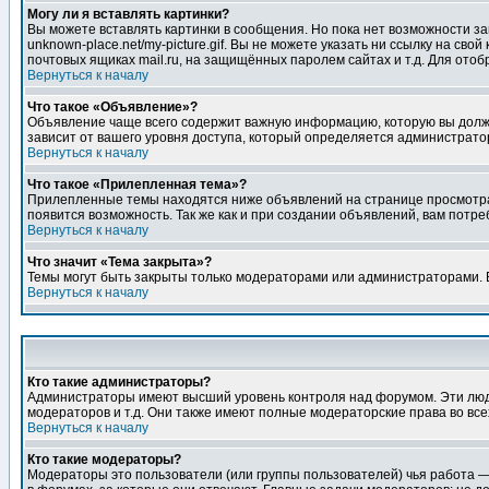
Могу ли я вставлять картинки?
Вы можете вставлять картинки в сообщения. Но пока нет возможности заг
unknown-place.net/my-picture.gif. Вы не можете указать ни ссылку на с
почтовых ящиках mail.ru, на защищённых паролем сайтах и т.д. Для ото
Вернуться к началу
Что такое «Объявление»?
Объявление чаще всего содержит важную информацию, которую вы должн
зависит от вашего уровня доступа, который определяется администрато
Вернуться к началу
Что такое «Прилепленная тема»?
Прилепленные темы находятся ниже объявлений на странице просмотра фо
появится возможность. Так же как и при создании объявлений, вам потр
Вернуться к началу
Что значит «Тема закрыта»?
Темы могут быть закрыты только модераторами или администраторами. В
Вернуться к началу
Кто такие администраторы?
Администраторы имеют высший уровень контроля над форумом. Эти люди
модераторов и т.д. Они также имеют полные модераторские права во все
Вернуться к началу
Кто такие модераторы?
Модераторы это пользователи (или группы пользователей) чья работа —