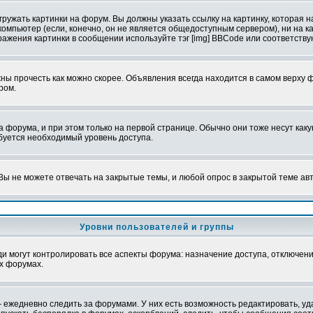
ружать картинки на форум. Вы должны указать ссылку на картинку, которая н
вой компьютер (если, конечно, он не является общедоступным сервером), ни на
бражения картинки в сообщении используйте тэг [img] BBCode или соответств
ы прочесть как можно скорее. Объявления всегда находится в самом верху 
ром.
рума, и при этом только на первой странице. Обычно они тоже несут какую-
ебуется необходимый уровень доступа.
ы не можете отвечать на закрытые темы, и любой опрос в закрытой теме ав
Уровни пользователей и группы
 могут контролировать все аспекты форума: назначение доступа, отключени
х форумах.
 ежедневно следить за форумами. У них есть возможность редактировать, уд