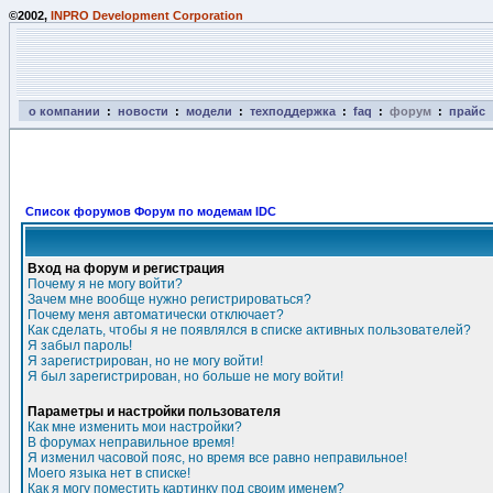
©2002,
INPRO Development Corporation
о компании
:
новости
:
модели
:
техподдержка
:
faq
:
форум
:
прайс
Список форумов Форум по модемам IDC
Вход на форум и регистрация
Почему я не могу войти?
Зачем мне вообще нужно регистрироваться?
Почему меня автоматически отключает?
Как сделать, чтобы я не появлялся в списке активных пользователей?
Я забыл пароль!
Я зарегистрирован, но не могу войти!
Я был зарегистрирован, но больше не могу войти!
Параметры и настройки пользователя
Как мне изменить мои настройки?
В форумах неправильное время!
Я изменил часовой пояс, но время все равно неправильное!
Моего языка нет в списке!
Как я могу поместить картинку под своим именем?