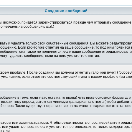
Создание сообщений
ам, возможно, придется зарегистрироваться прежде чем отправить сообщение
отвечать на сообщения и т.д.
)
ать и удалять только свои собственные сообщения. Вы можете редактироват
ообщению. Если кто-то уже ответил на ваше сообщение, то под ним появится
 сообщение, она также не появляется, если ваше сообщение отредактировал 
могут удалить сообщение, если на него уже кто-то ответил.
 своем профиле. После создания вы должны отметить галочкой пункт
Присоед
 умолчанию, если отметите соответствующий пункт в вашем профиле (вы смо
сообщение в теме, если у вас есть на то права) чуть ниже основной формы д
ы ввести тему опроса, затем как минимум два варианта ответа (чтобы добавит
й опрос. Также существует ограничение на количество вариантов ответа, он
ераторы или администраторы. Чтобы редактировать опрос, перейдите к редакт
ь или удалять опрос, но если уже кто-то проголосовал, то только модераторы
овали.