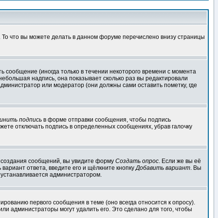
. То что вы можете делать в данном форуме перечислено внизу страницы
ь сообщение (иногда только в течении некоторого времени с момента
 небольшая надпись, она показывает сколько раз вы редактировали
администратор или модератор (они должны сами оставить пометку, где
инить подпись
в форме отправки сообщения, чтобы подпись
жете отключать подпись в определенных сообщениях, убрав галочку
ля создания сообщений, вы увидите форму
Создать опрос
. Если же вы её
ь вариант ответа, введите его и щёлкните кнопку
Добавить вариант
. Вы
о устанавливается администратором.
ированию первого сообщения в теме (оно всегда относится к опросу).
 или администраторы могут удалить его. Это сделано для того, чтобы