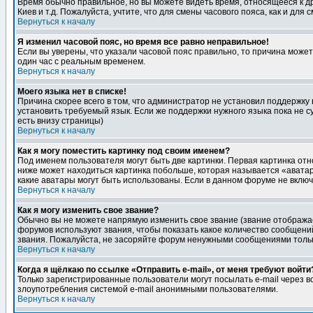
Время обычно правильное, но вы можете видеть время, относящееся к друг
Киев и т.д. Пожалуйста, учтите, что для смены часового пояса, как и д
Вернуться к началу
Я изменил часовой пояс, но время все равно неправильное!
Если вы уверены, что указали часовой пояс правильно, то причина може
один час с реальным временем.
Вернуться к началу
Моего языка нет в списке!
Причина скорее всего в том, что администратор не установил поддержку
установить требуемый язык. Если же поддержки нужного языка пока не 
есть внизу страницы)
Вернуться к началу
Как я могу поместить картинку под своим именем?
Под именем пользователя могут быть две картинки. Первая картинка отн
ниже может находиться картинка побольше, которая называется «аватара
какие аватары могут быть использованы. Если в данном форуме не вклю
Вернуться к началу
Как я могу изменить свое звание?
Обычно вы не можете напрямую изменить свое звание (звание отображае
форумов используют звания, чтобы показать какое количество сообще
звания. Пожалуйста, не засоряйте форум ненужными сообщениями только
Вернуться к началу
Когда я щёлкаю по ссылке «Отправить e-mail», от меня требуют войти
Только зарегистрированные пользователи могут посылать e-mail через 
злоупотребления системой e-mail анонимными пользователями.
Вернуться к началу