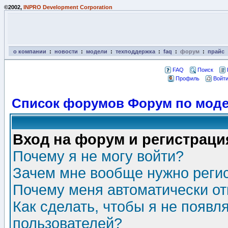
©2002,
INPRO Development Corporation
о компании
:
новости
:
модели
:
техподдержка
:
faq
:
форум
:
прайс
FAQ
Поиск
Профиль
Войти
Список форумов Форум по моде
Вход на форум и регистраци
Почему я не могу войти?
Зачем мне вообще нужно реги
Почему меня автоматически о
Как сделать, чтобы я не появл
пользователей?