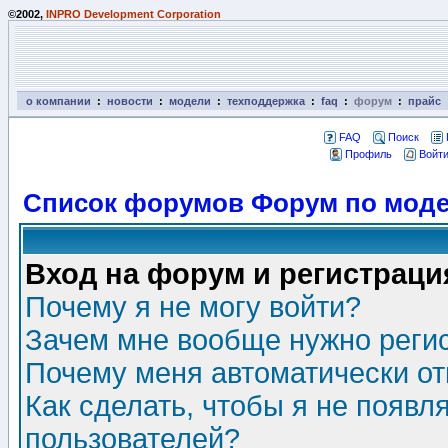
©2002,
INPRO Development Corporation
о компании
:
новости
:
модели
:
техподдержка
:
faq
:
форум
:
прайс
FAQ
Поиск
Профиль
Войти
Список форумов Форум по моде
Вход на форум и регистраци
Почему я не могу войти?
Зачем мне вообще нужно реги
Почему меня автоматически о
Как сделать, чтобы я не появл
пользователей?