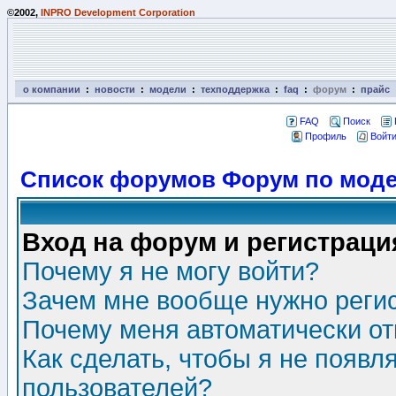
©2002,
INPRO Development Corporation
о компании
:
новости
:
модели
:
техподдержка
:
faq
:
форум
:
прайс
FAQ
Поиск
Профиль
Войти
Список форумов Форум по моде
Вход на форум и регистраци
Почему я не могу войти?
Зачем мне вообще нужно реги
Почему меня автоматически о
Как сделать, чтобы я не появл
пользователей?