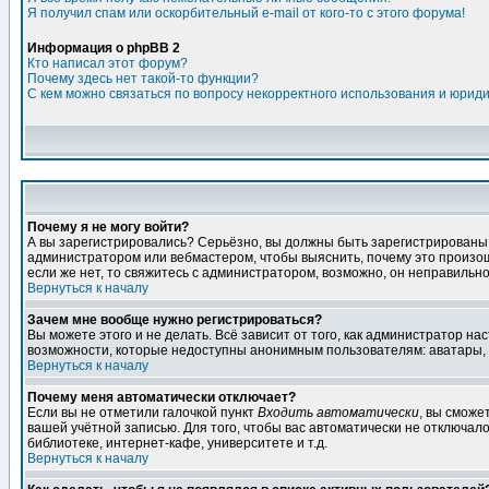
Я получил спам или оскорбительный e-mail от кого-то с этого форума!
Информация о phpBB 2
Кто написал этот форум?
Почему здесь нет такой-то функции?
С кем можно связаться по вопросу некорректного использования и юрид
Почему я не могу войти?
А вы зарегистрировались? Серьёзно, вы должны быть зарегистрированы дл
администратором или вебмастером, чтобы выяснить, почему это произошл
если же нет, то свяжитесь с администратором, возможно, он неправильн
Вернуться к началу
Зачем мне вообще нужно регистрироваться?
Вы можете этого и не делать. Всё зависит от того, как администратор 
возможности, которые недоступны анонимным пользователям: аватары, лич
Вернуться к началу
Почему меня автоматически отключает?
Если вы не отметили галочкой пункт
Входить автоматически
, вы сможе
вашей учётной записью. Для того, чтобы вас автоматически не отключал
библиотеке, интернет-кафе, университете и т.д.
Вернуться к началу