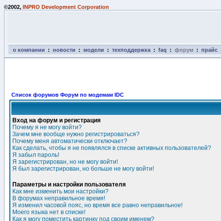
©2002,
INPRO Development Corporation
о компании
:
новости
:
модели
:
техподдержка
:
faq
:
форум
:
прайс
Список форумов Форум по модемам IDC
Вход на форум и регистрация
Почему я не могу войти?
Зачем мне вообще нужно регистрироваться?
Почему меня автоматически отключает?
Как сделать, чтобы я не появлялся в списке активных пользователей?
Я забыл пароль!
Я зарегистрирован, но не могу войти!
Я был зарегистрирован, но больше не могу войти!
Параметры и настройки пользователя
Как мне изменить мои настройки?
В форумах неправильное время!
Я изменил часовой пояс, но время все равно неправильное!
Моего языка нет в списке!
Как я могу поместить картинку под своим именем?