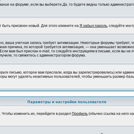
?
вание на форуме
, если вы выберете
Да
, то будете видны только администрат
т быть присвоен новый. Для этого кликните на
Я забыл пароль
, следуйте инс
ожно, ваша учетная запись требует активизации. Некоторые форумы требуют,
лавная причина, по которой требуется активизация, — она уменьшает возмож
Если вам был прислан e-mail, то следуйте инструкциям в письме, если вы не п
олучили, то свяжитесь с администратором форума.
ьте письмо, которое вам прислали, когда вы зарегистрировались) или админ
оры могут удалять неактивных пользователей, чтобы уменьшить размер базы
Параметры и настройки пользователя
. Чтобы изменить их, перейдите в раздел
Профиль
(обычно ссылка на него на