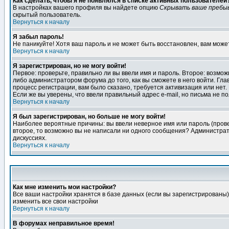
Как сделать, чтобы я не появлялся в списке активных пользователей
В настройках вашего профиля вы найдете опцию
Скрывать ваше пребы
скрытый пользователь.
Вернуться к началу
Я забыл пароль!
Не паникуйте! Хотя ваш пароль и не может быть восстановлен, вам може
Вернуться к началу
Я зарегистрирован, но не могу войти!
Первое: проверьте, правильно ли вы ввели имя и пароль. Второе: возм
либо администратором форума до того, как вы сможете в него войти. Г
процесс регистрации, вам было сказано, требуется активизация или нет. 
Если же вы уверены, что ввели правильный адрес e-mail, но письма не п
Вернуться к началу
Я был зарегистрирован, но больше не могу войти!
Наиболее вероятные причины: вы ввели неверное имя или пароль (провер
второе, то возможно вы не написали ни одного сообщения? Администрат
дискуссиях.
Вернуться к началу
Как мне изменить мои настройки?
Все ваши настройки хранятся в базе данных (если вы зарегистрированы)
изменить все свои настройки
Вернуться к началу
В форумах неправильное время!