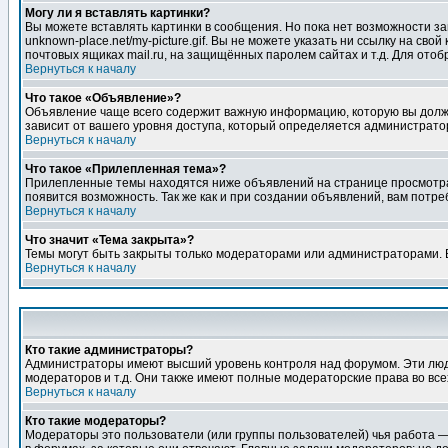
Могу ли я вставлять картинки?
Вы можете вставлять картинки в сообщения. Но пока нет возможности заг
unknown-place.net/my-picture.gif. Вы не можете указать ни ссылку на с
почтовых ящиках mail.ru, на защищённых паролем сайтах и т.д. Для ото
Вернуться к началу
Что такое «Объявление»?
Объявление чаще всего содержит важную информацию, которую вы должн
зависит от вашего уровня доступа, который определяется администрато
Вернуться к началу
Что такое «Прилепленная тема»?
Прилепленные темы находятся ниже объявлений на странице просмотра фо
появится возможность. Так же как и при создании объявлений, вам потр
Вернуться к началу
Что значит «Тема закрыта»?
Темы могут быть закрыты только модераторами или администраторами. В
Вернуться к началу
Кто такие администраторы?
Администраторы имеют высший уровень контроля над форумом. Эти люди
модераторов и т.д. Они также имеют полные модераторские права во все
Вернуться к началу
Кто такие модераторы?
Модераторы это пользователи (или группы пользователей) чья работа —