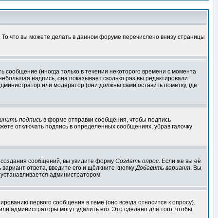
. То что вы можете делать в данном форуме перечислено внизу страницы
ь сообщение (иногда только в течении некоторого времени с момента
 небольшая надпись, она показывает сколько раз вы редактировали
администратор или модератор (они должны сами оставить пометку, где
инить подпись
в форме отправки сообщения, чтобы подпись
жете отключать подпись в определенных сообщениях, убрав галочку
ля создания сообщений, вы увидите форму
Создать опрос
. Если же вы её
ь вариант ответа, введите его и щёлкните кнопку
Добавить вариант
. Вы
о устанавливается администратором.
ированию первого сообщения в теме (оно всегда относится к опросу).
 или администраторы могут удалить его. Это сделано для того, чтобы