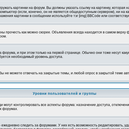
ружать картинки на форум. Вы должны указать ссылку на картинку, которая н
вой компьютер (если, конечно, он не является общедоступным сервером), ни на
бражения картинки в сообщении используйте тэг [img] BBCode или соответств
ы прочесть как можно скорее. Объявления всегда находится в самом верху 
ром.
рума, и при этом только на первой странице. Обычно они тоже несут какую-
ебуется необходимый уровень доступа.
ы не можете отвечать на закрытые темы, и любой опрос в закрытой теме ав
Уровни пользователей и группы
 могут контролировать все аспекты форума: назначение доступа, отключени
х форумах.
 ежедневно следить за форумами. У них есть возможность редактировать, уд