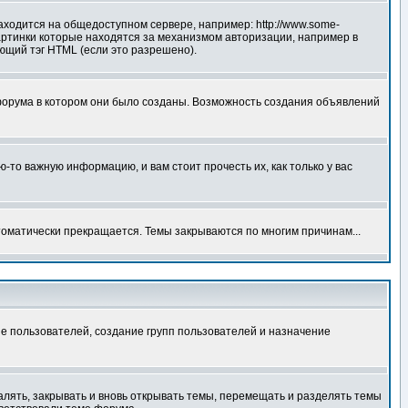
аходится на общедоступном сервере, например: http://www.some-
 картинки которые находятся за механизмом авторизации, например в
ующий тэг HTML (если это разрешено).
форума в котором они было созданы. Возможность создания объявлений
то важную информацию, и вам стоит прочесть их, как только у вас
томатически прекращается. Темы закрываются по многим причинам...
е пользователей, создание групп пользователей и назначение
алять, закрывать и вновь открывать темы, перемещать и разделять темы