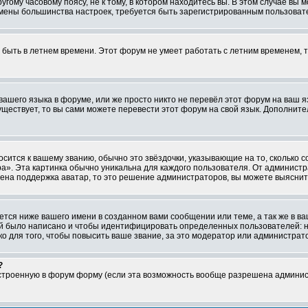
ому часовому поясу, не к тому, в котором находитесь вы. В этом случае вы м
ля смены большинства настроек, требуется быть зарегистрированным пользоват
т быть в летнем времени. Этот форум не умеет работать с летним временем, 
 вашего языка в форуме, или же просто никто не перевёл этот форум на ваш 
существует, то вы сами можете перевести этот форум на свой язык. Дополни
осится к вашему званию, обычно это звёздочки, указывающие на то, сколько 
». Эта картинка обычно уникальна для каждого пользователя. От администрат
чена поддержка аватар, то это решение администраторов, вы можете выяснит
тся ниже вашего имени в созданном вами сообщении или теме, а так же в ва
ний было написано и чтобы идентифицировать определенных пользователей:
 для того, чтобы повысить ваше звание, за это модератор или администрат
?
встроенную в форум форму (если эта возможность вообще разрешена админис