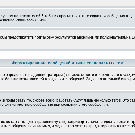
уппам пользователей. Чтобы их просматривать, создавать сообщения и т.д.
ешение, свяжитесь с ними.
обы предотвратить подтасовку результатов анонимными пользователями). Если
Форматирование сообщений и типы создаваемых тем
e определяется администратором (вы также можете отключить его в каждом 
ователю больше возможностей в создании сообщений. За дополнительной инфо
использовать, то, скорее всего, работать будут лишь несколько тэгов. Это с
его для конкретного сообщения при создании этого сообщения.
использованы для выражения чувств, например :) значит радость, :( значит 
делать сообщение нечитаемым, и модератор может отредактировать ваше сооб