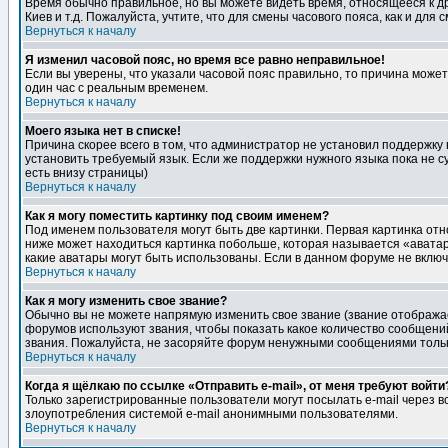
Время обычно правильное, но вы можете видеть время, относящееся к друг
Киев и т.д. Пожалуйста, учтите, что для смены часового пояса, как и д
Вернуться к началу
Я изменил часовой пояс, но время все равно неправильное!
Если вы уверены, что указали часовой пояс правильно, то причина може
один час с реальным временем.
Вернуться к началу
Моего языка нет в списке!
Причина скорее всего в том, что администратор не установил поддержку
установить требуемый язык. Если же поддержки нужного языка пока не 
есть внизу страницы)
Вернуться к началу
Как я могу поместить картинку под своим именем?
Под именем пользователя могут быть две картинки. Первая картинка отн
ниже может находиться картинка побольше, которая называется «аватара
какие аватары могут быть использованы. Если в данном форуме не вклю
Вернуться к началу
Как я могу изменить свое звание?
Обычно вы не можете напрямую изменить свое звание (звание отображае
форумов используют звания, чтобы показать какое количество сообще
звания. Пожалуйста, не засоряйте форум ненужными сообщениями только
Вернуться к началу
Когда я щёлкаю по ссылке «Отправить e-mail», от меня требуют войти
Только зарегистрированные пользователи могут посылать e-mail через 
злоупотребления системой e-mail анонимными пользователями.
Вернуться к началу