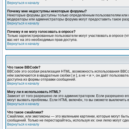
Вернуться к началу
Почему мне недоступны некоторые форумы?
Некоторые форумы доступны только определённым пользователям или гр
модераторы или администраторы форума могут предоставить такое разр
Вернуться к началу
Почему я не могу голосовать в опросе?
Только зарегистрированные пользователи могут участвовать в опросе (чт
вас нет на это необходимых прав доступа.
Вернуться к началу
Что такое BBCode?
BBCode это особая реализация HTML, возможность использования BBCod
нём заключаются в квадратные скобки [ и ], а не < и >, он даёт польз
доступна из формы отправки сообщений.
Вернуться к началу
Могу ли я использовать HTML?
Зависит от того разрешено ли это администратором. Если разрешено его 
могут вызвать проблемы. Если HTML включён, то вы сможете выключить 
Вернуться к началу
Что такое смайлики?
Смайлики, или эмотиконы — это маленькие картинки, которые могут быть 
сообщений. Только не перестарайтесь, используя их: они легко могут с
Вернуться к началу