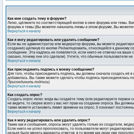
Как мне создать тему в форуме?
Легко, щёлкните по соответствующей кнопке в окне форума или темы. В
форума и темы (
Вы можете начинать темы в этом форуме, Вы можете 
Вернуться к началу
Как я могу редактировать или удалить сообщение?
Если вы не администратор или модератор форума, вы можете редактиров
создания) щёлкнув по кнопке
Редактировать
, относящейся к данному с
сообщение. Эта надпись не появляется, если никто не отвечал на ваше
сказано, почему они это сделали). Учтите, что обычные пользователи не 
Вернуться к началу
Как присоединить подпись к моему сообщению?
Для того, чтобы присоединить подпись, вы должны сначала создать её в
добавилась. Вы также можете сделать чтобы подпись присоединялась по
Присоединить подпись
)
Вернуться к началу
Как создать опрос?
Создать опрос легко: когда вы создаёте тему (или редактируете первое 
не видите, то скорее всего у вас нет прав на создание опроса. Вы должн
также можете установить лимит времени на опрос, 0 означает постоянны
Вернуться к началу
Как я могу редактировать или удалить опрос?
Также как и сообщения, опросы могут удалять только их создатели, мод
Если никто не успел проголосовать, то пользователи могут редактироват
нельзя было менять варианты ответов, в то время как люди уже проголос