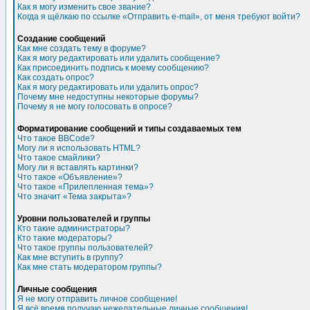
Как я могу изменить свое звание?
Когда я щёлкаю по ссылке «Отправить e-mail», от меня требуют войти?
Создание сообщений
Как мне создать тему в форуме?
Как я могу редактировать или удалить сообщение?
Как присоединить подпись к моему сообщению?
Как создать опрос?
Как я могу редактировать или удалить опрос?
Почему мне недоступны некоторые форумы?
Почему я не могу голосовать в опросе?
Форматирование сообщений и типы создаваемых тем
Что такое BBCode?
Могу ли я использовать HTML?
Что такое смайлики?
Могу ли я вставлять картинки?
Что такое «Объявление»?
Что такое «Прилепленная тема»?
Что значит «Тема закрыта»?
Уровни пользователей и группы
Кто такие администраторы?
Кто такие модераторы?
Что такое группы пользователей?
Как мне вступить в группу?
Как мне стать модератором группы?
Личные сообщения
Я не могу отправить личное сообщение!
Я всё время получаю нежелательные личные сообщения!