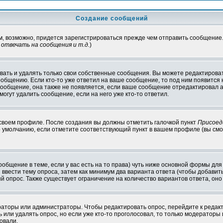
Создание сообщений
ам, возможно, придется зарегистрироваться прежде чем отправить сообщение
отвечать на сообщения и т.д.
)
ать и удалять только свои собственные сообщения. Вы можете редактироват
ообщению. Если кто-то уже ответил на ваше сообщение, то под ним появится
 сообщение, она также не появляется, если ваше сообщение отредактировал 
могут удалить сообщение, если на него уже кто-то ответил.
 своем профиле. После создания вы должны отметить галочкой пункт
Присоед
 умолчанию, если отметите соответствующий пункт в вашем профиле (вы смо
сообщение в теме, если у вас есть на то права) чуть ниже основной формы д
ы ввести тему опроса, затем как минимум два варианта ответа (чтобы добавит
й опрос. Также существует ограничение на количество вариантов ответа, он
ераторы или администраторы. Чтобы редактировать опрос, перейдите к редакт
ь или удалять опрос, но если уже кто-то проголосовал, то только модераторы
овали.