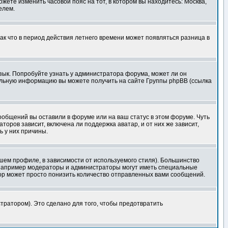
ожете изменить часовой пояс на тот, в котором вы находитесь: Москва,
елем.
так что в период действия летнего времени может появляться разница в
язык. Попробуйте узнать у администратора форума, может ли он
тельную информацию вы можете получить на сайте Группы phpBB (ссылка
сообщений вы оставили в форуме или на ваш статус в этом форуме. Чуть
оров зависит, включена ли поддержка аватар, и от них же зависит,
ь у них причины.
шем профиле, в зависимости от используемого стиля). Большинство
 например модераторы и администраторы могут иметь специальные
ор может просто понизить количество отправленных вами сообщений.
тратором). Это сделано для того, чтобы предотвратить