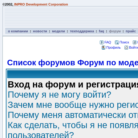
©2002,
INPRO Development Corporation
о компании
:
новости
:
модели
:
техподдержка
:
faq
:
форум
:
прайс
FAQ
Поиск
Профиль
Войти
Список форумов Форум по моде
Вход на форум и регистраци
Почему я не могу войти?
Зачем мне вообще нужно реги
Почему меня автоматически о
Как сделать, чтобы я не появл
пользователей?