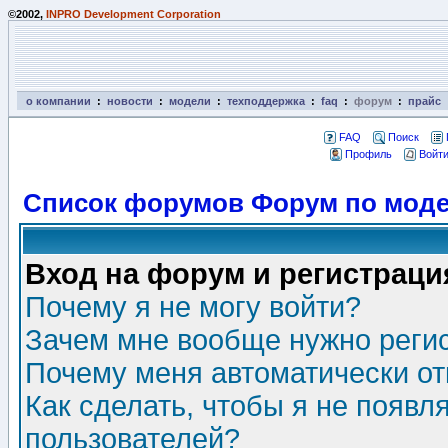
©2002,
INPRO Development Corporation
о компании
:
новости
:
модели
:
техподдержка
:
faq
:
форум
:
прайс
FAQ
Поиск
Профиль
Войти
Список форумов Форум по моде
Вход на форум и регистраци
Почему я не могу войти?
Зачем мне вообще нужно реги
Почему меня автоматически о
Как сделать, чтобы я не появл
пользователей?