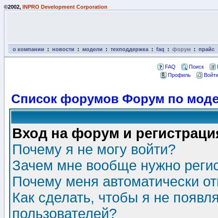
©2002,
INPRO Development Corporation
о компании
:
новости
:
модели
:
техподдержка
:
faq
:
форум
:
прайс
FAQ
Поиск
Профиль
Войти
Список форумов Форум по моде
Вход на форум и регистраци
Почему я не могу войти?
Зачем мне вообще нужно реги
Почему меня автоматически о
Как сделать, чтобы я не появл
пользователей?