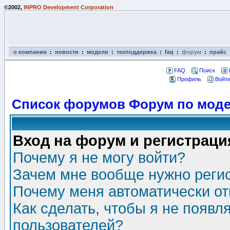
©2002,
INPRO Development Corporation
о компании
:
новости
:
модели
:
техподдержка
:
faq
:
форум
:
прайс
FAQ
Поиск
Профиль
Войти
Список форумов Форум по моде
Вход на форум и регистраци
Почему я не могу войти?
Зачем мне вообще нужно реги
Почему меня автоматически о
Как сделать, чтобы я не появл
пользователей?