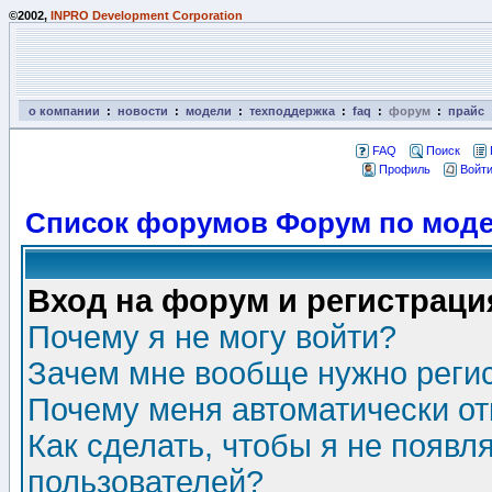
©2002,
INPRO Development Corporation
о компании
:
новости
:
модели
:
техподдержка
:
faq
:
форум
:
прайс
FAQ
Поиск
Профиль
Войти
Список форумов Форум по моде
Вход на форум и регистраци
Почему я не могу войти?
Зачем мне вообще нужно реги
Почему меня автоматически о
Как сделать, чтобы я не появл
пользователей?