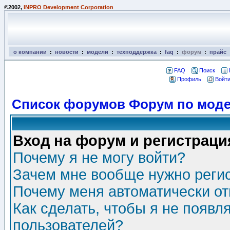
©2002,
INPRO Development Corporation
о компании
:
новости
:
модели
:
техподдержка
:
faq
:
форум
:
прайс
FAQ
Поиск
Профиль
Войти
Список форумов Форум по моде
Вход на форум и регистраци
Почему я не могу войти?
Зачем мне вообще нужно реги
Почему меня автоматически о
Как сделать, чтобы я не появл
пользователей?