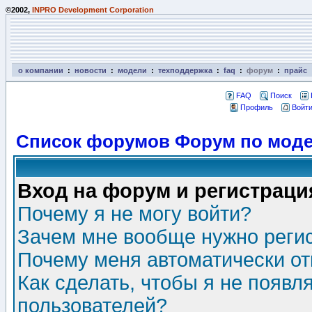
©2002,
INPRO Development Corporation
о компании
:
новости
:
модели
:
техподдержка
:
faq
:
форум
:
прайс
FAQ
Поиск
Профиль
Войти
Список форумов Форум по моде
Вход на форум и регистраци
Почему я не могу войти?
Зачем мне вообще нужно реги
Почему меня автоматически о
Как сделать, чтобы я не появл
пользователей?