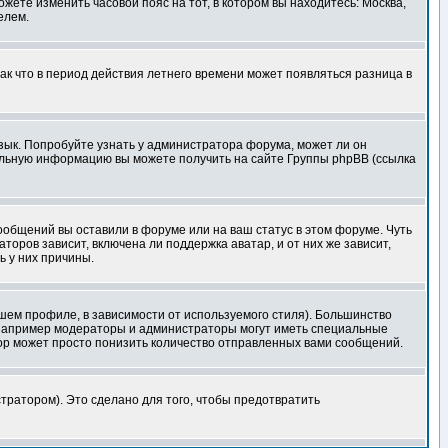
ожете изменить часовой пояс на тот, в котором вы находитесь: Москва,
елем.
так что в период действия летнего времени может появляться разница в
язык. Попробуйте узнать у администратора форума, может ли он
тельную информацию вы можете получить на сайте Группы phpBB (ссылка
сообщений вы оставили в форуме или на ваш статус в этом форуме. Чуть
оров зависит, включена ли поддержка аватар, и от них же зависит,
ь у них причины.
шем профиле, в зависимости от используемого стиля). Большинство
 например модераторы и администраторы могут иметь специальные
ор может просто понизить количество отправленных вами сообщений.
тратором). Это сделано для того, чтобы предотвратить