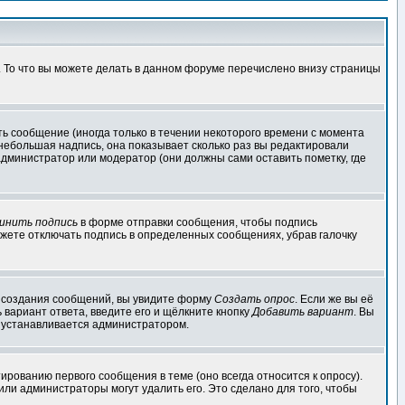
. То что вы можете делать в данном форуме перечислено внизу страницы
ь сообщение (иногда только в течении некоторого времени с момента
 небольшая надпись, она показывает сколько раз вы редактировали
администратор или модератор (они должны сами оставить пометку, где
инить подпись
в форме отправки сообщения, чтобы подпись
жете отключать подпись в определенных сообщениях, убрав галочку
ля создания сообщений, вы увидите форму
Создать опрос
. Если же вы её
ь вариант ответа, введите его и щёлкните кнопку
Добавить вариант
. Вы
о устанавливается администратором.
ированию первого сообщения в теме (оно всегда относится к опросу).
 или администраторы могут удалить его. Это сделано для того, чтобы