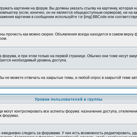
ружать картинки на форум. Вы должны указать ссылку на картинку, которая н
вой компьютер (если, конечно, он не является общедоступным сервером), ни на
бражения картинки в сообщении используйте тэг [img] BBCode или соответств
ы прочесть как можно скорее. Объявления всегда находится в самом верху 
ром.
рума, и при этом только на первой странице. Обычно они тоже несут какую-
ебуется необходимый уровень доступа.
ы не можете отвечать на закрытые темы, и любой опрос в закрытой теме ав
Уровни пользователей и группы
 могут контролировать все аспекты форума: назначение доступа, отключени
х форумах.
 ежедневно следить за форумами. У них есть возможность редактировать, уд