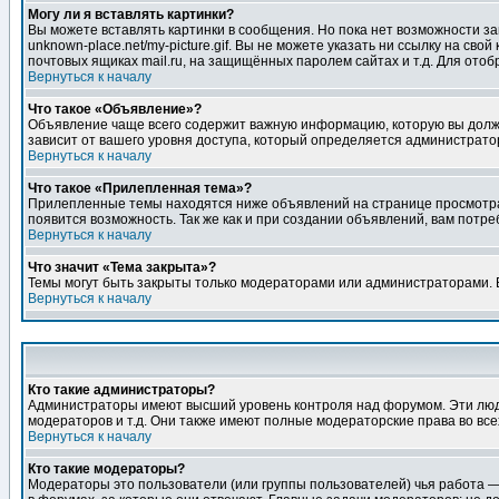
Могу ли я вставлять картинки?
Вы можете вставлять картинки в сообщения. Но пока нет возможности заг
unknown-place.net/my-picture.gif. Вы не можете указать ни ссылку на с
почтовых ящиках mail.ru, на защищённых паролем сайтах и т.д. Для ото
Вернуться к началу
Что такое «Объявление»?
Объявление чаще всего содержит важную информацию, которую вы должн
зависит от вашего уровня доступа, который определяется администрато
Вернуться к началу
Что такое «Прилепленная тема»?
Прилепленные темы находятся ниже объявлений на странице просмотра фо
появится возможность. Так же как и при создании объявлений, вам потр
Вернуться к началу
Что значит «Тема закрыта»?
Темы могут быть закрыты только модераторами или администраторами. В
Вернуться к началу
Кто такие администраторы?
Администраторы имеют высший уровень контроля над форумом. Эти люди
модераторов и т.д. Они также имеют полные модераторские права во все
Вернуться к началу
Кто такие модераторы?
Модераторы это пользователи (или группы пользователей) чья работа —