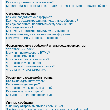
Как я могу изменить свое звание?
Когда я щёлкаю по ссылке «Отправить e-mail», от меня требуют войти?
Создание сообщений
Как мне создать тему в форуме?
Как я могу редактировать или удалить сообщение?
Как присоединить подпись к моему сообщению?
Как создать опрос?
Как я могу редактировать или удалить опрос?
Почему мне недоступны некоторые форумы?
Почему я не могу голосовать в опросе?
Форматирование сообщений и типы создаваемых тем
Что такое BBCode?
Могу ли я использовать HTML?
Что такое смайлики?
Могу ли я вставлять картинки?
Что такое «Объявление»?
Что такое «Прилепленная тема»?
Что значит «Тема закрыта»?
Уровни пользователей и группы
Кто такие администраторы?
Кто такие модераторы?
Что такое группы пользователей?
Как мне вступить в группу?
Как мне стать модератором группы?
Личные сообщения
Я не могу отправить личное сообщение!
Я всё время получаю нежелательные личные сообщения!