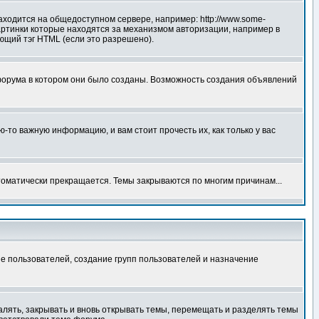
аходится на общедоступном сервере, например: http://www.some-
 картинки которые находятся за механизмом авторизации, например в
ующий тэг HTML (если это разрешено).
форума в котором они было созданы. Возможность создания объявлений
то важную информацию, и вам стоит прочесть их, как только у вас
томатически прекращается. Темы закрываются по многим причинам...
е пользователей, создание групп пользователей и назначение
алять, закрывать и вновь открывать темы, перемещать и разделять темы