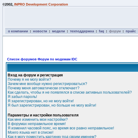
©2002,
INPRO Development Corporation
о компании
:
новости
:
модели
:
техподдержка
:
faq
:
форум
:
прайс
Список форумов Форум по модемам IDC
Вход на форум и регистрация
Почему я не могу войти?
Зачем мне вообще нужно регистрироваться?
Почему меня автоматически отключает?
Как сделать, чтобы я не появлялся в списке активных пользователей?
Я забыл пароль!
Я зарегистрирован, но не могу войти!
Я был зарегистрирован, но больше не могу войти!
Параметры и настройки пользователя
Как мне изменить мои настройки?
В форумах неправильное время!
Я изменил часовой пояс, но время все равно неправильное!
Моего языка нет в списке!
Как я могу поместить картинку под своим именем?