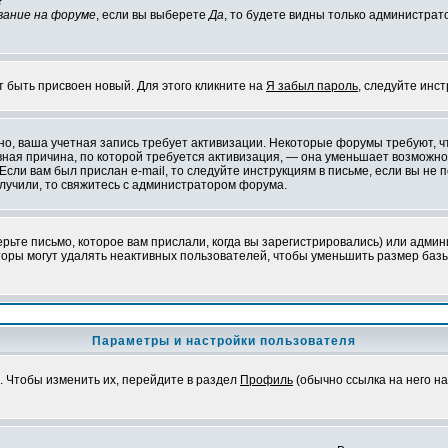
?
вание на форуме
, если вы выберете
Да
, то будете видны только администрат
т быть присвоен новый. Для этого кликните на
Я забыл пароль
, следуйте инс
ожно, ваша учетная запись требует активизации. Некоторые форумы требуют,
лавная причина, по которой требуется активизация, — она уменьшает возмож
Если вам был прислан e-mail, то следуйте инструкциям в письме, если вы не п
олучили, то свяжитесь с администратором форума.
ьте письмо, которое вам прислали, когда вы зарегистрировались) или админ
оры могут удалять неактивных пользователей, чтобы уменьшить размер базы
Параметры и настройки пользователя
. Чтобы изменить их, перейдите в раздел
Профиль
(обычно ссылка на него на