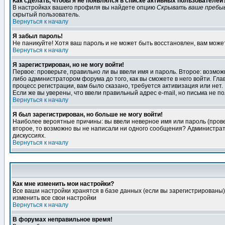
Как сделать, чтобы я не появлялся в списке активных пользователей
В настройках вашего профиля вы найдете опцию
Скрывать ваше пребы
скрытый пользователь.
Вернуться к началу
Я забыл пароль!
Не паникуйте! Хотя ваш пароль и не может быть восстановлен, вам може
Вернуться к началу
Я зарегистрирован, но не могу войти!
Первое: проверьте, правильно ли вы ввели имя и пароль. Второе: возм
либо администратором форума до того, как вы сможете в него войти. Г
процесс регистрации, вам было сказано, требуется активизация или нет. 
Если же вы уверены, что ввели правильный адрес e-mail, но письма не п
Вернуться к началу
Я был зарегистрирован, но больше не могу войти!
Наиболее вероятные причины: вы ввели неверное имя или пароль (провер
второе, то возможно вы не написали ни одного сообщения? Администрат
дискуссиях.
Вернуться к началу
Как мне изменить мои настройки?
Все ваши настройки хранятся в базе данных (если вы зарегистрированы)
изменить все свои настройки
Вернуться к началу
В форумах неправильное время!