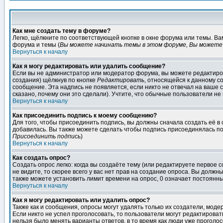
Как мне создать тему в форуме?
Легко, щёлкните по соответствующей кнопке в окне форума или темы. В
форума и темы (
Вы можете начинать темы в этом форуме, Вы можете 
Вернуться к началу
Как я могу редактировать или удалить сообщение?
Если вы не администратор или модератор форума, вы можете редактиров
создания) щёлкнув по кнопке
Редактировать
, относящейся к данному с
сообщение. Эта надпись не появляется, если никто не отвечал на ваше
сказано, почему они это сделали). Учтите, что обычные пользователи не 
Вернуться к началу
Как присоединить подпись к моему сообщению?
Для того, чтобы присоединить подпись, вы должны сначала создать её в
добавилась. Вы также можете сделать чтобы подпись присоединялась по
Присоединить подпись
)
Вернуться к началу
Как создать опрос?
Создать опрос легко: когда вы создаёте тему (или редактируете первое 
не видите, то скорее всего у вас нет прав на создание опроса. Вы должн
также можете установить лимит времени на опрос, 0 означает постоянны
Вернуться к началу
Как я могу редактировать или удалить опрос?
Также как и сообщения, опросы могут удалять только их создатели, мод
Если никто не успел проголосовать, то пользователи могут редактироват
нельзя было менять варианты ответов, в то время как люди уже проголос