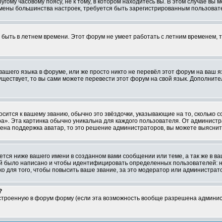
ому часовому поясу, не к тому, в котором находитесь вы. В этом случае вы м
ля смены большинства настроек, требуется быть зарегистрированным пользоват
т быть в летнем времени. Этот форум не умеет работать с летним временем, 
 вашего языка в форуме, или же просто никто не перевёл этот форум на ваш 
существует, то вы сами можете перевести этот форум на свой язык. Дополни
осится к вашему званию, обычно это звёздочки, указывающие на то, сколько 
». Эта картинка обычно уникальна для каждого пользователя. От администрат
чена поддержка аватар, то это решение администраторов, вы можете выяснит
тся ниже вашего имени в созданном вами сообщении или теме, а так же в ва
ний было написано и чтобы идентифицировать определенных пользователей:
 для того, чтобы повысить ваше звание, за это модератор или администрат
?
встроенную в форум форму (если эта возможность вообще разрешена админис