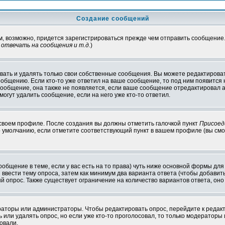
Создание сообщений
ам, возможно, придется зарегистрироваться прежде чем отправить сообщение
отвечать на сообщения и т.д.
)
ать и удалять только свои собственные сообщения. Вы можете редактироват
ообщению. Если кто-то уже ответил на ваше сообщение, то под ним появится
 сообщение, она также не появляется, если ваше сообщение отредактировал 
могут удалить сообщение, если на него уже кто-то ответил.
 своем профиле. После создания вы должны отметить галочкой пункт
Присоед
 умолчанию, если отметите соответствующий пункт в вашем профиле (вы смо
сообщение в теме, если у вас есть на то права) чуть ниже основной формы д
ы ввести тему опроса, затем как минимум два варианта ответа (чтобы добавит
й опрос. Также существует ограничение на количество вариантов ответа, он
ераторы или администраторы. Чтобы редактировать опрос, перейдите к редакт
ь или удалять опрос, но если уже кто-то проголосовал, то только модераторы
овали.