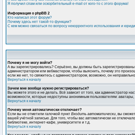
Я получил спам или оскорбительный e-mail от кого-то с этого форума!
Информация о phpBB 2
Кто написал этот форум?
Почему здесь нет такой-то функции?
С кем можно связаться по вопросу некорректного использования и юрид
Почему я не могу войти?
А вы зарегистрировались? Серьёзно, вы должны быть зарегистрированы дл
администратором или вебмастером, чтобы выяснить, почему это произошл
если же нет, то свяжитесь с администратором, возможно, он неправильн
Вернуться к началу
Зачем мне вообще нужно регистрироваться?
Вы можете этого и не делать. Всё зависит от того, как администратор 
возможности, которые недоступны анонимным пользователям: аватары, лич
Вернуться к началу
Почему меня автоматически отключает?
Если вы не отметили галочкой пункт
Входить автоматически
, вы сможе
вашей учётной записью. Для того, чтобы вас автоматически не отключал
библиотеке, интернет-кафе, университете и т.д.
Вернуться к началу