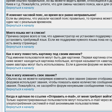
Время обычно правильное, но вы можете видеть время, относящееся к друг
Киев и т.д. Пожалуйста, учтите, что для смены часового пояса, как и д
Вернуться к началу
Я изменил часовой пояс, но время все равно неправильное!
Если вы уверены, что указали часовой пояс правильно, то причина може
один час с реальным временем.
Вернуться к началу
Моего языка нет в списке!
Причина скорее всего в том, что администратор не установил поддержку
установить требуемый язык. Если же поддержки нужного языка пока не 
есть внизу страницы)
Вернуться к началу
Как я могу поместить картинку под своим именем?
Под именем пользователя могут быть две картинки. Первая картинка отн
ниже может находиться картинка побольше, которая называется «аватара
какие аватары могут быть использованы. Если в данном форуме не вклю
Вернуться к началу
Как я могу изменить свое звание?
Обычно вы не можете напрямую изменить свое звание (звание отображае
форумов используют звания, чтобы показать какое количество сообще
звания. Пожалуйста, не засоряйте форум ненужными сообщениями только
Вернуться к началу
Когда я щёлкаю по ссылке «Отправить e-mail», от меня требуют войти
Только зарегистрированные пользователи могут посылать e-mail через 
злоупотребления системой e-mail анонимными пользователями.
Вернуться к началу