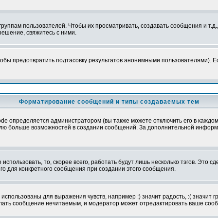
уппам пользователей. Чтобы их просматривать, создавать сообщения и т.д.
ешение, свяжитесь с ними.
обы предотвратить подтасовку результатов анонимными пользователями). Если
Форматирование сообщений и типы создаваемых тем
e определяется администратором (вы также можете отключить его в каждом 
ователю больше возможностей в создании сообщений. За дополнительной инфо
использовать, то, скорее всего, работать будут лишь несколько тэгов. Это с
его для конкретного сообщения при создании этого сообщения.
использованы для выражения чувств, например :) значит радость, :( значит 
делать сообщение нечитаемым, и модератор может отредактировать ваше сооб