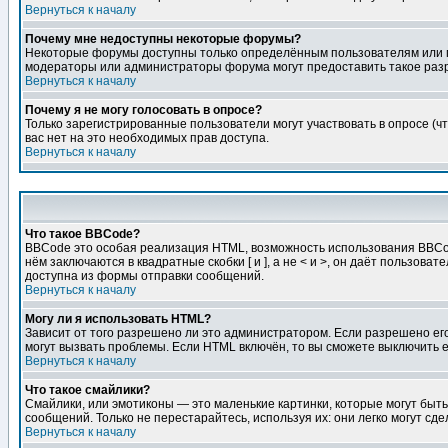
Вернуться к началу
Почему мне недоступны некоторые форумы?
Некоторые форумы доступны только определённым пользователям или гр
модераторы или администраторы форума могут предоставить такое разр
Вернуться к началу
Почему я не могу голосовать в опросе?
Только зарегистрированные пользователи могут участвовать в опросе (чт
вас нет на это необходимых прав доступа.
Вернуться к началу
Что такое BBCode?
BBCode это особая реализация HTML, возможность использования BBCod
нём заключаются в квадратные скобки [ и ], а не < и >, он даёт польз
доступна из формы отправки сообщений.
Вернуться к началу
Могу ли я использовать HTML?
Зависит от того разрешено ли это администратором. Если разрешено его 
могут вызвать проблемы. Если HTML включён, то вы сможете выключить 
Вернуться к началу
Что такое смайлики?
Смайлики, или эмотиконы — это маленькие картинки, которые могут быть 
сообщений. Только не перестарайтесь, используя их: они легко могут с
Вернуться к началу