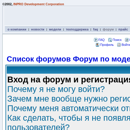
©2002,
INPRO Development Corporation
о компании
:
новости
:
модели
:
техподдержка
:
faq
:
форум
:
прайс
FAQ
Поиск
Профиль
Войти
Список форумов Форум по моде
Вход на форум и регистраци
Почему я не могу войти?
Зачем мне вообще нужно реги
Почему меня автоматически о
Как сделать, чтобы я не появл
пользователей?