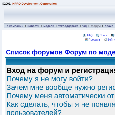
©2002,
INPRO Development Corporation
о компании
:
новости
:
модели
:
техподдержка
:
faq
:
форум
:
прайс
FAQ
Поиск
Профиль
Войти
Список форумов Форум по моде
Вход на форум и регистраци
Почему я не могу войти?
Зачем мне вообще нужно реги
Почему меня автоматически о
Как сделать, чтобы я не появл
пользователей?