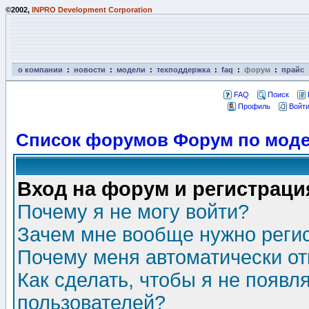
©2002,
INPRO Development Corporation
о компании
:
новости
:
модели
:
техподдержка
:
faq
:
форум
:
прайс
FAQ
Поиск
Профиль
Войти
Список форумов Форум по моде
Вход на форум и регистраци
Почему я не могу войти?
Зачем мне вообще нужно реги
Почему меня автоматически о
Как сделать, чтобы я не появл
пользователей?