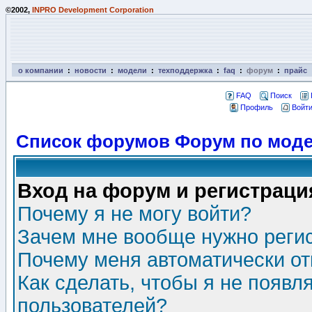
©2002,
INPRO Development Corporation
о компании
:
новости
:
модели
:
техподдержка
:
faq
:
форум
:
прайс
FAQ
Поиск
Профиль
Войти
Список форумов Форум по моде
Вход на форум и регистраци
Почему я не могу войти?
Зачем мне вообще нужно реги
Почему меня автоматически о
Как сделать, чтобы я не появл
пользователей?