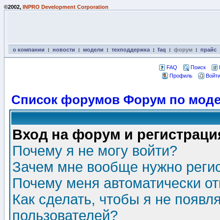
©2002,
INPRO Development Corporation
о компании
:
новости
:
модели
:
техподдержка
:
faq
:
форум
:
прайс
FAQ
Поиск
Профиль
Войти
Список форумов Форум по моде
Вход на форум и регистраци
Почему я не могу войти?
Зачем мне вообще нужно реги
Почему меня автоматически о
Как сделать, чтобы я не появл
пользователей?