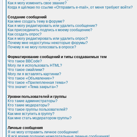
Как я могу изменить свое звание?
Когда я щёлкаю по ссылке «Отправить e-mail», от меня требуют войти?
Создание сообщений
Как мне создать тему в форуме?
Как я могу редактировать или удалить сообщение?
Как присоединить подпись к моему сообщению?
Как создать опрос?
Как я могу редактировать или удалить опрос?
Почему мне недоступны некоторые форумы?
Почему я не могу голосовать в опросе?
Форматирование сообщений и типы создаваемых тем
Что такое BBCode?
Могу ли я использовать HTML?
Что такое смайлики?
Могу ли я вставлять картинки?
Что такое «Объявление»?
Что такое «Прилепленная тема»?
Что значит «Тема закрыта»?
Уровни пользователей и группы
Кто такие администраторы?
Кто такие модераторы?
Что такое группы пользователей?
Как мне вступить в группу?
Как мне стать модератором группы?
Личные сообщения
Я не могу отправить личное сообщение!
Я всё время получаю нежелательные личные сообщения!