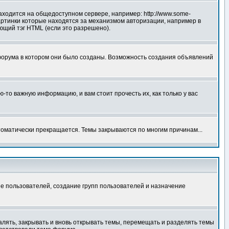
аходится на общедоступном сервере, например: http://www.some-
 картинки которые находятся за механизмом авторизации, например в
ующий тэг HTML (если это разрешено).
форума в котором они было созданы. Возможность создания объявлений
то важную информацию, и вам стоит прочесть их, как только у вас
томатически прекращается. Темы закрываются по многим причинам...
е пользователей, создание групп пользователей и назначение
алять, закрывать и вновь открывать темы, перемещать и разделять темы