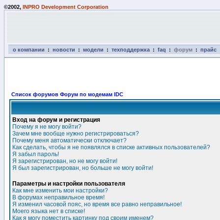
©2002,
INPRO Development Corporation
о компании
:
новости
:
модели
:
техподдержка
:
faq
:
форум
:
прайс
Список форумов Форум по модемам IDC
Вход на форум и регистрация
Почему я не могу войти?
Зачем мне вообще нужно регистрироваться?
Почему меня автоматически отключает?
Как сделать, чтобы я не появлялся в списке активных пользователей?
Я забыл пароль!
Я зарегистрирован, но не могу войти!
Я был зарегистрирован, но больше не могу войти!
Параметры и настройки пользователя
Как мне изменить мои настройки?
В форумах неправильное время!
Я изменил часовой пояс, но время все равно неправильное!
Моего языка нет в списке!
Как я могу поместить картинку под своим именем?