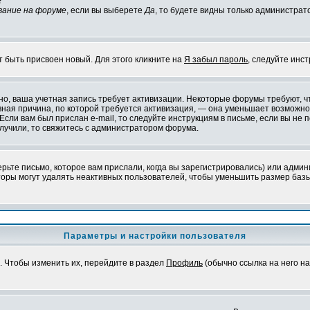
?
вание на форуме
, если вы выберете
Да
, то будете видны только администрат
т быть присвоен новый. Для этого кликните на
Я забыл пароль
, следуйте инс
ожно, ваша учетная запись требует активизации. Некоторые форумы требуют,
лавная причина, по которой требуется активизация, — она уменьшает возмож
Если вам был прислан e-mail, то следуйте инструкциям в письме, если вы не п
олучили, то свяжитесь с администратором форума.
ьте письмо, которое вам прислали, когда вы зарегистрировались) или админ
оры могут удалять неактивных пользователей, чтобы уменьшить размер базы
Параметры и настройки пользователя
. Чтобы изменить их, перейдите в раздел
Профиль
(обычно ссылка на него на