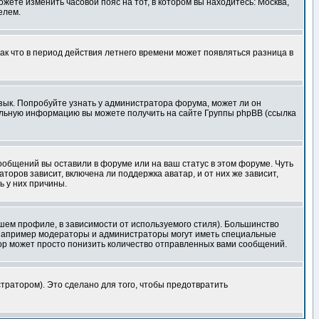
ожете изменить часовой пояс на тот, в котором вы находитесь: Москва,
елем.
так что в период действия летнего времени может появляться разница в
язык. Попробуйте узнать у администратора форума, может ли он
тельную информацию вы можете получить на сайте Группы phpBB (ссылка
сообщений вы оставили в форуме или на ваш статус в этом форуме. Чуть
оров зависит, включена ли поддержка аватар, и от них же зависит,
ь у них причины.
шем профиле, в зависимости от используемого стиля). Большинство
 например модераторы и администраторы могут иметь специальные
ор может просто понизить количество отправленных вами сообщений.
тратором). Это сделано для того, чтобы предотвратить