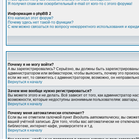
Я получил спам или оскорбительный e-mail от кого-то с этого форума!
Информация о phpBB 2
Кто написал этот форум?
Почему здесь нет такой-то функции?
С кем можно связаться по вопросу некорректного использования и юрид
Почему я не могу войти?
А вы зарегистрировались? Серьёзно, вы должны быть зарегистрированы дл
администратором или вебмастером, чтобы выяснить, почему это произошл
если же нет, то свяжитесь с администратором, возможно, он неправильн
Вернуться к началу
Зачем мне вообще нужно регистрироваться?
Вы можете этого и не делать. Всё зависит от того, как администратор 
возможности, которые недоступны анонимным пользователям: аватары, лич
Вернуться к началу
Почему меня автоматически отключает?
Если вы не отметили галочкой пункт
Входить автоматически
, вы сможе
вашей учётной записью. Для того, чтобы вас автоматически не отключал
библиотеке, интернет-кафе, университете и т.д.
Вернуться к началу