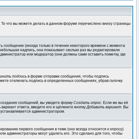
. То что вы можете делать в данном форуме перечислено внизу страницы
ь сообщение (иногда только в течении некоторого времени с момента
 небольшая надпись, она показывает сколько раз вы редактировали
администратор или модератор (они должны сами оставить пометку, где
инить подпись
в форме отправки сообщения, чтобы подпись
жете отключать подпись в определенных сообщениях, убрав галочку
ля создания сообщений, вы увидите форму
Создать опрос
. Если же вы её
ь вариант ответа, введите его и щёлкните кнопку
Добавить вариант
. Вы
о устанавливается администратором.
ированию первого сообщения в теме (оно всегда относится к опросу).
 или администраторы могут удалить его. Это сделано для того, чтобы