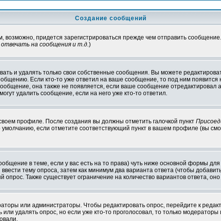
Создание сообщений
ам, возможно, придется зарегистрироваться прежде чем отправить сообщение
отвечать на сообщения и т.д.
)
ать и удалять только свои собственные сообщения. Вы можете редактироват
ообщению. Если кто-то уже ответил на ваше сообщение, то под ним появится
 сообщение, она также не появляется, если ваше сообщение отредактировал 
могут удалить сообщение, если на него уже кто-то ответил.
 своем профиле. После создания вы должны отметить галочкой пункт
Присоед
 умолчанию, если отметите соответствующий пункт в вашем профиле (вы смо
сообщение в теме, если у вас есть на то права) чуть ниже основной формы д
ы ввести тему опроса, затем как минимум два варианта ответа (чтобы добавит
й опрос. Также существует ограничение на количество вариантов ответа, он
ераторы или администраторы. Чтобы редактировать опрос, перейдите к редакт
ь или удалять опрос, но если уже кто-то проголосовал, то только модераторы
овали.