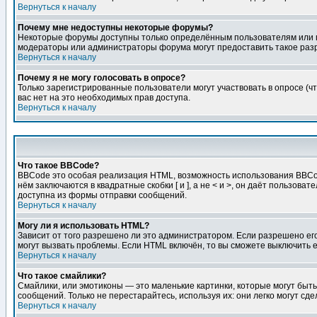
Вернуться к началу
Почему мне недоступны некоторые форумы?
Некоторые форумы доступны только определённым пользователям или гр
модераторы или администраторы форума могут предоставить такое разр
Вернуться к началу
Почему я не могу голосовать в опросе?
Только зарегистрированные пользователи могут участвовать в опросе (чт
вас нет на это необходимых прав доступа.
Вернуться к началу
Что такое BBCode?
BBCode это особая реализация HTML, возможность использования BBCod
нём заключаются в квадратные скобки [ и ], а не < и >, он даёт польз
доступна из формы отправки сообщений.
Вернуться к началу
Могу ли я использовать HTML?
Зависит от того разрешено ли это администратором. Если разрешено его 
могут вызвать проблемы. Если HTML включён, то вы сможете выключить 
Вернуться к началу
Что такое смайлики?
Смайлики, или эмотиконы — это маленькие картинки, которые могут быть 
сообщений. Только не перестарайтесь, используя их: они легко могут с
Вернуться к началу