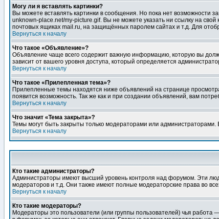
Могу ли я вставлять картинки?
Вы можете вставлять картинки в сообщения. Но пока нет возможности заг
unknown-place.net/my-picture.gif. Вы не можете указать ни ссылку на с
почтовых ящиках mail.ru, на защищённых паролем сайтах и т.д. Для ото
Вернуться к началу
Что такое «Объявление»?
Объявление чаще всего содержит важную информацию, которую вы должн
зависит от вашего уровня доступа, который определяется администрато
Вернуться к началу
Что такое «Прилепленная тема»?
Прилепленные темы находятся ниже объявлений на странице просмотра фо
появится возможность. Так же как и при создании объявлений, вам потр
Вернуться к началу
Что значит «Тема закрыта»?
Темы могут быть закрыты только модераторами или администраторами. В
Вернуться к началу
Кто такие администраторы?
Администраторы имеют высший уровень контроля над форумом. Эти люди
модераторов и т.д. Они также имеют полные модераторские права во все
Вернуться к началу
Кто такие модераторы?
Модераторы это пользователи (или группы пользователей) чья работа —