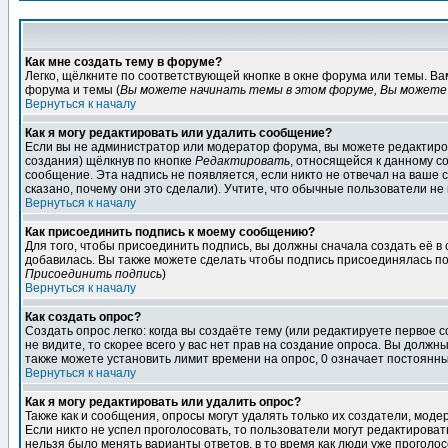
Как мне создать тему в форуме?
Легко, щёлкните по соответствующей кнопке в окне форума или темы. В
форума и темы (
Вы можете начинать темы в этом форуме, Вы можете 
Вернуться к началу
Как я могу редактировать или удалить сообщение?
Если вы не администратор или модератор форума, вы можете редактиров
создания) щёлкнув по кнопке
Редактировать
, относящейся к данному с
сообщение. Эта надпись не появляется, если никто не отвечал на ваше
сказано, почему они это сделали). Учтите, что обычные пользователи не 
Вернуться к началу
Как присоединить подпись к моему сообщению?
Для того, чтобы присоединить подпись, вы должны сначала создать её в
добавилась. Вы также можете сделать чтобы подпись присоединялась по
Присоединить подпись
)
Вернуться к началу
Как создать опрос?
Создать опрос легко: когда вы создаёте тему (или редактируете первое 
не видите, то скорее всего у вас нет прав на создание опроса. Вы должн
также можете установить лимит времени на опрос, 0 означает постоянны
Вернуться к началу
Как я могу редактировать или удалить опрос?
Также как и сообщения, опросы могут удалять только их создатели, мод
Если никто не успел проголосовать, то пользователи могут редактироват
нельзя было менять варианты ответов, в то время как люди уже проголос