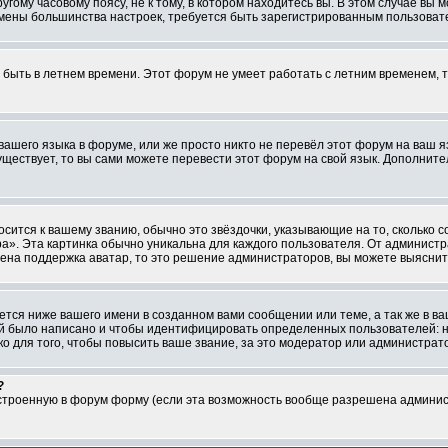
ому часовому поясу, не к тому, в котором находитесь вы. В этом случае вы м
ля смены большинства настроек, требуется быть зарегистрированным пользоват
т быть в летнем времени. Этот форум не умеет работать с летним временем, 
 вашего языка в форуме, или же просто никто не перевёл этот форум на ваш 
существует, то вы сами можете перевести этот форум на свой язык. Дополни
осится к вашему званию, обычно это звёздочки, указывающие на то, сколько 
». Эта картинка обычно уникальна для каждого пользователя. От администрат
чена поддержка аватар, то это решение администраторов, вы можете выяснит
тся ниже вашего имени в созданном вами сообщении или теме, а так же в ва
ний было написано и чтобы идентифицировать определенных пользователей:
 для того, чтобы повысить ваше звание, за это модератор или администрат
?
встроенную в форум форму (если эта возможность вообще разрешена админис