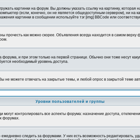
ружать картинки на форум. Вы должны указать ссылку на картинку, которая н
вой компьютер (если, конечно, он не является общедоступным сервером), ни на
бражения картинки в сообщении используйте тэг [img] BBCode или соответств
ы прочесть как можно скорее. Объявления всегда находится в самом верху 
ром.
рума, и при этом только на первой странице. Обычно они тоже несут какую-
ебуется необходимый уровень доступа.
ы не можете отвечать на закрытые темы, и любой опрос в закрытой теме ав
Уровни пользователей и группы
 могут контролировать все аспекты форума: назначение доступа, отключени
х форумах.
 ежедневно следить за форумами. У них есть возможность редактировать, уд