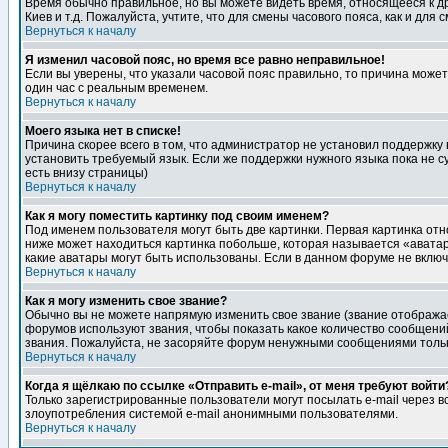
Время обычно правильное, но вы можете видеть время, относящееся к друг
Киев и т.д. Пожалуйста, учтите, что для смены часового пояса, как и д
Вернуться к началу
Я изменил часовой пояс, но время все равно неправильное!
Если вы уверены, что указали часовой пояс правильно, то причина може
один час с реальным временем.
Вернуться к началу
Моего языка нет в списке!
Причина скорее всего в том, что администратор не установил поддержку
установить требуемый язык. Если же поддержки нужного языка пока не 
есть внизу страницы)
Вернуться к началу
Как я могу поместить картинку под своим именем?
Под именем пользователя могут быть две картинки. Первая картинка отн
ниже может находиться картинка побольше, которая называется «аватара
какие аватары могут быть использованы. Если в данном форуме не вклю
Вернуться к началу
Как я могу изменить свое звание?
Обычно вы не можете напрямую изменить свое звание (звание отображае
форумов используют звания, чтобы показать какое количество сообще
звания. Пожалуйста, не засоряйте форум ненужными сообщениями только
Вернуться к началу
Когда я щёлкаю по ссылке «Отправить e-mail», от меня требуют войти
Только зарегистрированные пользователи могут посылать e-mail через 
злоупотребления системой e-mail анонимными пользователями.
Вернуться к началу