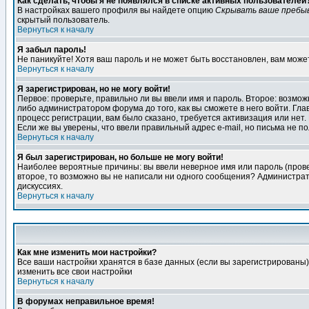
Как сделать, чтобы я не появлялся в списке активных пользователей
В настройках вашего профиля вы найдете опцию
Скрывать ваше пребы
скрытый пользователь.
Вернуться к началу
Я забыл пароль!
Не паникуйте! Хотя ваш пароль и не может быть восстановлен, вам може
Вернуться к началу
Я зарегистрирован, но не могу войти!
Первое: проверьте, правильно ли вы ввели имя и пароль. Второе: возм
либо администратором форума до того, как вы сможете в него войти. Г
процесс регистрации, вам было сказано, требуется активизация или нет. 
Если же вы уверены, что ввели правильный адрес e-mail, но письма не п
Вернуться к началу
Я был зарегистрирован, но больше не могу войти!
Наиболее вероятные причины: вы ввели неверное имя или пароль (провер
второе, то возможно вы не написали ни одного сообщения? Администрат
дискуссиях.
Вернуться к началу
Как мне изменить мои настройки?
Все ваши настройки хранятся в базе данных (если вы зарегистрированы)
изменить все свои настройки
Вернуться к началу
В форумах неправильное время!