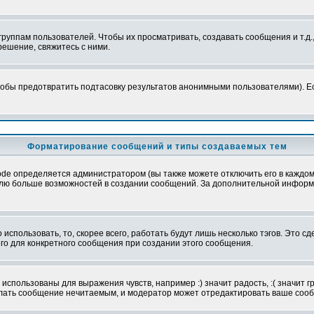
уппам пользователей. Чтобы их просматривать, создавать сообщения и т.д.
ешение, свяжитесь с ними.
обы предотвратить подтасовку результатов анонимными пользователями). Если
Форматирование сообщений и типы создаваемых тем
e определяется администратором (вы также можете отключить его в каждом 
ователю больше возможностей в создании сообщений. За дополнительной инфо
использовать, то, скорее всего, работать будут лишь несколько тэгов. Это с
его для конкретного сообщения при создании этого сообщения.
использованы для выражения чувств, например :) значит радость, :( значит 
делать сообщение нечитаемым, и модератор может отредактировать ваше сооб