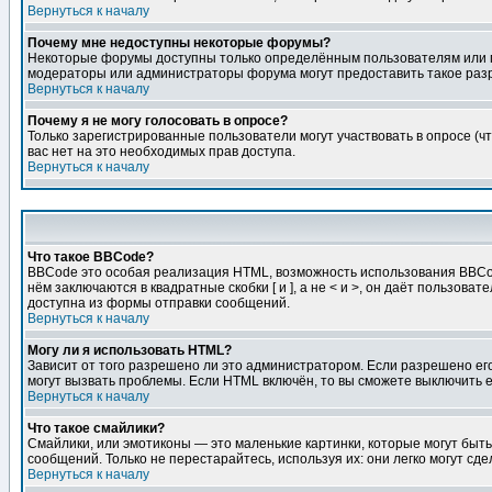
Вернуться к началу
Почему мне недоступны некоторые форумы?
Некоторые форумы доступны только определённым пользователям или гр
модераторы или администраторы форума могут предоставить такое разр
Вернуться к началу
Почему я не могу голосовать в опросе?
Только зарегистрированные пользователи могут участвовать в опросе (чт
вас нет на это необходимых прав доступа.
Вернуться к началу
Что такое BBCode?
BBCode это особая реализация HTML, возможность использования BBCod
нём заключаются в квадратные скобки [ и ], а не < и >, он даёт польз
доступна из формы отправки сообщений.
Вернуться к началу
Могу ли я использовать HTML?
Зависит от того разрешено ли это администратором. Если разрешено его 
могут вызвать проблемы. Если HTML включён, то вы сможете выключить 
Вернуться к началу
Что такое смайлики?
Смайлики, или эмотиконы — это маленькие картинки, которые могут быть 
сообщений. Только не перестарайтесь, используя их: они легко могут с
Вернуться к началу