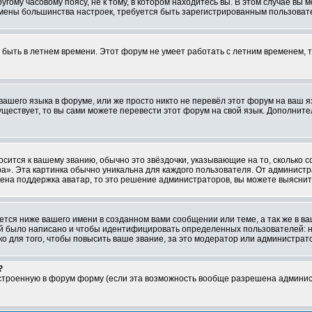
ому часовому поясу, не к тому, в котором находитесь вы. В этом случае вы м
ля смены большинства настроек, требуется быть зарегистрированным пользоват
т быть в летнем времени. Этот форум не умеет работать с летним временем, 
 вашего языка в форуме, или же просто никто не перевёл этот форум на ваш 
существует, то вы сами можете перевести этот форум на свой язык. Дополни
осится к вашему званию, обычно это звёздочки, указывающие на то, сколько 
». Эта картинка обычно уникальна для каждого пользователя. От администрат
чена поддержка аватар, то это решение администраторов, вы можете выяснит
тся ниже вашего имени в созданном вами сообщении или теме, а так же в ва
ний было написано и чтобы идентифицировать определенных пользователей:
 для того, чтобы повысить ваше звание, за это модератор или администрат
?
встроенную в форум форму (если эта возможность вообще разрешена админис