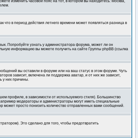
ожете изменить часовой пояс на тот, в котором вы находитесь: Москва,
елем.
так что в период действия летнего времени может появляться разница в
язык. Попробуйте узнать у администратора форума, может ли он
тельную информацию вы можете получить на сайте Группы phpBB (ссылка
сообщений вы оставили в форуме или на ваш статус в этом форуме. Чуть
оров зависит, включена ли поддержка аватар, и от них же зависит,
ь у них причины.
шем профиле, в зависимости от используемого стиля). Большинство
 например модераторы и администраторы могут иметь специальные
ор может просто понизить количество отправленных вами сообщений.
тратором). Это сделано для того, чтобы предотвратить