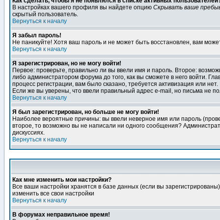
Как сделать, чтобы я не появлялся в списке активных пользователей
В настройках вашего профиля вы найдете опцию
Скрывать ваше пребы
скрытый пользователь.
Вернуться к началу
Я забыл пароль!
Не паникуйте! Хотя ваш пароль и не может быть восстановлен, вам може
Вернуться к началу
Я зарегистрирован, но не могу войти!
Первое: проверьте, правильно ли вы ввели имя и пароль. Второе: возм
либо администратором форума до того, как вы сможете в него войти. Г
процесс регистрации, вам было сказано, требуется активизация или нет. 
Если же вы уверены, что ввели правильный адрес e-mail, но письма не п
Вернуться к началу
Я был зарегистрирован, но больше не могу войти!
Наиболее вероятные причины: вы ввели неверное имя или пароль (провер
второе, то возможно вы не написали ни одного сообщения? Администрат
дискуссиях.
Вернуться к началу
Как мне изменить мои настройки?
Все ваши настройки хранятся в базе данных (если вы зарегистрированы)
изменить все свои настройки
Вернуться к началу
В форумах неправильное время!