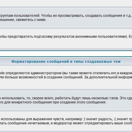
уппам пользователей. Чтобы их просматривать, создавать сообщения и т.д.
ешение, свяжитесь с ними.
обы предотвратить подтасовку результатов анонимными пользователями). Если
Форматирование сообщений и типы создаваемых тем
e определяется администратором (вы также можете отключить его в каждом 
ователю больше возможностей в создании сообщений. За дополнительной инфо
использовать, то, скорее всего, работать будут лишь несколько тэгов. Это с
его для конкретного сообщения при создании этого сообщения.
использованы для выражения чувств, например :) значит радость, :( значит 
делать сообщение нечитаемым, и модератор может отредактировать ваше сооб