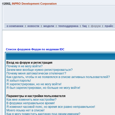
©2002,
INPRO Development Corporation
о компании
:
новости
:
модели
:
техподдержка
:
faq
:
форум
:
прайс
Список форумов Форум по модемам IDC
Вход на форум и регистрация
Почему я не могу войти?
Зачем мне вообще нужно регистрироваться?
Почему меня автоматически отключает?
Как сделать, чтобы я не появлялся в списке активных пользователей?
Я забыл пароль!
Я зарегистрирован, но не могу войти!
Я был зарегистрирован, но больше не могу войти!
Параметры и настройки пользователя
Как мне изменить мои настройки?
В форумах неправильное время!
Я изменил часовой пояс, но время все равно неправильное!
Моего языка нет в списке!
Как я могу поместить картинку под своим именем?