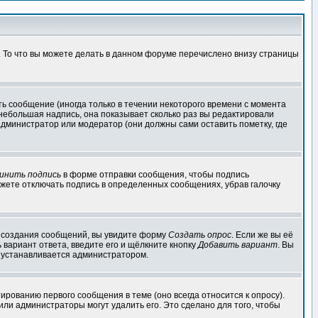
. То что вы можете делать в данном форуме перечислено внизу страницы
ь сообщение (иногда только в течении некоторого времени с момента
 небольшая надпись, она показывает сколько раз вы редактировали
администратор или модератор (они должны сами оставить пометку, где
инить подпись
в форме отправки сообщения, чтобы подпись
жете отключать подпись в определенных сообщениях, убрав галочку
ля создания сообщений, вы увидите форму
Создать опрос
. Если же вы её
ь вариант ответа, введите его и щёлкните кнопку
Добавить вариант
. Вы
о устанавливается администратором.
ированию первого сообщения в теме (оно всегда относится к опросу).
 или администраторы могут удалить его. Это сделано для того, чтобы