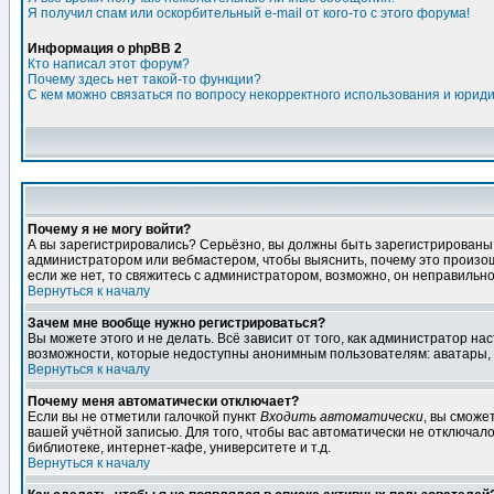
Я получил спам или оскорбительный e-mail от кого-то с этого форума!
Информация о phpBB 2
Кто написал этот форум?
Почему здесь нет такой-то функции?
С кем можно связаться по вопросу некорректного использования и юрид
Почему я не могу войти?
А вы зарегистрировались? Серьёзно, вы должны быть зарегистрированы дл
администратором или вебмастером, чтобы выяснить, почему это произошл
если же нет, то свяжитесь с администратором, возможно, он неправильн
Вернуться к началу
Зачем мне вообще нужно регистрироваться?
Вы можете этого и не делать. Всё зависит от того, как администратор 
возможности, которые недоступны анонимным пользователям: аватары, лич
Вернуться к началу
Почему меня автоматически отключает?
Если вы не отметили галочкой пункт
Входить автоматически
, вы сможе
вашей учётной записью. Для того, чтобы вас автоматически не отключал
библиотеке, интернет-кафе, университете и т.д.
Вернуться к началу