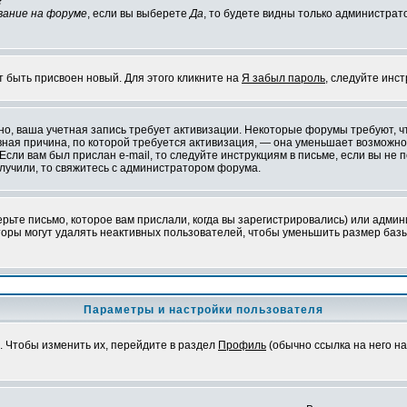
?
вание на форуме
, если вы выберете
Да
, то будете видны только администрат
т быть присвоен новый. Для этого кликните на
Я забыл пароль
, следуйте инс
ожно, ваша учетная запись требует активизации. Некоторые форумы требуют,
лавная причина, по которой требуется активизация, — она уменьшает возмож
Если вам был прислан e-mail, то следуйте инструкциям в письме, если вы не п
олучили, то свяжитесь с администратором форума.
ьте письмо, которое вам прислали, когда вы зарегистрировались) или админ
оры могут удалять неактивных пользователей, чтобы уменьшить размер базы
Параметры и настройки пользователя
. Чтобы изменить их, перейдите в раздел
Профиль
(обычно ссылка на него на