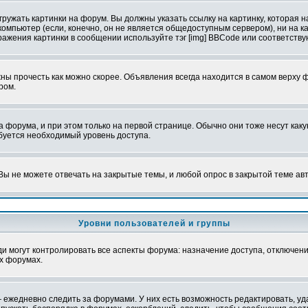
ружать картинки на форум. Вы должны указать ссылку на картинку, которая н
вой компьютер (если, конечно, он не является общедоступным сервером), ни на
бражения картинки в сообщении используйте тэг [img] BBCode или соответств
ы прочесть как можно скорее. Объявления всегда находится в самом верху 
ром.
рума, и при этом только на первой странице. Обычно они тоже несут какую-
ебуется необходимый уровень доступа.
ы не можете отвечать на закрытые темы, и любой опрос в закрытой теме ав
Уровни пользователей и группы
 могут контролировать все аспекты форума: назначение доступа, отключени
х форумах.
 ежедневно следить за форумами. У них есть возможность редактировать, уд