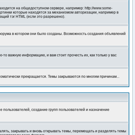
аходится на общедоступном сервере, например: http://www.some-
 картинки которые находятся за механизмом авторизации, например в
ующий тэг HTML (если это разрешено).
форума в котором они было созданы. Возможность создания объявлений
то важную информацию, и вам стоит прочесть их, как только у вас
томатически прекращается. Темы закрываются по многим причинам...
е пользователей, создание групп пользователей и назначение
алять, закрывать и вновь открывать темы, перемещать и разделять темы