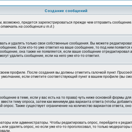
Создание сообщений
ам, возможно, придется зарегистрироваться прежде чем отправить сообщение
отвечать на сообщения и т.д.
)
ать и удалять только свои собственные сообщения. Вы можете редактироват
ообщению. Если кто-то уже ответил на ваше сообщение, то под ним появится
 сообщение, она также не появляется, если ваше сообщение отредактировал 
могут удалить сообщение, если на него уже кто-то ответил.
 своем профиле. После создания вы должны отметить галочкой пункт
Присоед
 умолчанию, если отметите соответствующий пункт в вашем профиле (вы смо
сообщение в теме, если у вас есть на то права) чуть ниже основной формы д
ы ввести тему опроса, затем как минимум два варианта ответа (чтобы добавит
й опрос. Также существует ограничение на количество вариантов ответа, он
ераторы или администраторы. Чтобы редактировать опрос, перейдите к редакт
ь или удалять опрос, но если уже кто-то проголосовал, то только модераторы
овали.