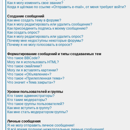
Как я могу изменить свое звание?
Когда я щёлкаю по ссылке «Отправить e-mail», от меня требуют войти?
Создание сообщений
Как мне создать тему в форуме?
Как я могу редактировать или удалить сообщение?
Как присоединить подпись к моему сообщению?
Как создать опрос?
Как я могу редактировать или удалить опрос?
Почему мне недоступны некоторые форумы?
Почему я не могу голосовать в опросе?
Форматирование сообщений и типы создаваемых тем
Что такое BBCode?
Могу ли я использовать HTML?
Что такое смайлики?
Могу ли я вставлять картинки?
Что такое «Объявление»?
Что такое «Прилепленная тема»?
Что значит «Тема закрыта»?
Уровни пользователей и группы
Кто такие администраторы?
Кто такие модераторы?
Что такое группы пользователей?
Как мне вступить в группу?
Как мне стать модератором группы?
Личные сообщения
Я не могу отправить личное сообщение!
Я всё время получаю нежелательные личные сообщения!