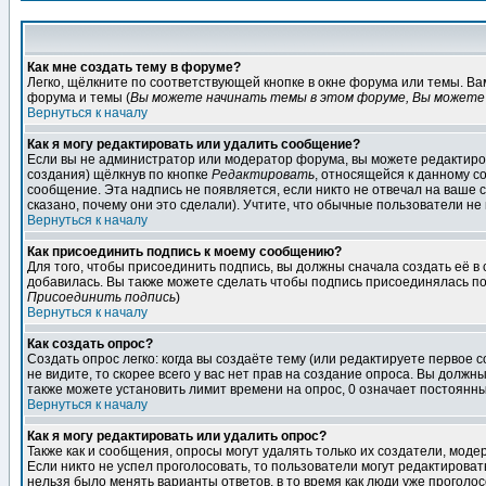
Как мне создать тему в форуме?
Легко, щёлкните по соответствующей кнопке в окне форума или темы. В
форума и темы (
Вы можете начинать темы в этом форуме, Вы можете 
Вернуться к началу
Как я могу редактировать или удалить сообщение?
Если вы не администратор или модератор форума, вы можете редактиров
создания) щёлкнув по кнопке
Редактировать
, относящейся к данному с
сообщение. Эта надпись не появляется, если никто не отвечал на ваше
сказано, почему они это сделали). Учтите, что обычные пользователи не 
Вернуться к началу
Как присоединить подпись к моему сообщению?
Для того, чтобы присоединить подпись, вы должны сначала создать её в
добавилась. Вы также можете сделать чтобы подпись присоединялась по
Присоединить подпись
)
Вернуться к началу
Как создать опрос?
Создать опрос легко: когда вы создаёте тему (или редактируете первое 
не видите, то скорее всего у вас нет прав на создание опроса. Вы должн
также можете установить лимит времени на опрос, 0 означает постоянны
Вернуться к началу
Как я могу редактировать или удалить опрос?
Также как и сообщения, опросы могут удалять только их создатели, мод
Если никто не успел проголосовать, то пользователи могут редактироват
нельзя было менять варианты ответов, в то время как люди уже проголос