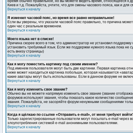
Время обычно правильное, но вы можете видеть время, относящееся к друг
Киев и т.д. Пожалуйста, учтите, что для смены часового пояса, как и д
Вернуться к началу
Я изменил часовой пояс, но время все равно неправильное!
Если вы уверены, что указали часовой пояс правильно, то причина може
один час с реальным временем.
Вернуться к началу
Моего языка нет в списке!
Причина скорее всего в том, что администратор не установил поддержку
установить требуемый язык. Если же поддержки нужного языка пока не 
есть внизу страницы)
Вернуться к началу
Как я могу поместить картинку под своим именем?
Под именем пользователя могут быть две картинки. Первая картинка отн
ниже может находиться картинка побольше, которая называется «аватара
какие аватары могут быть использованы. Если в данном форуме не вклю
Вернуться к началу
Как я могу изменить свое звание?
Обычно вы не можете напрямую изменить свое звание (звание отображае
форумов используют звания, чтобы показать какое количество сообще
звания. Пожалуйста, не засоряйте форум ненужными сообщениями только
Вернуться к началу
Когда я щёлкаю по ссылке «Отправить e-mail», от меня требуют войти
Только зарегистрированные пользователи могут посылать e-mail через 
злоупотребления системой e-mail анонимными пользователями.
Вернуться к началу