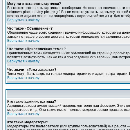
Могу ли я вставлять картинки?
Вы можете вставлять картинки в сообщения. Но пока нет возможности заг
unknown-place.net/my-picture.gif. Вы не можете указать ни ссылку на с
почтовых ящиках mail.ru, на защищённых паролем сайтах и т.д. Для ото
Вернуться к началу
Что такое «Объявление»?
Объявление чаще всего содержит важную информацию, которую вы должн
зависит от вашего уровня доступа, который определяется администрато
Вернуться к началу
Что такое «Прилепленная тема»?
Прилепленные темы находятся ниже объявлений на странице просмотра фо
появится возможность. Так же как и при создании объявлений, вам потр
Вернуться к началу
Что значит «Тема закрыта»?
Темы могут быть закрыты только модераторами или администраторами. В
Вернуться к началу
Кто такие администраторы?
Администраторы имеют высший уровень контроля над форумом. Эти люди
модераторов и т.д. Они также имеют полные модераторские права во все
Вернуться к началу
Кто такие модераторы?
Модераторы это пользователи (или группы пользователей) чья работа —