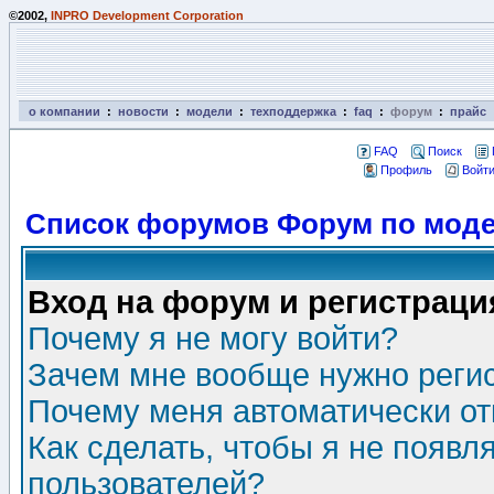
©2002,
INPRO Development Corporation
о компании
:
новости
:
модели
:
техподдержка
:
faq
:
форум
:
прайс
FAQ
Поиск
Профиль
Войти
Список форумов Форум по моде
Вход на форум и регистраци
Почему я не могу войти?
Зачем мне вообще нужно реги
Почему меня автоматически о
Как сделать, чтобы я не появл
пользователей?