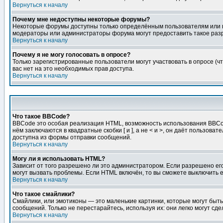
Вернуться к началу
Почему мне недоступны некоторые форумы?
Некоторые форумы доступны только определённым пользователям или гр
модераторы или администраторы форума могут предоставить такое разр
Вернуться к началу
Почему я не могу голосовать в опросе?
Только зарегистрированные пользователи могут участвовать в опросе (чт
вас нет на это необходимых прав доступа.
Вернуться к началу
Что такое BBCode?
BBCode это особая реализация HTML, возможность использования BBCod
нём заключаются в квадратные скобки [ и ], а не < и >, он даёт польз
доступна из формы отправки сообщений.
Вернуться к началу
Могу ли я использовать HTML?
Зависит от того разрешено ли это администратором. Если разрешено его 
могут вызвать проблемы. Если HTML включён, то вы сможете выключить 
Вернуться к началу
Что такое смайлики?
Смайлики, или эмотиконы — это маленькие картинки, которые могут быть 
сообщений. Только не перестарайтесь, используя их: они легко могут с
Вернуться к началу