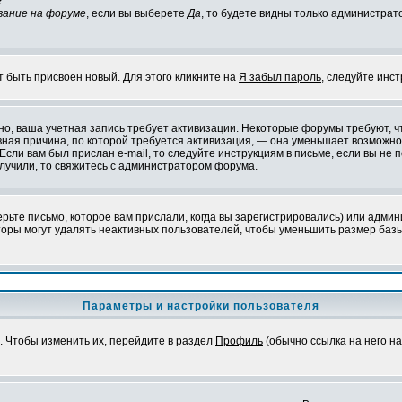
?
вание на форуме
, если вы выберете
Да
, то будете видны только администрат
т быть присвоен новый. Для этого кликните на
Я забыл пароль
, следуйте инс
ожно, ваша учетная запись требует активизации. Некоторые форумы требуют,
лавная причина, по которой требуется активизация, — она уменьшает возмож
Если вам был прислан e-mail, то следуйте инструкциям в письме, если вы не п
олучили, то свяжитесь с администратором форума.
ьте письмо, которое вам прислали, когда вы зарегистрировались) или админ
оры могут удалять неактивных пользователей, чтобы уменьшить размер базы
Параметры и настройки пользователя
. Чтобы изменить их, перейдите в раздел
Профиль
(обычно ссылка на него на