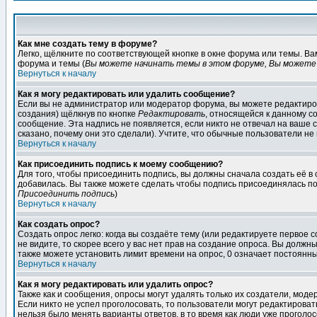
Как мне создать тему в форуме?
Легко, щёлкните по соответствующей кнопке в окне форума или темы. В
форума и темы (
Вы можете начинать темы в этом форуме, Вы можете 
Вернуться к началу
Как я могу редактировать или удалить сообщение?
Если вы не администратор или модератор форума, вы можете редактиров
создания) щёлкнув по кнопке
Редактировать
, относящейся к данному с
сообщение. Эта надпись не появляется, если никто не отвечал на ваше
сказано, почему они это сделали). Учтите, что обычные пользователи не 
Вернуться к началу
Как присоединить подпись к моему сообщению?
Для того, чтобы присоединить подпись, вы должны сначала создать её в
добавилась. Вы также можете сделать чтобы подпись присоединялась по
Присоединить подпись
)
Вернуться к началу
Как создать опрос?
Создать опрос легко: когда вы создаёте тему (или редактируете первое 
не видите, то скорее всего у вас нет прав на создание опроса. Вы должн
также можете установить лимит времени на опрос, 0 означает постоянны
Вернуться к началу
Как я могу редактировать или удалить опрос?
Также как и сообщения, опросы могут удалять только их создатели, мод
Если никто не успел проголосовать, то пользователи могут редактироват
нельзя было менять варианты ответов, в то время как люди уже проголос