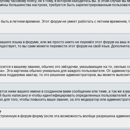
ому часовому поясу, не к тому, в котором находитесь вы. В этом случае вы м
ля смены большинства настроек, требуется быть зарегистрированным пользоват
т быть в летнем времени. Этот форум не умеет работать с летним временем, 
 вашего языка в форуме, или же просто никто не перевёл этот форум на ваш 
существует, то вы сами можете перевести этот форум на свой язык. Дополни
осится к вашему званию, обычно это звёздочки, указывающие на то, сколько 
». Эта картинка обычно уникальна для каждого пользователя. От администрат
чена поддержка аватар, то это решение администраторов, вы можете выяснит
тся ниже вашего имени в созданном вами сообщении или теме, а так же в ва
ний было написано и чтобы идентифицировать определенных пользователей:
 для того, чтобы повысить ваше звание, за это модератор или администрат
?
встроенную в форум форму (если эта возможность вообще разрешена админис