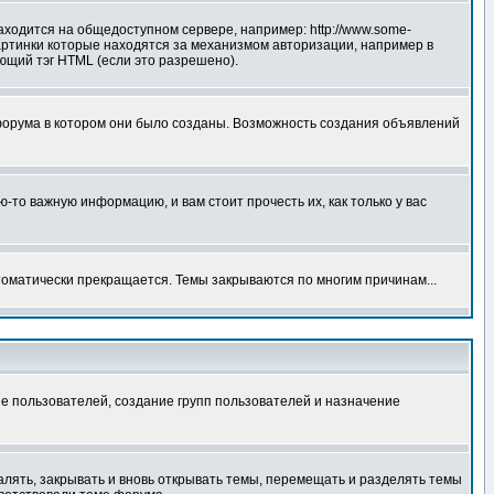
аходится на общедоступном сервере, например: http://www.some-
 картинки которые находятся за механизмом авторизации, например в
ующий тэг HTML (если это разрешено).
форума в котором они было созданы. Возможность создания объявлений
то важную информацию, и вам стоит прочесть их, как только у вас
томатически прекращается. Темы закрываются по многим причинам...
е пользователей, создание групп пользователей и назначение
алять, закрывать и вновь открывать темы, перемещать и разделять темы