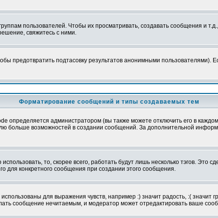
уппам пользователей. Чтобы их просматривать, создавать сообщения и т.д.
ешение, свяжитесь с ними.
обы предотвратить подтасовку результатов анонимными пользователями). Если
Форматирование сообщений и типы создаваемых тем
e определяется администратором (вы также можете отключить его в каждом 
ователю больше возможностей в создании сообщений. За дополнительной инфо
использовать, то, скорее всего, работать будут лишь несколько тэгов. Это с
его для конкретного сообщения при создании этого сообщения.
использованы для выражения чувств, например :) значит радость, :( значит 
делать сообщение нечитаемым, и модератор может отредактировать ваше сооб