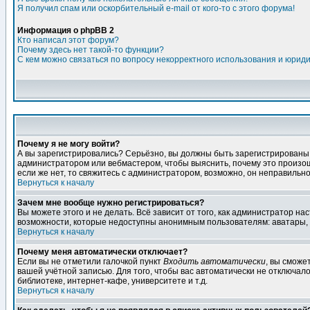
Я получил спам или оскорбительный e-mail от кого-то с этого форума!
Информация о phpBB 2
Кто написал этот форум?
Почему здесь нет такой-то функции?
С кем можно связаться по вопросу некорректного использования и юрид
Почему я не могу войти?
А вы зарегистрировались? Серьёзно, вы должны быть зарегистрированы дл
администратором или вебмастером, чтобы выяснить, почему это произошл
если же нет, то свяжитесь с администратором, возможно, он неправильн
Вернуться к началу
Зачем мне вообще нужно регистрироваться?
Вы можете этого и не делать. Всё зависит от того, как администратор 
возможности, которые недоступны анонимным пользователям: аватары, лич
Вернуться к началу
Почему меня автоматически отключает?
Если вы не отметили галочкой пункт
Входить автоматически
, вы сможе
вашей учётной записью. Для того, чтобы вас автоматически не отключал
библиотеке, интернет-кафе, университете и т.д.
Вернуться к началу