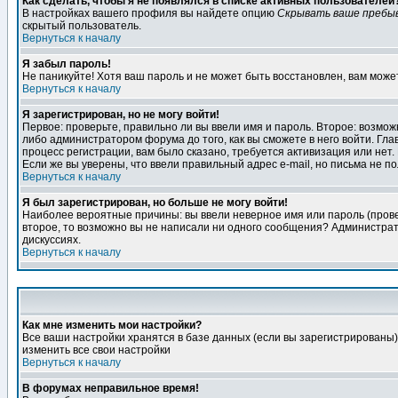
Как сделать, чтобы я не появлялся в списке активных пользователей
В настройках вашего профиля вы найдете опцию
Скрывать ваше пребы
скрытый пользователь.
Вернуться к началу
Я забыл пароль!
Не паникуйте! Хотя ваш пароль и не может быть восстановлен, вам може
Вернуться к началу
Я зарегистрирован, но не могу войти!
Первое: проверьте, правильно ли вы ввели имя и пароль. Второе: возм
либо администратором форума до того, как вы сможете в него войти. Г
процесс регистрации, вам было сказано, требуется активизация или нет. 
Если же вы уверены, что ввели правильный адрес e-mail, но письма не п
Вернуться к началу
Я был зарегистрирован, но больше не могу войти!
Наиболее вероятные причины: вы ввели неверное имя или пароль (провер
второе, то возможно вы не написали ни одного сообщения? Администрат
дискуссиях.
Вернуться к началу
Как мне изменить мои настройки?
Все ваши настройки хранятся в базе данных (если вы зарегистрированы)
изменить все свои настройки
Вернуться к началу
В форумах неправильное время!