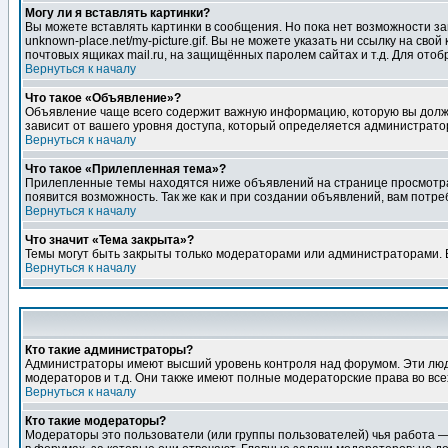
Могу ли я вставлять картинки?
Вы можете вставлять картинки в сообщения. Но пока нет возможности заг
unknown-place.net/my-picture.gif. Вы не можете указать ни ссылку на с
почтовых ящиках mail.ru, на защищённых паролем сайтах и т.д. Для ото
Вернуться к началу
Что такое «Объявление»?
Объявление чаще всего содержит важную информацию, которую вы должн
зависит от вашего уровня доступа, который определяется администрато
Вернуться к началу
Что такое «Прилепленная тема»?
Прилепленные темы находятся ниже объявлений на странице просмотра фо
появится возможность. Так же как и при создании объявлений, вам потр
Вернуться к началу
Что значит «Тема закрыта»?
Темы могут быть закрыты только модераторами или администраторами. В
Вернуться к началу
Кто такие администраторы?
Администраторы имеют высший уровень контроля над форумом. Эти люди
модераторов и т.д. Они также имеют полные модераторские права во все
Вернуться к началу
Кто такие модераторы?
Модераторы это пользователи (или группы пользователей) чья работа —