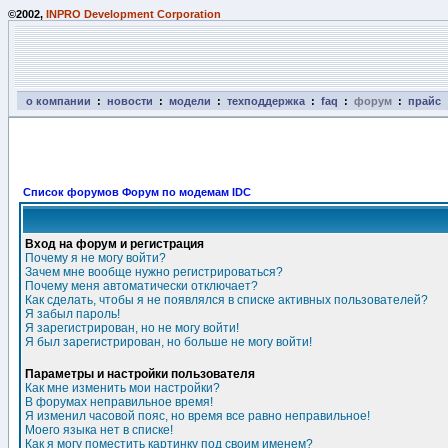
©2002,
INPRO Development Corporation
о компании
:
новости
:
модели
:
техподдержка
:
faq
:
форум
:
прайс
Список форумов Форум по модемам IDC
Вход на форум и регистрация
Почему я не могу войти?
Зачем мне вообще нужно регистрироваться?
Почему меня автоматически отключает?
Как сделать, чтобы я не появлялся в списке активных пользователей?
Я забыл пароль!
Я зарегистрирован, но не могу войти!
Я был зарегистрирован, но больше не могу войти!
Параметры и настройки пользователя
Как мне изменить мои настройки?
В форумах неправильное время!
Я изменил часовой пояс, но время все равно неправильное!
Моего языка нет в списке!
Как я могу поместить картинку под своим именем?