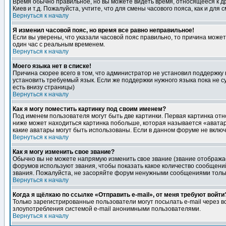
Время обычно правильное, но вы можете видеть время, относящееся к друг
Киев и т.д. Пожалуйста, учтите, что для смены часового пояса, как и д
Вернуться к началу
Я изменил часовой пояс, но время все равно неправильное!
Если вы уверены, что указали часовой пояс правильно, то причина може
один час с реальным временем.
Вернуться к началу
Моего языка нет в списке!
Причина скорее всего в том, что администратор не установил поддержку
установить требуемый язык. Если же поддержки нужного языка пока не 
есть внизу страницы)
Вернуться к началу
Как я могу поместить картинку под своим именем?
Под именем пользователя могут быть две картинки. Первая картинка отн
ниже может находиться картинка побольше, которая называется «аватара
какие аватары могут быть использованы. Если в данном форуме не вклю
Вернуться к началу
Как я могу изменить свое звание?
Обычно вы не можете напрямую изменить свое звание (звание отображае
форумов используют звания, чтобы показать какое количество сообще
звания. Пожалуйста, не засоряйте форум ненужными сообщениями только
Вернуться к началу
Когда я щёлкаю по ссылке «Отправить e-mail», от меня требуют войти
Только зарегистрированные пользователи могут посылать e-mail через 
злоупотребления системой e-mail анонимными пользователями.
Вернуться к началу