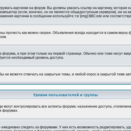
ружать картинки на форум. Вы должны указать ссылку на картинку, которая н
вой компьютер (если, конечно, он не является общедоступным сервером), ни на
бражения картинки в сообщении используйте тэг [img] BBCode или соответств
ы прочесть как можно скорее. Объявления всегда находится в самом верху 
ром.
рума, и при этом только на первой странице. Обычно они тоже несут какую-
ебуется необходимый уровень доступа.
ы не можете отвечать на закрытые темы, и любой опрос в закрытой теме ав
Уровни пользователей и группы
 могут контролировать все аспекты форума: назначение доступа, отключени
х форумах.
 ежедневно следить за форумами. У них есть возможность редактировать, уд