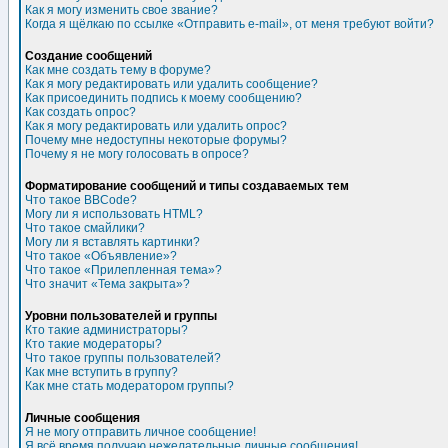
Как я могу изменить свое звание?
Когда я щёлкаю по ссылке «Отправить e-mail», от меня требуют войти?
Создание сообщений
Как мне создать тему в форуме?
Как я могу редактировать или удалить сообщение?
Как присоединить подпись к моему сообщению?
Как создать опрос?
Как я могу редактировать или удалить опрос?
Почему мне недоступны некоторые форумы?
Почему я не могу голосовать в опросе?
Форматирование сообщений и типы создаваемых тем
Что такое BBCode?
Могу ли я использовать HTML?
Что такое смайлики?
Могу ли я вставлять картинки?
Что такое «Объявление»?
Что такое «Прилепленная тема»?
Что значит «Тема закрыта»?
Уровни пользователей и группы
Кто такие администраторы?
Кто такие модераторы?
Что такое группы пользователей?
Как мне вступить в группу?
Как мне стать модератором группы?
Личные сообщения
Я не могу отправить личное сообщение!
Я всё время получаю нежелательные личные сообщения!