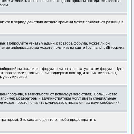
ожете изменить часовой пояс на тот, в котором вы находитесь: Москва,
елем.
так что в период действия летнего времени может появляться разница в
язык. Попробуйте узнать у администратора форума, может ли он
тельную информацию вы можете получить на сайте Группы phpBB (ссылка
сообщений вы оставили в форуме или на ваш статус в этом форуме. Чуть
оров зависит, включена ли поддержка аватар, и от них же зависит,
ь у них причины.
шем профиле, в зависимости от используемого стиля). Большинство
 например модераторы и администраторы могут иметь специальные
ор может просто понизить количество отправленных вами сообщений.
тратором). Это сделано для того, чтобы предотвратить