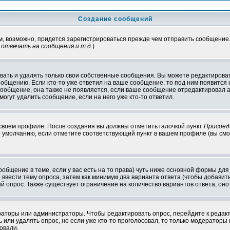
Создание сообщений
ам, возможно, придется зарегистрироваться прежде чем отправить сообщение
отвечать на сообщения и т.д.
)
ать и удалять только свои собственные сообщения. Вы можете редактироват
ообщению. Если кто-то уже ответил на ваше сообщение, то под ним появится
 сообщение, она также не появляется, если ваше сообщение отредактировал 
могут удалить сообщение, если на него уже кто-то ответил.
 своем профиле. После создания вы должны отметить галочкой пункт
Присоед
 умолчанию, если отметите соответствующий пункт в вашем профиле (вы смо
сообщение в теме, если у вас есть на то права) чуть ниже основной формы д
ы ввести тему опроса, затем как минимум два варианта ответа (чтобы добавит
й опрос. Также существует ограничение на количество вариантов ответа, он
ераторы или администраторы. Чтобы редактировать опрос, перейдите к редакт
ь или удалять опрос, но если уже кто-то проголосовал, то только модераторы
овали.