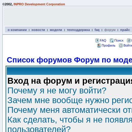
©2002,
INPRO Development Corporation
о компании
:
новости
:
модели
:
техподдержка
:
faq
:
форум
:
прайс
FAQ
Поиск
Профиль
Войти
Список форумов Форум по моде
Вход на форум и регистраци
Почему я не могу войти?
Зачем мне вообще нужно реги
Почему меня автоматически о
Как сделать, чтобы я не появл
пользователей?