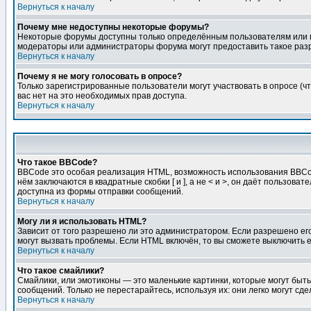
Вернуться к началу
Почему мне недоступны некоторые форумы?
Некоторые форумы доступны только определённым пользователям или гр
модераторы или администраторы форума могут предоставить такое разр
Вернуться к началу
Почему я не могу голосовать в опросе?
Только зарегистрированные пользователи могут участвовать в опросе (чт
вас нет на это необходимых прав доступа.
Вернуться к началу
Что такое BBCode?
BBCode это особая реализация HTML, возможность использования BBCod
нём заключаются в квадратные скобки [ и ], а не < и >, он даёт польз
доступна из формы отправки сообщений.
Вернуться к началу
Могу ли я использовать HTML?
Зависит от того разрешено ли это администратором. Если разрешено его 
могут вызвать проблемы. Если HTML включён, то вы сможете выключить 
Вернуться к началу
Что такое смайлики?
Смайлики, или эмотиконы — это маленькие картинки, которые могут быть 
сообщений. Только не перестарайтесь, используя их: они легко могут с
Вернуться к началу