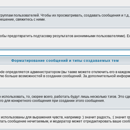
уппам пользователей. Чтобы их просматривать, создавать сообщения и т.д.
ешение, свяжитесь с ними.
обы предотвратить подтасовку результатов анонимными пользователями). Если
Форматирование сообщений и типы создаваемых тем
e определяется администратором (вы также можете отключить его в каждом 
ователю больше возможностей в создании сообщений. За дополнительной инфо
использовать, то, скорее всего, работать будут лишь несколько тэгов. Это с
его для конкретного сообщения при создании этого сообщения.
использованы для выражения чувств, например :) значит радость, :( значит 
делать сообщение нечитаемым, и модератор может отредактировать ваше сооб