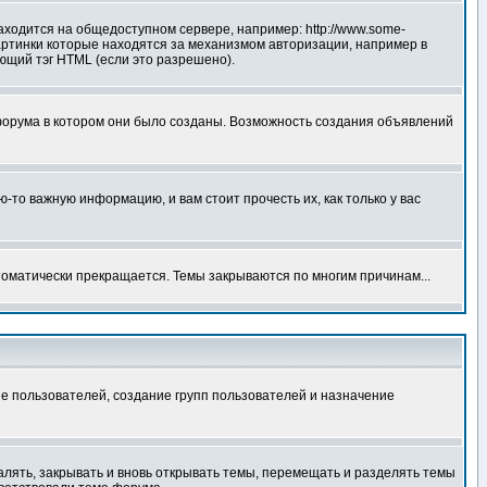
аходится на общедоступном сервере, например: http://www.some-
 картинки которые находятся за механизмом авторизации, например в
ующий тэг HTML (если это разрешено).
форума в котором они было созданы. Возможность создания объявлений
то важную информацию, и вам стоит прочесть их, как только у вас
томатически прекращается. Темы закрываются по многим причинам...
е пользователей, создание групп пользователей и назначение
алять, закрывать и вновь открывать темы, перемещать и разделять темы