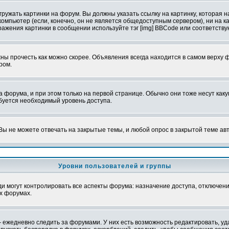
ружать картинки на форум. Вы должны указать ссылку на картинку, которая н
вой компьютер (если, конечно, он не является общедоступным сервером), ни на
бражения картинки в сообщении используйте тэг [img] BBCode или соответств
ы прочесть как можно скорее. Объявления всегда находится в самом верху 
ром.
рума, и при этом только на первой странице. Обычно они тоже несут какую-
ебуется необходимый уровень доступа.
ы не можете отвечать на закрытые темы, и любой опрос в закрытой теме ав
Уровни пользователей и группы
 могут контролировать все аспекты форума: назначение доступа, отключени
х форумах.
 ежедневно следить за форумами. У них есть возможность редактировать, уд