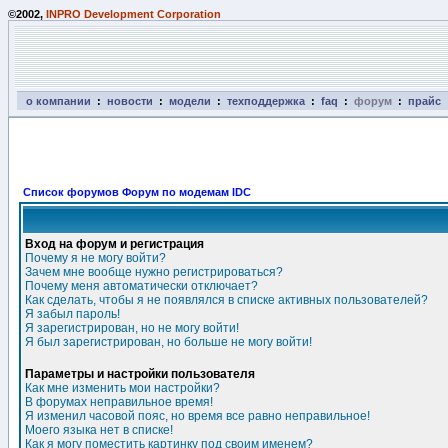
©2002,
INPRO Development Corporation
о компании
:
новости
:
модели
:
техподдержка
:
faq
:
форум
:
прайс
Список форумов Форум по модемам IDC
Вход на форум и регистрация
Почему я не могу войти?
Зачем мне вообще нужно регистрироваться?
Почему меня автоматически отключает?
Как сделать, чтобы я не появлялся в списке активных пользователей?
Я забыл пароль!
Я зарегистрирован, но не могу войти!
Я был зарегистрирован, но больше не могу войти!
Параметры и настройки пользователя
Как мне изменить мои настройки?
В форумах неправильное время!
Я изменил часовой пояс, но время все равно неправильное!
Моего языка нет в списке!
Как я могу поместить картинку под своим именем?