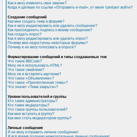
Как я могу изменить свое звание?
Когда я щёлкаю по ссылке «Отправить e-mail», от меня требуют войти?
Создание сообщений
Как мне создать тему в форуме?
Как я могу редактировать или удалить сообщение?
Как присоединить подпись к моему сообщению?
Как создать опрос?
Как я могу редактировать или удалить опрос?
Почему мне недоступны некоторые форумы?
Почему я не могу голосовать в опросе?
Форматирование сообщений и типы создаваемых тем
Что такое BBCode?
Могу ли я использовать HTML?
Что такое смайлики?
Могу ли я вставлять картинки?
Что такое «Объявление»?
Что такое «Прилепленная тема»?
Что значит «Тема закрыта»?
Уровни пользователей и группы
Кто такие администраторы?
Кто такие модераторы?
Что такое группы пользователей?
Как мне вступить в группу?
Как мне стать модератором группы?
Личные сообщения
Я не могу отправить личное сообщение!
Я всё время получаю нежелательные личные сообщения!