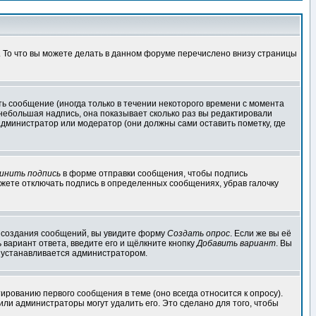
. То что вы можете делать в данном форуме перечислено внизу страницы
ь сообщение (иногда только в течении некоторого времени с момента
 небольшая надпись, она показывает сколько раз вы редактировали
администратор или модератор (они должны сами оставить пометку, где
инить подпись
в форме отправки сообщения, чтобы подпись
жете отключать подпись в определенных сообщениях, убрав галочку
ля создания сообщений, вы увидите форму
Создать опрос
. Если же вы её
ь вариант ответа, введите его и щёлкните кнопку
Добавить вариант
. Вы
о устанавливается администратором.
ированию первого сообщения в теме (оно всегда относится к опросу).
 или администраторы могут удалить его. Это сделано для того, чтобы