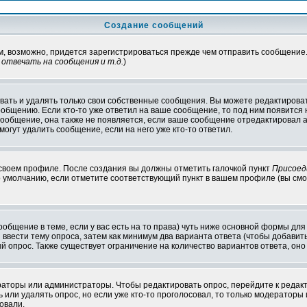
Создание сообщений
ам, возможно, придется зарегистрироваться прежде чем отправить сообщение
отвечать на сообщения и т.д.
)
ать и удалять только свои собственные сообщения. Вы можете редактироват
ообщению. Если кто-то уже ответил на ваше сообщение, то под ним появится
 сообщение, она также не появляется, если ваше сообщение отредактировал 
могут удалить сообщение, если на него уже кто-то ответил.
 своем профиле. После создания вы должны отметить галочкой пункт
Присоед
 умолчанию, если отметите соответствующий пункт в вашем профиле (вы смо
сообщение в теме, если у вас есть на то права) чуть ниже основной формы д
ы ввести тему опроса, затем как минимум два варианта ответа (чтобы добавит
й опрос. Также существует ограничение на количество вариантов ответа, он
ераторы или администраторы. Чтобы редактировать опрос, перейдите к редакт
ь или удалять опрос, но если уже кто-то проголосовал, то только модераторы
овали.