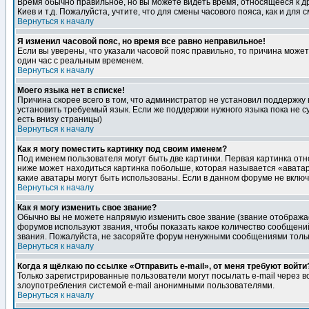
Время обычно правильное, но вы можете видеть время, относящееся к друг
Киев и т.д. Пожалуйста, учтите, что для смены часового пояса, как и д
Вернуться к началу
Я изменил часовой пояс, но время все равно неправильное!
Если вы уверены, что указали часовой пояс правильно, то причина може
один час с реальным временем.
Вернуться к началу
Моего языка нет в списке!
Причина скорее всего в том, что администратор не установил поддержку
установить требуемый язык. Если же поддержки нужного языка пока не 
есть внизу страницы)
Вернуться к началу
Как я могу поместить картинку под своим именем?
Под именем пользователя могут быть две картинки. Первая картинка отн
ниже может находиться картинка побольше, которая называется «аватара
какие аватары могут быть использованы. Если в данном форуме не вклю
Вернуться к началу
Как я могу изменить свое звание?
Обычно вы не можете напрямую изменить свое звание (звание отображае
форумов используют звания, чтобы показать какое количество сообще
звания. Пожалуйста, не засоряйте форум ненужными сообщениями только
Вернуться к началу
Когда я щёлкаю по ссылке «Отправить e-mail», от меня требуют войти
Только зарегистрированные пользователи могут посылать e-mail через 
злоупотребления системой e-mail анонимными пользователями.
Вернуться к началу