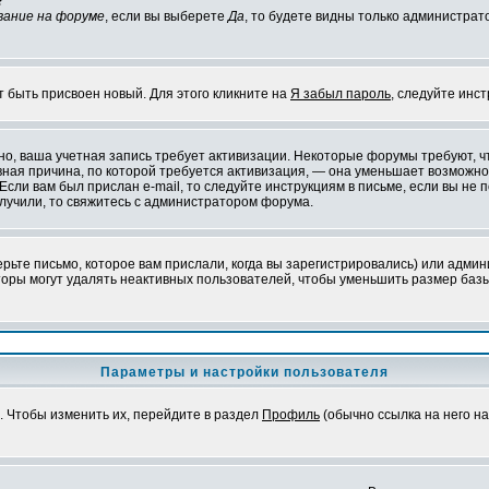
?
вание на форуме
, если вы выберете
Да
, то будете видны только администрат
т быть присвоен новый. Для этого кликните на
Я забыл пароль
, следуйте инс
ожно, ваша учетная запись требует активизации. Некоторые форумы требуют,
лавная причина, по которой требуется активизация, — она уменьшает возмож
Если вам был прислан e-mail, то следуйте инструкциям в письме, если вы не п
олучили, то свяжитесь с администратором форума.
ьте письмо, которое вам прислали, когда вы зарегистрировались) или админ
оры могут удалять неактивных пользователей, чтобы уменьшить размер базы
Параметры и настройки пользователя
. Чтобы изменить их, перейдите в раздел
Профиль
(обычно ссылка на него на