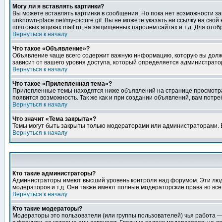
Могу ли я вставлять картинки?
Вы можете вставлять картинки в сообщения. Но пока нет возможности заг
unknown-place.net/my-picture.gif. Вы не можете указать ни ссылку на с
почтовых ящиках mail.ru, на защищённых паролем сайтах и т.д. Для ото
Вернуться к началу
Что такое «Объявление»?
Объявление чаще всего содержит важную информацию, которую вы должн
зависит от вашего уровня доступа, который определяется администрато
Вернуться к началу
Что такое «Прилепленная тема»?
Прилепленные темы находятся ниже объявлений на странице просмотра фо
появится возможность. Так же как и при создании объявлений, вам потр
Вернуться к началу
Что значит «Тема закрыта»?
Темы могут быть закрыты только модераторами или администраторами. В
Вернуться к началу
Кто такие администраторы?
Администраторы имеют высший уровень контроля над форумом. Эти люди
модераторов и т.д. Они также имеют полные модераторские права во все
Вернуться к началу
Кто такие модераторы?
Модераторы это пользователи (или группы пользователей) чья работа —