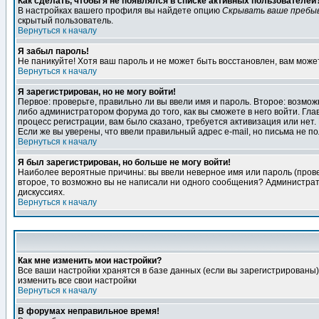
Как сделать, чтобы я не появлялся в списке активных пользователей
В настройках вашего профиля вы найдете опцию
Скрывать ваше пребы
скрытый пользователь.
Вернуться к началу
Я забыл пароль!
Не паникуйте! Хотя ваш пароль и не может быть восстановлен, вам може
Вернуться к началу
Я зарегистрирован, но не могу войти!
Первое: проверьте, правильно ли вы ввели имя и пароль. Второе: возм
либо администратором форума до того, как вы сможете в него войти. Г
процесс регистрации, вам было сказано, требуется активизация или нет. 
Если же вы уверены, что ввели правильный адрес e-mail, но письма не п
Вернуться к началу
Я был зарегистрирован, но больше не могу войти!
Наиболее вероятные причины: вы ввели неверное имя или пароль (провер
второе, то возможно вы не написали ни одного сообщения? Администрат
дискуссиях.
Вернуться к началу
Как мне изменить мои настройки?
Все ваши настройки хранятся в базе данных (если вы зарегистрированы)
изменить все свои настройки
Вернуться к началу
В форумах неправильное время!