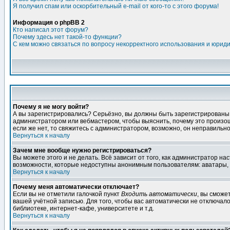
Я получил спам или оскорбительный e-mail от кого-то с этого форума!
Информация о phpBB 2
Кто написал этот форум?
Почему здесь нет такой-то функции?
С кем можно связаться по вопросу некорректного использования и юрид
Почему я не могу войти?
А вы зарегистрировались? Серьёзно, вы должны быть зарегистрированы дл
администратором или вебмастером, чтобы выяснить, почему это произошл
если же нет, то свяжитесь с администратором, возможно, он неправильн
Вернуться к началу
Зачем мне вообще нужно регистрироваться?
Вы можете этого и не делать. Всё зависит от того, как администратор 
возможности, которые недоступны анонимным пользователям: аватары, лич
Вернуться к началу
Почему меня автоматически отключает?
Если вы не отметили галочкой пункт
Входить автоматически
, вы сможе
вашей учётной записью. Для того, чтобы вас автоматически не отключал
библиотеке, интернет-кафе, университете и т.д.
Вернуться к началу