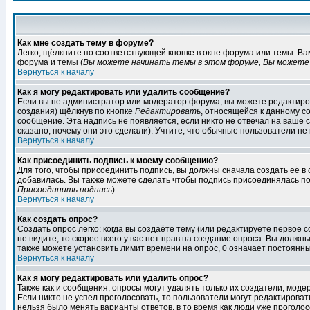
Как мне создать тему в форуме?
Легко, щёлкните по соответствующей кнопке в окне форума или темы. В
форума и темы (
Вы можете начинать темы в этом форуме, Вы можете 
Вернуться к началу
Как я могу редактировать или удалить сообщение?
Если вы не администратор или модератор форума, вы можете редактиров
создания) щёлкнув по кнопке
Редактировать
, относящейся к данному с
сообщение. Эта надпись не появляется, если никто не отвечал на ваше
сказано, почему они это сделали). Учтите, что обычные пользователи не 
Вернуться к началу
Как присоединить подпись к моему сообщению?
Для того, чтобы присоединить подпись, вы должны сначала создать её в
добавилась. Вы также можете сделать чтобы подпись присоединялась по
Присоединить подпись
)
Вернуться к началу
Как создать опрос?
Создать опрос легко: когда вы создаёте тему (или редактируете первое 
не видите, то скорее всего у вас нет прав на создание опроса. Вы должн
также можете установить лимит времени на опрос, 0 означает постоянны
Вернуться к началу
Как я могу редактировать или удалить опрос?
Также как и сообщения, опросы могут удалять только их создатели, мод
Если никто не успел проголосовать, то пользователи могут редактироват
нельзя было менять варианты ответов, в то время как люди уже проголос