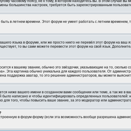
ому часовому поясу, не к тому, в котором находитесь вы. В этом случае вы м
ля смены большинства настроек, требуется быть зарегистрированным пользоват
т быть в летнем времени. Этот форум не умеет работать с летним временем, 
 вашего языка в форуме, или же просто никто не перевёл этот форум на ваш 
существует, то вы сами можете перевести этот форум на свой язык. Дополни
осится к вашему званию, обычно это звёздочки, указывающие на то, сколько 
». Эта картинка обычно уникальна для каждого пользователя. От администрат
чена поддержка аватар, то это решение администраторов, вы можете выяснит
тся ниже вашего имени в созданном вами сообщении или теме, а так же в ва
ний было написано и чтобы идентифицировать определенных пользователей:
 для того, чтобы повысить ваше звание, за это модератор или администрат
?
встроенную в форум форму (если эта возможность вообще разрешена админис