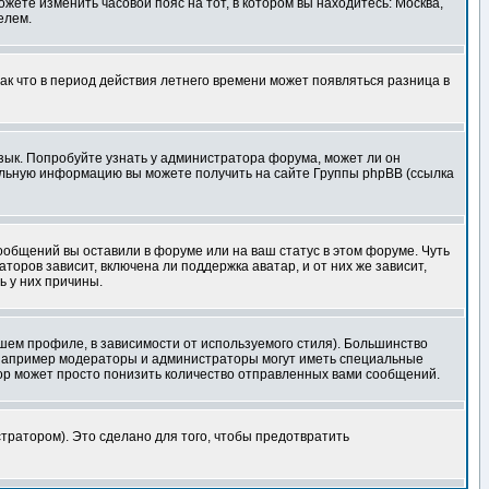
ожете изменить часовой пояс на тот, в котором вы находитесь: Москва,
елем.
так что в период действия летнего времени может появляться разница в
язык. Попробуйте узнать у администратора форума, может ли он
тельную информацию вы можете получить на сайте Группы phpBB (ссылка
сообщений вы оставили в форуме или на ваш статус в этом форуме. Чуть
оров зависит, включена ли поддержка аватар, и от них же зависит,
ь у них причины.
шем профиле, в зависимости от используемого стиля). Большинство
 например модераторы и администраторы могут иметь специальные
ор может просто понизить количество отправленных вами сообщений.
тратором). Это сделано для того, чтобы предотвратить