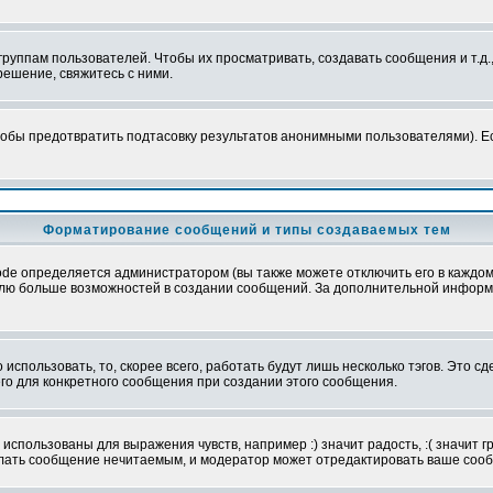
уппам пользователей. Чтобы их просматривать, создавать сообщения и т.д.
ешение, свяжитесь с ними.
обы предотвратить подтасовку результатов анонимными пользователями). Если
Форматирование сообщений и типы создаваемых тем
e определяется администратором (вы также можете отключить его в каждом 
ователю больше возможностей в создании сообщений. За дополнительной инфо
использовать, то, скорее всего, работать будут лишь несколько тэгов. Это с
его для конкретного сообщения при создании этого сообщения.
использованы для выражения чувств, например :) значит радость, :( значит 
делать сообщение нечитаемым, и модератор может отредактировать ваше сооб