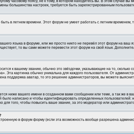
ому часовому поясу, не к тому, в котором находитесь вы. В этом случае вы м
ля смены большинства настроек, требуется быть зарегистрированным пользоват
т быть в летнем времени. Этот форум не умеет работать с летним временем, 
 вашего языка в форуме, или же просто никто не перевёл этот форум на ваш 
существует, то вы сами можете перевести этот форум на свой язык. Дополни
осится к вашему званию, обычно это звёздочки, указывающие на то, сколько 
». Эта картинка обычно уникальна для каждого пользователя. От администрат
чена поддержка аватар, то это решение администраторов, вы можете выяснит
тся ниже вашего имени в созданном вами сообщении или теме, а так же в ва
ний было написано и чтобы идентифицировать определенных пользователей:
 для того, чтобы повысить ваше звание, за это модератор или администрат
?
встроенную в форум форму (если эта возможность вообще разрешена админис