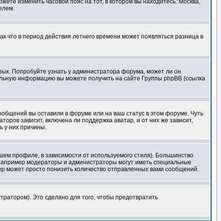
ожете изменить часовой пояс на тот, в котором вы находитесь: Москва,
елем.
так что в период действия летнего времени может появляться разница в
язык. Попробуйте узнать у администратора форума, может ли он
тельную информацию вы можете получить на сайте Группы phpBB (ссылка
сообщений вы оставили в форуме или на ваш статус в этом форуме. Чуть
оров зависит, включена ли поддержка аватар, и от них же зависит,
ь у них причины.
шем профиле, в зависимости от используемого стиля). Большинство
 например модераторы и администраторы могут иметь специальные
ор может просто понизить количество отправленных вами сообщений.
тратором). Это сделано для того, чтобы предотвратить