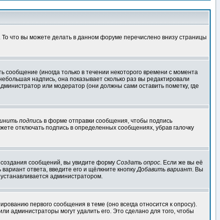
. То что вы можете делать в данном форуме перечислено внизу страницы
ь сообщение (иногда только в течении некоторого времени с момента
 небольшая надпись, она показывает сколько раз вы редактировали
администратор или модератор (они должны сами оставить пометку, где
инить подпись
в форме отправки сообщения, чтобы подпись
жете отключать подпись в определенных сообщениях, убрав галочку
ля создания сообщений, вы увидите форму
Создать опрос
. Если же вы её
ь вариант ответа, введите его и щёлкните кнопку
Добавить вариант
. Вы
о устанавливается администратором.
ированию первого сообщения в теме (оно всегда относится к опросу).
 или администраторы могут удалить его. Это сделано для того, чтобы