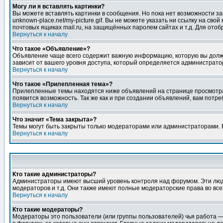
Могу ли я вставлять картинки?
Вы можете вставлять картинки в сообщения. Но пока нет возможности заг
unknown-place.net/my-picture.gif. Вы не можете указать ни ссылку на с
почтовых ящиках mail.ru, на защищённых паролем сайтах и т.д. Для ото
Вернуться к началу
Что такое «Объявление»?
Объявление чаще всего содержит важную информацию, которую вы должн
зависит от вашего уровня доступа, который определяется администрато
Вернуться к началу
Что такое «Прилепленная тема»?
Прилепленные темы находятся ниже объявлений на странице просмотра фо
появится возможность. Так же как и при создании объявлений, вам потр
Вернуться к началу
Что значит «Тема закрыта»?
Темы могут быть закрыты только модераторами или администраторами. В
Вернуться к началу
Кто такие администраторы?
Администраторы имеют высший уровень контроля над форумом. Эти люди
модераторов и т.д. Они также имеют полные модераторские права во все
Вернуться к началу
Кто такие модераторы?
Модераторы это пользователи (или группы пользователей) чья работа —