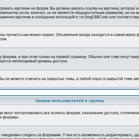
ружать картинки на форум. Вы должны указать ссылку на картинку, которая н
вой компьютер (если, конечно, он не является общедоступным сервером), ни на
бражения картинки в сообщении используйте тэг [img] BBCode или соответств
ы прочесть как можно скорее. Объявления всегда находится в самом верху 
ром.
рума, и при этом только на первой странице. Обычно они тоже несут какую-
ебуется необходимый уровень доступа.
ы не можете отвечать на закрытые темы, и любой опрос в закрытой теме ав
Уровни пользователей и группы
 могут контролировать все аспекты форума: назначение доступа, отключени
х форумах.
 ежедневно следить за форумами. У них есть возможность редактировать, уд