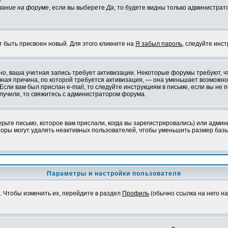
?
вание на форуме
, если вы выберете
Да
, то будете видны только администрат
т быть присвоен новый. Для этого кликните на
Я забыл пароль
, следуйте инс
ожно, ваша учетная запись требует активизации. Некоторые форумы требуют,
лавная причина, по которой требуется активизация, — она уменьшает возмож
Если вам был прислан e-mail, то следуйте инструкциям в письме, если вы не п
олучили, то свяжитесь с администратором форума.
ьте письмо, которое вам прислали, когда вы зарегистрировались) или админ
оры могут удалять неактивных пользователей, чтобы уменьшить размер базы
Параметры и настройки пользователя
. Чтобы изменить их, перейдите в раздел
Профиль
(обычно ссылка на него на