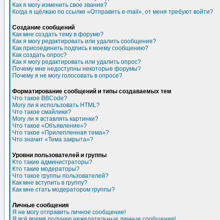
Как я могу изменить свое звание?
Когда я щёлкаю по ссылке «Отправить e-mail», от меня требуют войти?
Создание сообщений
Как мне создать тему в форуме?
Как я могу редактировать или удалить сообщение?
Как присоединить подпись к моему сообщению?
Как создать опрос?
Как я могу редактировать или удалить опрос?
Почему мне недоступны некоторые форумы?
Почему я не могу голосовать в опросе?
Форматирование сообщений и типы создаваемых тем
Что такое BBCode?
Могу ли я использовать HTML?
Что такое смайлики?
Могу ли я вставлять картинки?
Что такое «Объявление»?
Что такое «Прилепленная тема»?
Что значит «Тема закрыта»?
Уровни пользователей и группы
Кто такие администраторы?
Кто такие модераторы?
Что такое группы пользователей?
Как мне вступить в группу?
Как мне стать модератором группы?
Личные сообщения
Я не могу отправить личное сообщение!
Я всё время получаю нежелательные личные сообщения!