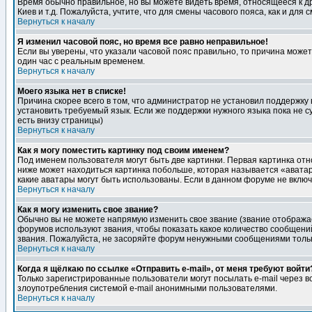
Время обычно правильное, но вы можете видеть время, относящееся к друг
Киев и т.д. Пожалуйста, учтите, что для смены часового пояса, как и д
Вернуться к началу
Я изменил часовой пояс, но время все равно неправильное!
Если вы уверены, что указали часовой пояс правильно, то причина може
один час с реальным временем.
Вернуться к началу
Моего языка нет в списке!
Причина скорее всего в том, что администратор не установил поддержку
установить требуемый язык. Если же поддержки нужного языка пока не 
есть внизу страницы)
Вернуться к началу
Как я могу поместить картинку под своим именем?
Под именем пользователя могут быть две картинки. Первая картинка отн
ниже может находиться картинка побольше, которая называется «аватара
какие аватары могут быть использованы. Если в данном форуме не вклю
Вернуться к началу
Как я могу изменить свое звание?
Обычно вы не можете напрямую изменить свое звание (звание отображае
форумов используют звания, чтобы показать какое количество сообще
звания. Пожалуйста, не засоряйте форум ненужными сообщениями только
Вернуться к началу
Когда я щёлкаю по ссылке «Отправить e-mail», от меня требуют войти
Только зарегистрированные пользователи могут посылать e-mail через 
злоупотребления системой e-mail анонимными пользователями.
Вернуться к началу