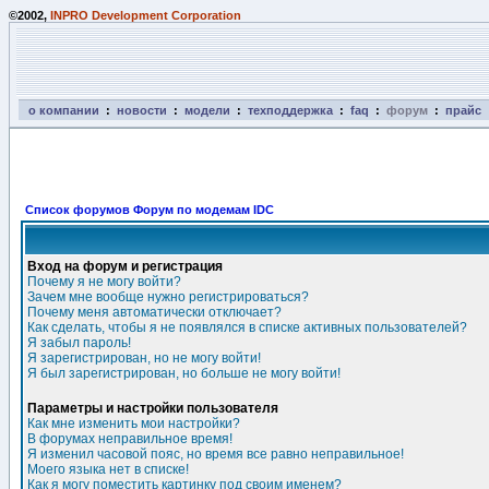
©2002,
INPRO Development Corporation
о компании
:
новости
:
модели
:
техподдержка
:
faq
:
форум
:
прайс
Список форумов Форум по модемам IDC
Вход на форум и регистрация
Почему я не могу войти?
Зачем мне вообще нужно регистрироваться?
Почему меня автоматически отключает?
Как сделать, чтобы я не появлялся в списке активных пользователей?
Я забыл пароль!
Я зарегистрирован, но не могу войти!
Я был зарегистрирован, но больше не могу войти!
Параметры и настройки пользователя
Как мне изменить мои настройки?
В форумах неправильное время!
Я изменил часовой пояс, но время все равно неправильное!
Моего языка нет в списке!
Как я могу поместить картинку под своим именем?