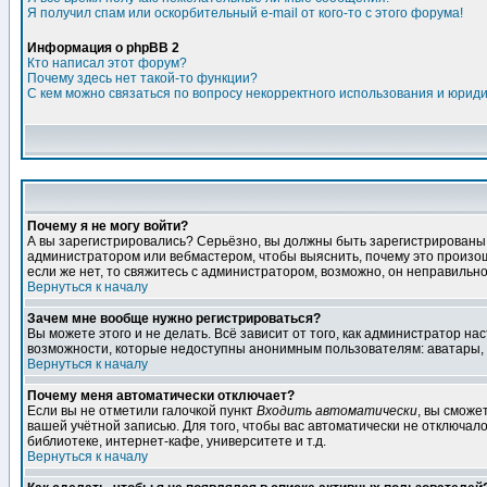
Я получил спам или оскорбительный e-mail от кого-то с этого форума!
Информация о phpBB 2
Кто написал этот форум?
Почему здесь нет такой-то функции?
С кем можно связаться по вопросу некорректного использования и юрид
Почему я не могу войти?
А вы зарегистрировались? Серьёзно, вы должны быть зарегистрированы дл
администратором или вебмастером, чтобы выяснить, почему это произошл
если же нет, то свяжитесь с администратором, возможно, он неправильн
Вернуться к началу
Зачем мне вообще нужно регистрироваться?
Вы можете этого и не делать. Всё зависит от того, как администратор 
возможности, которые недоступны анонимным пользователям: аватары, лич
Вернуться к началу
Почему меня автоматически отключает?
Если вы не отметили галочкой пункт
Входить автоматически
, вы сможе
вашей учётной записью. Для того, чтобы вас автоматически не отключал
библиотеке, интернет-кафе, университете и т.д.
Вернуться к началу