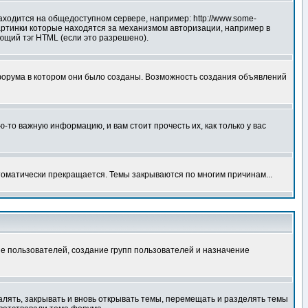
аходится на общедоступном сервере, например: http://www.some-
 картинки которые находятся за механизмом авторизации, например в
ующий тэг HTML (если это разрешено).
форума в котором они было созданы. Возможность создания объявлений
то важную информацию, и вам стоит прочесть их, как только у вас
томатически прекращается. Темы закрываются по многим причинам...
е пользователей, создание групп пользователей и назначение
алять, закрывать и вновь открывать темы, перемещать и разделять темы