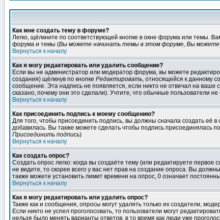
Как мне создать тему в форуме?
Легко, щёлкните по соответствующей кнопке в окне форума или темы. В
форума и темы (
Вы можете начинать темы в этом форуме, Вы можете 
Вернуться к началу
Как я могу редактировать или удалить сообщение?
Если вы не администратор или модератор форума, вы можете редактиров
создания) щёлкнув по кнопке
Редактировать
, относящейся к данному с
сообщение. Эта надпись не появляется, если никто не отвечал на ваше
сказано, почему они это сделали). Учтите, что обычные пользователи не 
Вернуться к началу
Как присоединить подпись к моему сообщению?
Для того, чтобы присоединить подпись, вы должны сначала создать её в
добавилась. Вы также можете сделать чтобы подпись присоединялась по
Присоединить подпись
)
Вернуться к началу
Как создать опрос?
Создать опрос легко: когда вы создаёте тему (или редактируете первое 
не видите, то скорее всего у вас нет прав на создание опроса. Вы должн
также можете установить лимит времени на опрос, 0 означает постоянны
Вернуться к началу
Как я могу редактировать или удалить опрос?
Также как и сообщения, опросы могут удалять только их создатели, мод
Если никто не успел проголосовать, то пользователи могут редактироват
нельзя было менять варианты ответов, в то время как люди уже проголос