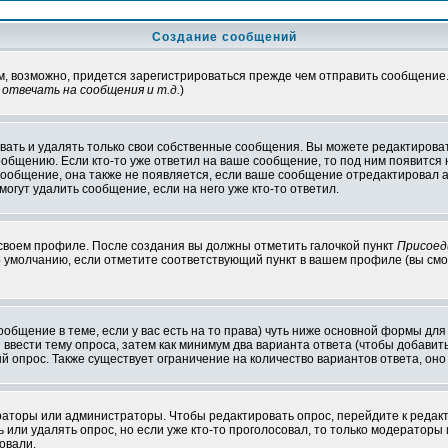
Создание сообщений
ам, возможно, придется зарегистрироваться прежде чем отправить сообщение
отвечать на сообщения и т.д.
)
ать и удалять только свои собственные сообщения. Вы можете редактироват
ообщению. Если кто-то уже ответил на ваше сообщение, то под ним появится
 сообщение, она также не появляется, если ваше сообщение отредактировал 
могут удалить сообщение, если на него уже кто-то ответил.
 своем профиле. После создания вы должны отметить галочкой пункт
Присоед
 умолчанию, если отметите соответствующий пункт в вашем профиле (вы смо
сообщение в теме, если у вас есть на то права) чуть ниже основной формы д
ы ввести тему опроса, затем как минимум два варианта ответа (чтобы добавит
й опрос. Также существует ограничение на количество вариантов ответа, он
ераторы или администраторы. Чтобы редактировать опрос, перейдите к редакт
ь или удалять опрос, но если уже кто-то проголосовал, то только модераторы
овали.