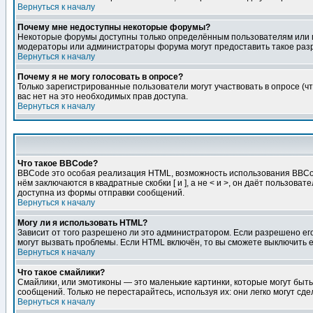
Вернуться к началу
Почему мне недоступны некоторые форумы?
Некоторые форумы доступны только определённым пользователям или гр
модераторы или администраторы форума могут предоставить такое разр
Вернуться к началу
Почему я не могу голосовать в опросе?
Только зарегистрированные пользователи могут участвовать в опросе (чт
вас нет на это необходимых прав доступа.
Вернуться к началу
Что такое BBCode?
BBCode это особая реализация HTML, возможность использования BBCod
нём заключаются в квадратные скобки [ и ], а не < и >, он даёт польз
доступна из формы отправки сообщений.
Вернуться к началу
Могу ли я использовать HTML?
Зависит от того разрешено ли это администратором. Если разрешено его 
могут вызвать проблемы. Если HTML включён, то вы сможете выключить 
Вернуться к началу
Что такое смайлики?
Смайлики, или эмотиконы — это маленькие картинки, которые могут быть 
сообщений. Только не перестарайтесь, используя их: они легко могут с
Вернуться к началу