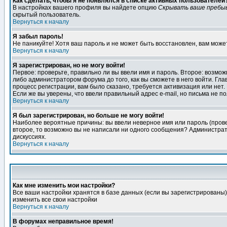
Как сделать, чтобы я не появлялся в списке активных пользователей
В настройках вашего профиля вы найдете опцию
Скрывать ваше пребы
скрытый пользователь.
Вернуться к началу
Я забыл пароль!
Не паникуйте! Хотя ваш пароль и не может быть восстановлен, вам може
Вернуться к началу
Я зарегистрирован, но не могу войти!
Первое: проверьте, правильно ли вы ввели имя и пароль. Второе: возм
либо администратором форума до того, как вы сможете в него войти. Г
процесс регистрации, вам было сказано, требуется активизация или нет. 
Если же вы уверены, что ввели правильный адрес e-mail, но письма не п
Вернуться к началу
Я был зарегистрирован, но больше не могу войти!
Наиболее вероятные причины: вы ввели неверное имя или пароль (провер
второе, то возможно вы не написали ни одного сообщения? Администрат
дискуссиях.
Вернуться к началу
Как мне изменить мои настройки?
Все ваши настройки хранятся в базе данных (если вы зарегистрированы)
изменить все свои настройки
Вернуться к началу
В форумах неправильное время!