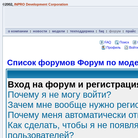
©2002,
INPRO Development Corporation
о компании
:
новости
:
модели
:
техподдержка
:
faq
:
форум
:
прайс
FAQ
Поиск
Профиль
Войти
Список форумов Форум по моде
Вход на форум и регистраци
Почему я не могу войти?
Зачем мне вообще нужно реги
Почему меня автоматически о
Как сделать, чтобы я не появл
пользователей?