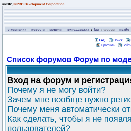
©2002,
INPRO Development Corporation
о компании
:
новости
:
модели
:
техподдержка
:
faq
:
форум
:
прайс
FAQ
Поиск
Профиль
Войти
Список форумов Форум по моде
Вход на форум и регистраци
Почему я не могу войти?
Зачем мне вообще нужно реги
Почему меня автоматически о
Как сделать, чтобы я не появл
пользователей?