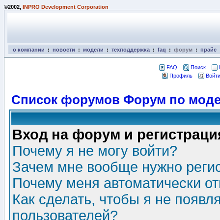
©2002,
INPRO Development Corporation
о компании
:
новости
:
модели
:
техподдержка
:
faq
:
форум
:
прайс
FAQ
Поиск
Профиль
Войти
Список форумов Форум по моде
Вход на форум и регистраци
Почему я не могу войти?
Зачем мне вообще нужно реги
Почему меня автоматически о
Как сделать, чтобы я не появл
пользователей?