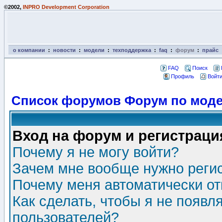
©2002,
INPRO Development Corporation
о компании
:
новости
:
модели
:
техподдержка
:
faq
:
форум
:
прайс
FAQ
Поиск
Профиль
Войти
Список форумов Форум по моде
Вход на форум и регистраци
Почему я не могу войти?
Зачем мне вообще нужно реги
Почему меня автоматически о
Как сделать, чтобы я не появл
пользователей?