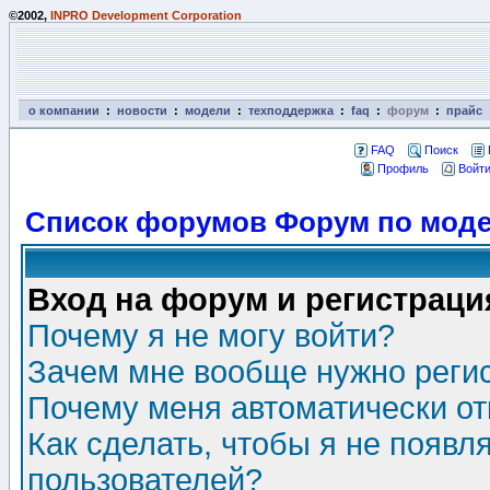
©2002,
INPRO Development Corporation
о компании
:
новости
:
модели
:
техподдержка
:
faq
:
форум
:
прайс
FAQ
Поиск
Профиль
Войти
Список форумов Форум по моде
Вход на форум и регистраци
Почему я не могу войти?
Зачем мне вообще нужно реги
Почему меня автоматически о
Как сделать, чтобы я не появл
пользователей?