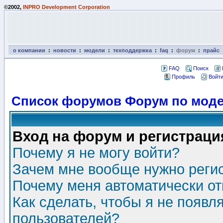
©2002,
INPRO Development Corporation
о компании
:
новости
:
модели
:
техподдержка
:
faq
:
форум
:
прайс
FAQ
Поиск
Профиль
Войти
Список форумов Форум по моде
Вход на форум и регистраци
Почему я не могу войти?
Зачем мне вообще нужно реги
Почему меня автоматически о
Как сделать, чтобы я не появл
пользователей?