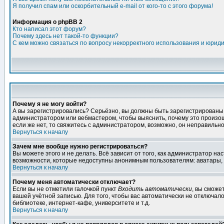
Я получил спам или оскорбительный e-mail от кого-то с этого форума!
Информация о phpBB 2
Кто написал этот форум?
Почему здесь нет такой-то функции?
С кем можно связаться по вопросу некорректного использования и юрид
Почему я не могу войти?
А вы зарегистрировались? Серьёзно, вы должны быть зарегистрированы дл
администратором или вебмастером, чтобы выяснить, почему это произошл
если же нет, то свяжитесь с администратором, возможно, он неправильн
Вернуться к началу
Зачем мне вообще нужно регистрироваться?
Вы можете этого и не делать. Всё зависит от того, как администратор 
возможности, которые недоступны анонимным пользователям: аватары, лич
Вернуться к началу
Почему меня автоматически отключает?
Если вы не отметили галочкой пункт
Входить автоматически
, вы сможе
вашей учётной записью. Для того, чтобы вас автоматически не отключал
библиотеке, интернет-кафе, университете и т.д.
Вернуться к началу