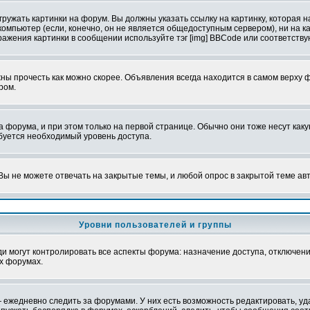
ружать картинки на форум. Вы должны указать ссылку на картинку, которая н
вой компьютер (если, конечно, он не является общедоступным сервером), ни на
бражения картинки в сообщении используйте тэг [img] BBCode или соответств
ы прочесть как можно скорее. Объявления всегда находится в самом верху 
ром.
рума, и при этом только на первой странице. Обычно они тоже несут какую-
ебуется необходимый уровень доступа.
ы не можете отвечать на закрытые темы, и любой опрос в закрытой теме ав
Уровни пользователей и группы
 могут контролировать все аспекты форума: назначение доступа, отключени
х форумах.
 ежедневно следить за форумами. У них есть возможность редактировать, уд