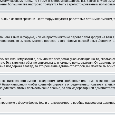
ому часовому поясу, не к тому, в котором находитесь вы. В этом случае вы м
ля смены большинства настроек, требуется быть зарегистрированным пользоват
т быть в летнем времени. Этот форум не умеет работать с летним временем, 
 вашего языка в форуме, или же просто никто не перевёл этот форум на ваш 
существует, то вы сами можете перевести этот форум на свой язык. Дополни
осится к вашему званию, обычно это звёздочки, указывающие на то, сколько 
». Эта картинка обычно уникальна для каждого пользователя. От администрат
чена поддержка аватар, то это решение администраторов, вы можете выяснит
тся ниже вашего имени в созданном вами сообщении или теме, а так же в ва
ний было написано и чтобы идентифицировать определенных пользователей:
 для того, чтобы повысить ваше звание, за это модератор или администрат
?
встроенную в форум форму (если эта возможность вообще разрешена админис