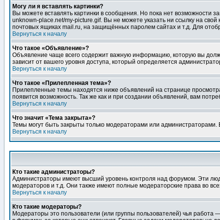
Могу ли я вставлять картинки?
Вы можете вставлять картинки в сообщения. Но пока нет возможности заг
unknown-place.net/my-picture.gif. Вы не можете указать ни ссылку на с
почтовых ящиках mail.ru, на защищённых паролем сайтах и т.д. Для ото
Вернуться к началу
Что такое «Объявление»?
Объявление чаще всего содержит важную информацию, которую вы должн
зависит от вашего уровня доступа, который определяется администрато
Вернуться к началу
Что такое «Прилепленная тема»?
Прилепленные темы находятся ниже объявлений на странице просмотра фо
появится возможность. Так же как и при создании объявлений, вам потр
Вернуться к началу
Что значит «Тема закрыта»?
Темы могут быть закрыты только модераторами или администраторами. В
Вернуться к началу
Кто такие администраторы?
Администраторы имеют высший уровень контроля над форумом. Эти люди
модераторов и т.д. Они также имеют полные модераторские права во все
Вернуться к началу
Кто такие модераторы?
Модераторы это пользователи (или группы пользователей) чья работа —