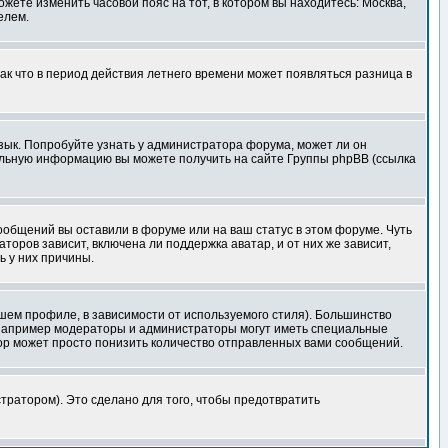
ожете изменить часовой пояс на тот, в котором вы находитесь: Москва,
елем.
так что в период действия летнего времени может появляться разница в
язык. Попробуйте узнать у администратора форума, может ли он
тельную информацию вы можете получить на сайте Группы phpBB (ссылка
сообщений вы оставили в форуме или на ваш статус в этом форуме. Чуть
оров зависит, включена ли поддержка аватар, и от них же зависит,
ь у них причины.
шем профиле, в зависимости от используемого стиля). Большинство
 например модераторы и администраторы могут иметь специальные
ор может просто понизить количество отправленных вами сообщений.
тратором). Это сделано для того, чтобы предотвратить