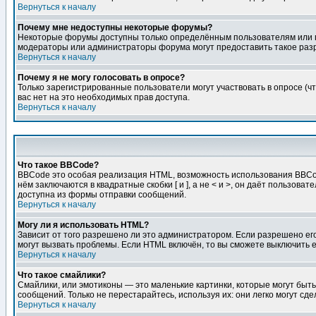
Вернуться к началу
Почему мне недоступны некоторые форумы?
Некоторые форумы доступны только определённым пользователям или гр
модераторы или администраторы форума могут предоставить такое разр
Вернуться к началу
Почему я не могу голосовать в опросе?
Только зарегистрированные пользователи могут участвовать в опросе (чт
вас нет на это необходимых прав доступа.
Вернуться к началу
Что такое BBCode?
BBCode это особая реализация HTML, возможность использования BBCod
нём заключаются в квадратные скобки [ и ], а не < и >, он даёт польз
доступна из формы отправки сообщений.
Вернуться к началу
Могу ли я использовать HTML?
Зависит от того разрешено ли это администратором. Если разрешено его 
могут вызвать проблемы. Если HTML включён, то вы сможете выключить 
Вернуться к началу
Что такое смайлики?
Смайлики, или эмотиконы — это маленькие картинки, которые могут быть 
сообщений. Только не перестарайтесь, используя их: они легко могут с
Вернуться к началу