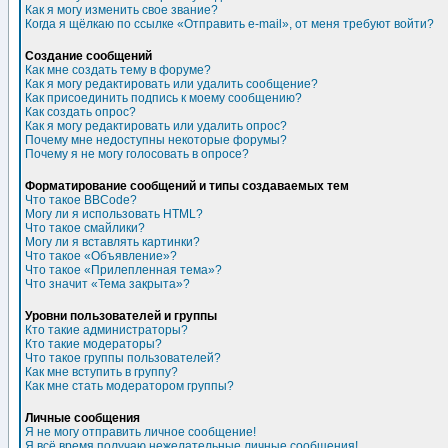
Как я могу изменить свое звание?
Когда я щёлкаю по ссылке «Отправить e-mail», от меня требуют войти?
Создание сообщений
Как мне создать тему в форуме?
Как я могу редактировать или удалить сообщение?
Как присоединить подпись к моему сообщению?
Как создать опрос?
Как я могу редактировать или удалить опрос?
Почему мне недоступны некоторые форумы?
Почему я не могу голосовать в опросе?
Форматирование сообщений и типы создаваемых тем
Что такое BBCode?
Могу ли я использовать HTML?
Что такое смайлики?
Могу ли я вставлять картинки?
Что такое «Объявление»?
Что такое «Прилепленная тема»?
Что значит «Тема закрыта»?
Уровни пользователей и группы
Кто такие администраторы?
Кто такие модераторы?
Что такое группы пользователей?
Как мне вступить в группу?
Как мне стать модератором группы?
Личные сообщения
Я не могу отправить личное сообщение!
Я всё время получаю нежелательные личные сообщения!