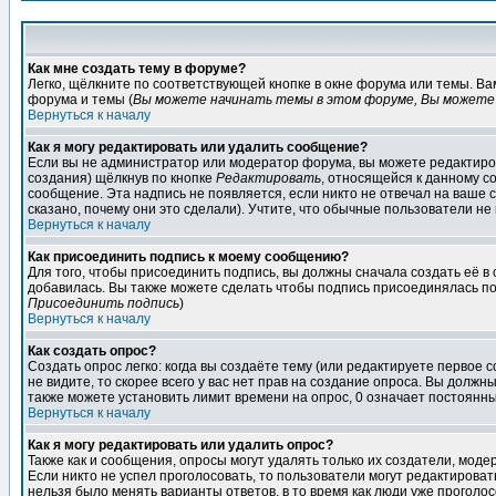
Как мне создать тему в форуме?
Легко, щёлкните по соответствующей кнопке в окне форума или темы. В
форума и темы (
Вы можете начинать темы в этом форуме, Вы можете 
Вернуться к началу
Как я могу редактировать или удалить сообщение?
Если вы не администратор или модератор форума, вы можете редактиров
создания) щёлкнув по кнопке
Редактировать
, относящейся к данному с
сообщение. Эта надпись не появляется, если никто не отвечал на ваше
сказано, почему они это сделали). Учтите, что обычные пользователи не 
Вернуться к началу
Как присоединить подпись к моему сообщению?
Для того, чтобы присоединить подпись, вы должны сначала создать её в
добавилась. Вы также можете сделать чтобы подпись присоединялась по
Присоединить подпись
)
Вернуться к началу
Как создать опрос?
Создать опрос легко: когда вы создаёте тему (или редактируете первое 
не видите, то скорее всего у вас нет прав на создание опроса. Вы должн
также можете установить лимит времени на опрос, 0 означает постоянны
Вернуться к началу
Как я могу редактировать или удалить опрос?
Также как и сообщения, опросы могут удалять только их создатели, мод
Если никто не успел проголосовать, то пользователи могут редактироват
нельзя было менять варианты ответов, в то время как люди уже проголос