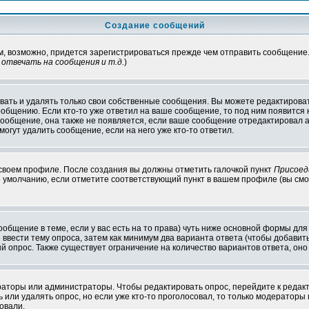
Создание сообщений
ам, возможно, придется зарегистрироваться прежде чем отправить сообщение
отвечать на сообщения и т.д.
)
ать и удалять только свои собственные сообщения. Вы можете редактироват
ообщению. Если кто-то уже ответил на ваше сообщение, то под ним появится
 сообщение, она также не появляется, если ваше сообщение отредактировал 
могут удалить сообщение, если на него уже кто-то ответил.
 своем профиле. После создания вы должны отметить галочкой пункт
Присоед
 умолчанию, если отметите соответствующий пункт в вашем профиле (вы смо
сообщение в теме, если у вас есть на то права) чуть ниже основной формы д
ы ввести тему опроса, затем как минимум два варианта ответа (чтобы добавит
й опрос. Также существует ограничение на количество вариантов ответа, он
ераторы или администраторы. Чтобы редактировать опрос, перейдите к редакт
ь или удалять опрос, но если уже кто-то проголосовал, то только модераторы
овали.