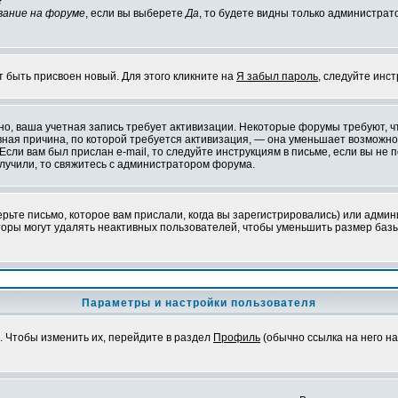
?
вание на форуме
, если вы выберете
Да
, то будете видны только администрат
т быть присвоен новый. Для этого кликните на
Я забыл пароль
, следуйте инс
ожно, ваша учетная запись требует активизации. Некоторые форумы требуют,
лавная причина, по которой требуется активизация, — она уменьшает возмож
Если вам был прислан e-mail, то следуйте инструкциям в письме, если вы не п
олучили, то свяжитесь с администратором форума.
ьте письмо, которое вам прислали, когда вы зарегистрировались) или админ
оры могут удалять неактивных пользователей, чтобы уменьшить размер базы
Параметры и настройки пользователя
. Чтобы изменить их, перейдите в раздел
Профиль
(обычно ссылка на него на