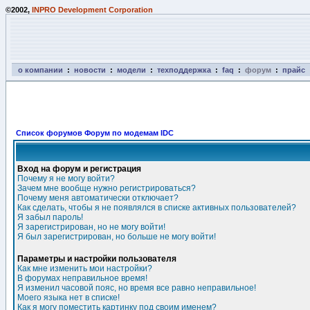
©2002,
INPRO Development Corporation
о компании
:
новости
:
модели
:
техподдержка
:
faq
:
форум
:
прайс
Список форумов Форум по модемам IDC
Вход на форум и регистрация
Почему я не могу войти?
Зачем мне вообще нужно регистрироваться?
Почему меня автоматически отключает?
Как сделать, чтобы я не появлялся в списке активных пользователей?
Я забыл пароль!
Я зарегистрирован, но не могу войти!
Я был зарегистрирован, но больше не могу войти!
Параметры и настройки пользователя
Как мне изменить мои настройки?
В форумах неправильное время!
Я изменил часовой пояс, но время все равно неправильное!
Моего языка нет в списке!
Как я могу поместить картинку под своим именем?