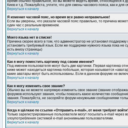
Время обычно правильное, но вы можете видеть время, относящееся к друг
Киев и т.д. Пожалуйста, учтите, что для смены часового пояса, как и д
Вернуться к началу
Я изменил часовой пояс, но время все равно неправильное!
Если вы уверены, что указали часовой пояс правильно, то причина може
один час с реальным временем.
Вернуться к началу
Моего языка нет в списке!
Причина скорее всего в том, что администратор не установил поддержку
установить требуемый язык. Если же поддержки нужного языка пока не 
есть внизу страницы)
Вернуться к началу
Как я могу поместить картинку под своим именем?
Под именем пользователя могут быть две картинки. Первая картинка отн
ниже может находиться картинка побольше, которая называется «аватара
какие аватары могут быть использованы. Если в данном форуме не вклю
Вернуться к началу
Как я могу изменить свое звание?
Обычно вы не можете напрямую изменить свое звание (звание отображае
форумов используют звания, чтобы показать какое количество сообще
звания. Пожалуйста, не засоряйте форум ненужными сообщениями только
Вернуться к началу
Когда я щёлкаю по ссылке «Отправить e-mail», от меня требуют войти
Только зарегистрированные пользователи могут посылать e-mail через 
злоупотребления системой e-mail анонимными пользователями.
Вернуться к началу