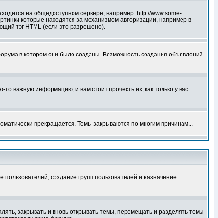
аходится на общедоступном сервере, например: http://www.some-
 картинки которые находятся за механизмом авторизации, например в
ующий тэг HTML (если это разрешено).
форума в котором они было созданы. Возможность создания объявлений
то важную информацию, и вам стоит прочесть их, как только у вас
томатически прекращается. Темы закрываются по многим причинам...
е пользователей, создание групп пользователей и назначение
алять, закрывать и вновь открывать темы, перемещать и разделять темы