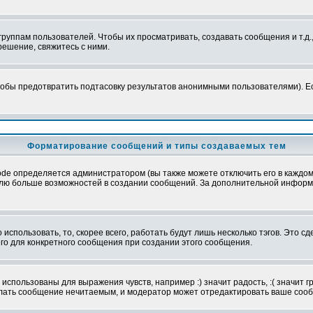
уппам пользователей. Чтобы их просматривать, создавать сообщения и т.д.
ешение, свяжитесь с ними.
обы предотвратить подтасовку результатов анонимными пользователями). Если
Форматирование сообщений и типы создаваемых тем
e определяется администратором (вы также можете отключить его в каждом 
ователю больше возможностей в создании сообщений. За дополнительной инфо
использовать, то, скорее всего, работать будут лишь несколько тэгов. Это с
его для конкретного сообщения при создании этого сообщения.
использованы для выражения чувств, например :) значит радость, :( значит 
делать сообщение нечитаемым, и модератор может отредактировать ваше сооб