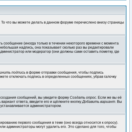
. То что вы можете делать в данном форуме перечислено внизу страницы
ь сообщение (иногда только в течении некоторого времени с момента
 небольшая надпись, она показывает сколько раз вы редактировали
администратор или модератор (они должны сами оставить пометку, где
инить подпись
в форме отправки сообщения, чтобы подпись
жете отключать подпись в определенных сообщениях, убрав галочку
ля создания сообщений, вы увидите форму
Создать опрос
. Если же вы её
ь вариант ответа, введите его и щёлкните кнопку
Добавить вариант
. Вы
о устанавливается администратором.
ированию первого сообщения в теме (оно всегда относится к опросу).
 или администраторы могут удалить его. Это сделано для того, чтобы