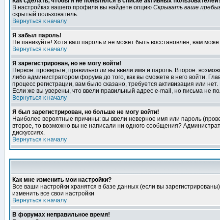
Как сделать, чтобы я не появлялся в списке активных пользователей
В настройках вашего профиля вы найдете опцию
Скрывать ваше пребы
скрытый пользователь.
Вернуться к началу
Я забыл пароль!
Не паникуйте! Хотя ваш пароль и не может быть восстановлен, вам може
Вернуться к началу
Я зарегистрирован, но не могу войти!
Первое: проверьте, правильно ли вы ввели имя и пароль. Второе: возм
либо администратором форума до того, как вы сможете в него войти. Г
процесс регистрации, вам было сказано, требуется активизация или нет. 
Если же вы уверены, что ввели правильный адрес e-mail, но письма не п
Вернуться к началу
Я был зарегистрирован, но больше не могу войти!
Наиболее вероятные причины: вы ввели неверное имя или пароль (провер
второе, то возможно вы не написали ни одного сообщения? Администрат
дискуссиях.
Вернуться к началу
Как мне изменить мои настройки?
Все ваши настройки хранятся в базе данных (если вы зарегистрированы)
изменить все свои настройки
Вернуться к началу
В форумах неправильное время!