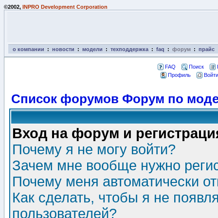
©2002,
INPRO Development Corporation
о компании
:
новости
:
модели
:
техподдержка
:
faq
:
форум
:
прайс
FAQ
Поиск
Профиль
Войти
Список форумов Форум по моде
Вход на форум и регистраци
Почему я не могу войти?
Зачем мне вообще нужно реги
Почему меня автоматически о
Как сделать, чтобы я не появл
пользователей?