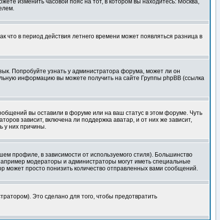
ожете изменить часовой пояс на тот, в котором вы находитесь: Москва,
елем.
так что в период действия летнего времени может появляться разница в
язык. Попробуйте узнать у администратора форума, может ли он
тельную информацию вы можете получить на сайте Группы phpBB (ссылка
сообщений вы оставили в форуме или на ваш статус в этом форуме. Чуть
оров зависит, включена ли поддержка аватар, и от них же зависит,
ь у них причины.
шем профиле, в зависимости от используемого стиля). Большинство
 например модераторы и администраторы могут иметь специальные
ор может просто понизить количество отправленных вами сообщений.
тратором). Это сделано для того, чтобы предотвратить