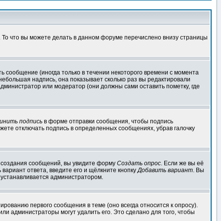
. То что вы можете делать в данном форуме перечислено внизу страницы
ь сообщение (иногда только в течении некоторого времени с момента
 небольшая надпись, она показывает сколько раз вы редактировали
администратор или модератор (они должны сами оставить пометку, где
инить подпись
в форме отправки сообщения, чтобы подпись
жете отключать подпись в определенных сообщениях, убрав галочку
ля создания сообщений, вы увидите форму
Создать опрос
. Если же вы её
ь вариант ответа, введите его и щёлкните кнопку
Добавить вариант
. Вы
о устанавливается администратором.
ированию первого сообщения в теме (оно всегда относится к опросу).
 или администраторы могут удалить его. Это сделано для того, чтобы