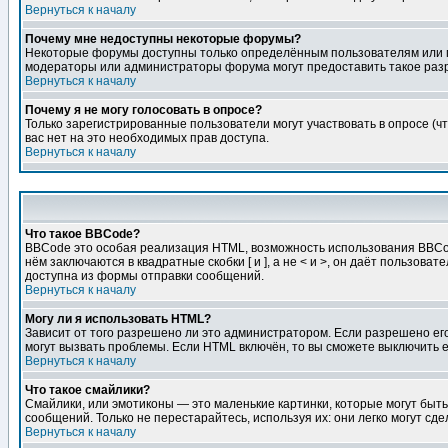
Вернуться к началу
Почему мне недоступны некоторые форумы?
Некоторые форумы доступны только определённым пользователям или гр
модераторы или администраторы форума могут предоставить такое разр
Вернуться к началу
Почему я не могу голосовать в опросе?
Только зарегистрированные пользователи могут участвовать в опросе (чт
вас нет на это необходимых прав доступа.
Вернуться к началу
Что такое BBCode?
BBCode это особая реализация HTML, возможность использования BBCod
нём заключаются в квадратные скобки [ и ], а не < и >, он даёт польз
доступна из формы отправки сообщений.
Вернуться к началу
Могу ли я использовать HTML?
Зависит от того разрешено ли это администратором. Если разрешено его 
могут вызвать проблемы. Если HTML включён, то вы сможете выключить 
Вернуться к началу
Что такое смайлики?
Смайлики, или эмотиконы — это маленькие картинки, которые могут быть 
сообщений. Только не перестарайтесь, используя их: они легко могут с
Вернуться к началу