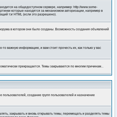
аходится на общедоступном сервере, например: http://www.some-
 картинки которые находятся за механизмом авторизации, например в
ующий тэг HTML (если это разрешено).
форума в котором они было созданы. Возможность создания объявлений
то важную информацию, и вам стоит прочесть их, как только у вас
томатически прекращается. Темы закрываются по многим причинам...
е пользователей, создание групп пользователей и назначение
алять, закрывать и вновь открывать темы, перемещать и разделять темы