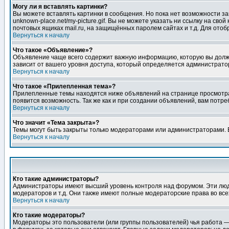
Могу ли я вставлять картинки?
Вы можете вставлять картинки в сообщения. Но пока нет возможности заг
unknown-place.net/my-picture.gif. Вы не можете указать ни ссылку на с
почтовых ящиках mail.ru, на защищённых паролем сайтах и т.д. Для ото
Вернуться к началу
Что такое «Объявление»?
Объявление чаще всего содержит важную информацию, которую вы должн
зависит от вашего уровня доступа, который определяется администрато
Вернуться к началу
Что такое «Прилепленная тема»?
Прилепленные темы находятся ниже объявлений на странице просмотра фо
появится возможность. Так же как и при создании объявлений, вам потр
Вернуться к началу
Что значит «Тема закрыта»?
Темы могут быть закрыты только модераторами или администраторами. В
Вернуться к началу
Кто такие администраторы?
Администраторы имеют высший уровень контроля над форумом. Эти люди
модераторов и т.д. Они также имеют полные модераторские права во все
Вернуться к началу
Кто такие модераторы?
Модераторы это пользователи (или группы пользователей) чья работа —