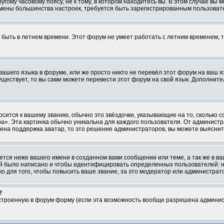
ому часовому поясу, не к тому, в котором находитесь вы. В этом случае вы м
ля смены большинства настроек, требуется быть зарегистрированным пользоват
т быть в летнем времени. Этот форум не умеет работать с летним временем, 
 вашего языка в форуме, или же просто никто не перевёл этот форум на ваш 
существует, то вы сами можете перевести этот форум на свой язык. Дополни
осится к вашему званию, обычно это звёздочки, указывающие на то, сколько 
». Эта картинка обычно уникальна для каждого пользователя. От администрат
чена поддержка аватар, то это решение администраторов, вы можете выяснит
тся ниже вашего имени в созданном вами сообщении или теме, а так же в ва
ний было написано и чтобы идентифицировать определенных пользователей:
 для того, чтобы повысить ваше звание, за это модератор или администрат
?
встроенную в форум форму (если эта возможность вообще разрешена админис