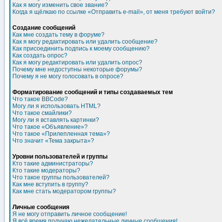
Как я могу изменить свое звание?
Когда я щёлкаю по ссылке «Отправить e-mail», от меня требуют войти?
Создание сообщений
Как мне создать тему в форуме?
Как я могу редактировать или удалить сообщение?
Как присоединить подпись к моему сообщению?
Как создать опрос?
Как я могу редактировать или удалить опрос?
Почему мне недоступны некоторые форумы?
Почему я не могу голосовать в опросе?
Форматирование сообщений и типы создаваемых тем
Что такое BBCode?
Могу ли я использовать HTML?
Что такое смайлики?
Могу ли я вставлять картинки?
Что такое «Объявление»?
Что такое «Прилепленная тема»?
Что значит «Тема закрыта»?
Уровни пользователей и группы
Кто такие администраторы?
Кто такие модераторы?
Что такое группы пользователей?
Как мне вступить в группу?
Как мне стать модератором группы?
Личные сообщения
Я не могу отправить личное сообщение!
Я всё время получаю нежелательные личные сообщения!