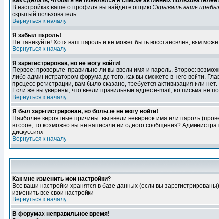
Как сделать, чтобы я не появлялся в списке активных пользователей
В настройках вашего профиля вы найдете опцию
Скрывать ваше пребы
скрытый пользователь.
Вернуться к началу
Я забыл пароль!
Не паникуйте! Хотя ваш пароль и не может быть восстановлен, вам може
Вернуться к началу
Я зарегистрирован, но не могу войти!
Первое: проверьте, правильно ли вы ввели имя и пароль. Второе: возм
либо администратором форума до того, как вы сможете в него войти. Г
процесс регистрации, вам было сказано, требуется активизация или нет. 
Если же вы уверены, что ввели правильный адрес e-mail, но письма не п
Вернуться к началу
Я был зарегистрирован, но больше не могу войти!
Наиболее вероятные причины: вы ввели неверное имя или пароль (провер
второе, то возможно вы не написали ни одного сообщения? Администрат
дискуссиях.
Вернуться к началу
Как мне изменить мои настройки?
Все ваши настройки хранятся в базе данных (если вы зарегистрированы)
изменить все свои настройки
Вернуться к началу
В форумах неправильное время!