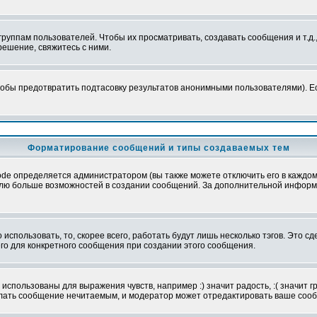
уппам пользователей. Чтобы их просматривать, создавать сообщения и т.д.
ешение, свяжитесь с ними.
обы предотвратить подтасовку результатов анонимными пользователями). Если
Форматирование сообщений и типы создаваемых тем
e определяется администратором (вы также можете отключить его в каждом 
ователю больше возможностей в создании сообщений. За дополнительной инфо
использовать, то, скорее всего, работать будут лишь несколько тэгов. Это с
его для конкретного сообщения при создании этого сообщения.
использованы для выражения чувств, например :) значит радость, :( значит 
делать сообщение нечитаемым, и модератор может отредактировать ваше сооб