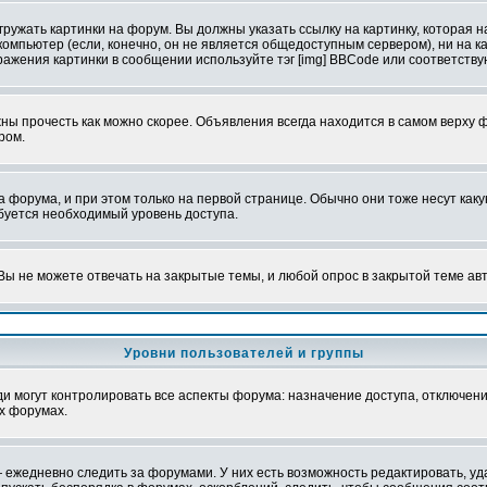
ружать картинки на форум. Вы должны указать ссылку на картинку, которая н
вой компьютер (если, конечно, он не является общедоступным сервером), ни на
бражения картинки в сообщении используйте тэг [img] BBCode или соответств
ы прочесть как можно скорее. Объявления всегда находится в самом верху 
ром.
рума, и при этом только на первой странице. Обычно они тоже несут какую-
ебуется необходимый уровень доступа.
ы не можете отвечать на закрытые темы, и любой опрос в закрытой теме ав
Уровни пользователей и группы
 могут контролировать все аспекты форума: назначение доступа, отключени
х форумах.
 ежедневно следить за форумами. У них есть возможность редактировать, уд