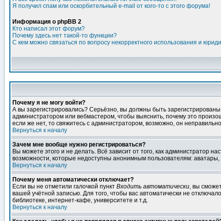
Я получил спам или оскорбительный e-mail от кого-то с этого форума!
Информация о phpBB 2
Кто написал этот форум?
Почему здесь нет такой-то функции?
С кем можно связаться по вопросу некорректного использования и юрид
Почему я не могу войти?
А вы зарегистрировались? Серьёзно, вы должны быть зарегистрированы дл
администратором или вебмастером, чтобы выяснить, почему это произошл
если же нет, то свяжитесь с администратором, возможно, он неправильн
Вернуться к началу
Зачем мне вообще нужно регистрироваться?
Вы можете этого и не делать. Всё зависит от того, как администратор 
возможности, которые недоступны анонимным пользователям: аватары, лич
Вернуться к началу
Почему меня автоматически отключает?
Если вы не отметили галочкой пункт
Входить автоматически
, вы сможе
вашей учётной записью. Для того, чтобы вас автоматически не отключал
библиотеке, интернет-кафе, университете и т.д.
Вернуться к началу