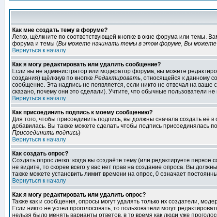
Как мне создать тему в форуме?
Легко, щёлкните по соответствующей кнопке в окне форума или темы. В
форума и темы (
Вы можете начинать темы в этом форуме, Вы можете 
Вернуться к началу
Как я могу редактировать или удалить сообщение?
Если вы не администратор или модератор форума, вы можете редактиров
создания) щёлкнув по кнопке
Редактировать
, относящейся к данному с
сообщение. Эта надпись не появляется, если никто не отвечал на ваше
сказано, почему они это сделали). Учтите, что обычные пользователи не 
Вернуться к началу
Как присоединить подпись к моему сообщению?
Для того, чтобы присоединить подпись, вы должны сначала создать её в
добавилась. Вы также можете сделать чтобы подпись присоединялась по
Присоединить подпись
)
Вернуться к началу
Как создать опрос?
Создать опрос легко: когда вы создаёте тему (или редактируете первое 
не видите, то скорее всего у вас нет прав на создание опроса. Вы должн
также можете установить лимит времени на опрос, 0 означает постоянны
Вернуться к началу
Как я могу редактировать или удалить опрос?
Также как и сообщения, опросы могут удалять только их создатели, мод
Если никто не успел проголосовать, то пользователи могут редактироват
нельзя было менять варианты ответов, в то время как люди уже проголос