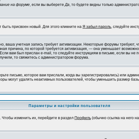
?
вание на форуме
, если вы выберете
Да
, то будете видны только администрат
т быть присвоен новый. Для этого кликните на
Я забыл пароль
, следуйте инс
ожно, ваша учетная запись требует активизации. Некоторые форумы требуют,
лавная причина, по которой требуется активизация, — она уменьшает возмож
Если вам был прислан e-mail, то следуйте инструкциям в письме, если вы не п
олучили, то свяжитесь с администратором форума.
ьте письмо, которое вам прислали, когда вы зарегистрировались) или админ
оры могут удалять неактивных пользователей, чтобы уменьшить размер базы
Параметры и настройки пользователя
. Чтобы изменить их, перейдите в раздел
Профиль
(обычно ссылка на него на