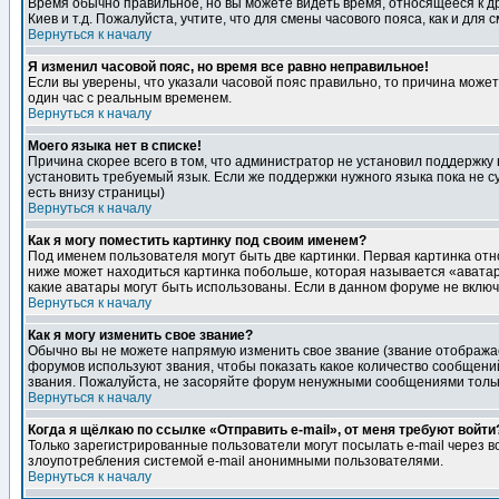
Время обычно правильное, но вы можете видеть время, относящееся к друг
Киев и т.д. Пожалуйста, учтите, что для смены часового пояса, как и д
Вернуться к началу
Я изменил часовой пояс, но время все равно неправильное!
Если вы уверены, что указали часовой пояс правильно, то причина може
один час с реальным временем.
Вернуться к началу
Моего языка нет в списке!
Причина скорее всего в том, что администратор не установил поддержку
установить требуемый язык. Если же поддержки нужного языка пока не 
есть внизу страницы)
Вернуться к началу
Как я могу поместить картинку под своим именем?
Под именем пользователя могут быть две картинки. Первая картинка отн
ниже может находиться картинка побольше, которая называется «аватара
какие аватары могут быть использованы. Если в данном форуме не вклю
Вернуться к началу
Как я могу изменить свое звание?
Обычно вы не можете напрямую изменить свое звание (звание отображае
форумов используют звания, чтобы показать какое количество сообще
звания. Пожалуйста, не засоряйте форум ненужными сообщениями только
Вернуться к началу
Когда я щёлкаю по ссылке «Отправить e-mail», от меня требуют войти
Только зарегистрированные пользователи могут посылать e-mail через 
злоупотребления системой e-mail анонимными пользователями.
Вернуться к началу