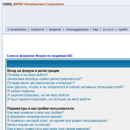
©2002,
INPRO Development Corporation
о компании
:
новости
:
модели
:
техподдержка
:
faq
:
форум
:
прайс
Список форумов Форум по модемам IDC
Вход на форум и регистрация
Почему я не могу войти?
Зачем мне вообще нужно регистрироваться?
Почему меня автоматически отключает?
Как сделать, чтобы я не появлялся в списке активных пользователей?
Я забыл пароль!
Я зарегистрирован, но не могу войти!
Я был зарегистрирован, но больше не могу войти!
Параметры и настройки пользователя
Как мне изменить мои настройки?
В форумах неправильное время!
Я изменил часовой пояс, но время все равно неправильное!
Моего языка нет в списке!
Как я могу поместить картинку под своим именем?