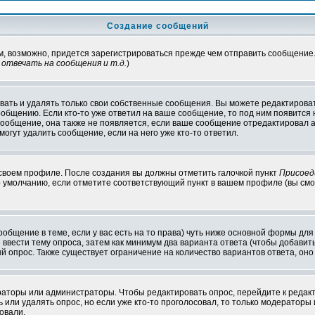
Создание сообщений
ам, возможно, придется зарегистрироваться прежде чем отправить сообщение
отвечать на сообщения и т.д.
)
ать и удалять только свои собственные сообщения. Вы можете редактироват
ообщению. Если кто-то уже ответил на ваше сообщение, то под ним появится
 сообщение, она также не появляется, если ваше сообщение отредактировал 
могут удалить сообщение, если на него уже кто-то ответил.
 своем профиле. После создания вы должны отметить галочкой пункт
Присоед
 умолчанию, если отметите соответствующий пункт в вашем профиле (вы смо
сообщение в теме, если у вас есть на то права) чуть ниже основной формы д
ы ввести тему опроса, затем как минимум два варианта ответа (чтобы добавит
й опрос. Также существует ограничение на количество вариантов ответа, он
ераторы или администраторы. Чтобы редактировать опрос, перейдите к редакт
ь или удалять опрос, но если уже кто-то проголосовал, то только модераторы
овали.