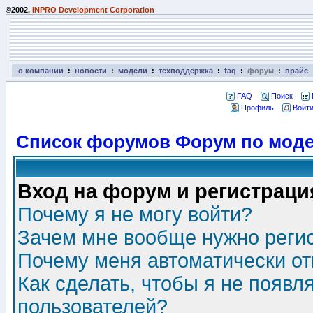
©2002,
INPRO Development Corporation
о компании
:
новости
:
модели
:
техподдержка
:
faq
:
форум
:
прайс
FAQ
Поиск
Профиль
Войти
Список форумов Форум по моде
Вход на форум и регистраци
Почему я не могу войти?
Зачем мне вообще нужно реги
Почему меня автоматически о
Как сделать, чтобы я не появл
пользователей?