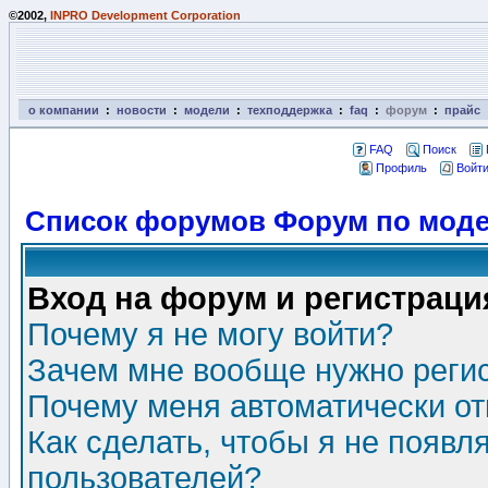
©2002,
INPRO Development Corporation
о компании
:
новости
:
модели
:
техподдержка
:
faq
:
форум
:
прайс
FAQ
Поиск
Профиль
Войти
Список форумов Форум по моде
Вход на форум и регистраци
Почему я не могу войти?
Зачем мне вообще нужно реги
Почему меня автоматически о
Как сделать, чтобы я не появл
пользователей?