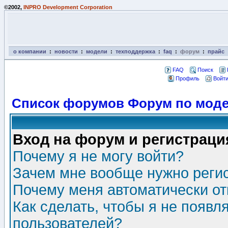
©2002,
INPRO Development Corporation
о компании
:
новости
:
модели
:
техподдержка
:
faq
:
форум
:
прайс
FAQ
Поиск
Профиль
Войти
Список форумов Форум по моде
Вход на форум и регистраци
Почему я не могу войти?
Зачем мне вообще нужно реги
Почему меня автоматически о
Как сделать, чтобы я не появл
пользователей?