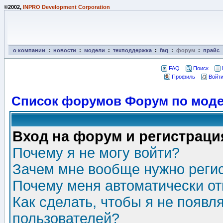
©2002,
INPRO Development Corporation
о компании
:
новости
:
модели
:
техподдержка
:
faq
:
форум
:
прайс
FAQ
Поиск
Профиль
Войти
Список форумов Форум по моде
Вход на форум и регистраци
Почему я не могу войти?
Зачем мне вообще нужно реги
Почему меня автоматически о
Как сделать, чтобы я не появл
пользователей?