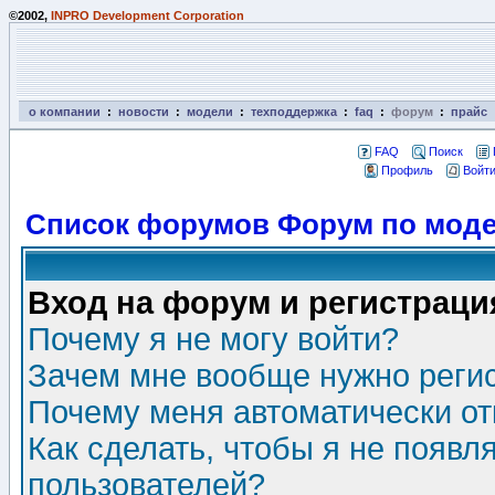
©2002,
INPRO Development Corporation
о компании
:
новости
:
модели
:
техподдержка
:
faq
:
форум
:
прайс
FAQ
Поиск
Профиль
Войти
Список форумов Форум по моде
Вход на форум и регистраци
Почему я не могу войти?
Зачем мне вообще нужно реги
Почему меня автоматически о
Как сделать, чтобы я не появл
пользователей?