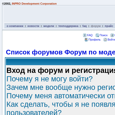
©2002,
INPRO Development Corporation
о компании
:
новости
:
модели
:
техподдержка
:
faq
:
форум
:
прайс
FAQ
Поиск
Профиль
Войти
Список форумов Форум по моде
Вход на форум и регистраци
Почему я не могу войти?
Зачем мне вообще нужно реги
Почему меня автоматически о
Как сделать, чтобы я не появл
пользователей?