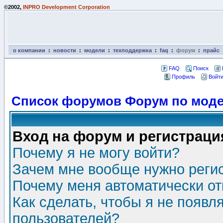
©2002,
INPRO Development Corporation
о компании
:
новости
:
модели
:
техподдержка
:
faq
:
форум
:
прайс
FAQ
Поиск
Профиль
Войти
Список форумов Форум по моде
Вход на форум и регистраци
Почему я не могу войти?
Зачем мне вообще нужно реги
Почему меня автоматически о
Как сделать, чтобы я не появл
пользователей?