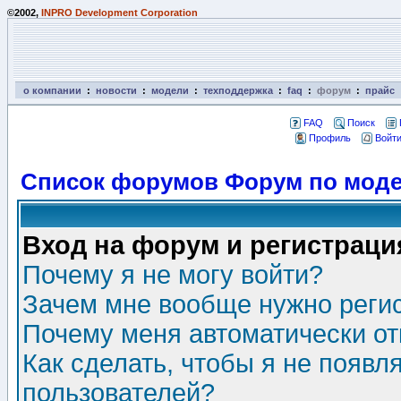
©2002,
INPRO Development Corporation
о компании
:
новости
:
модели
:
техподдержка
:
faq
:
форум
:
прайс
FAQ
Поиск
Профиль
Войти
Список форумов Форум по моде
Вход на форум и регистраци
Почему я не могу войти?
Зачем мне вообще нужно реги
Почему меня автоматически о
Как сделать, чтобы я не появл
пользователей?