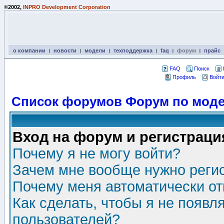
©2002,
INPRO Development Corporation
о компании
:
новости
:
модели
:
техподдержка
:
faq
:
форум
:
прайс
FAQ
Поиск
Профиль
Войти
Список форумов Форум по моде
Вход на форум и регистраци
Почему я не могу войти?
Зачем мне вообще нужно реги
Почему меня автоматически о
Как сделать, чтобы я не появл
пользователей?