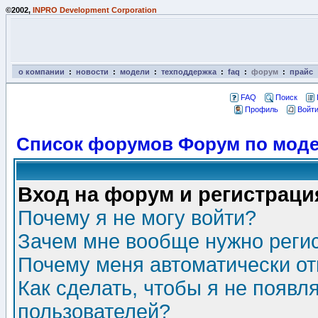
©2002,
INPRO Development Corporation
о компании
:
новости
:
модели
:
техподдержка
:
faq
:
форум
:
прайс
FAQ
Поиск
Профиль
Войти
Список форумов Форум по моде
Вход на форум и регистраци
Почему я не могу войти?
Зачем мне вообще нужно реги
Почему меня автоматически о
Как сделать, чтобы я не появл
пользователей?