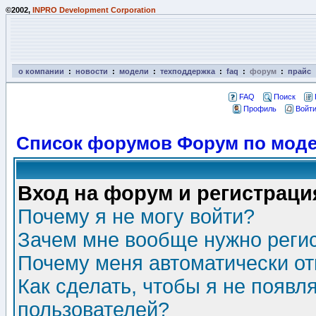
©2002,
INPRO Development Corporation
о компании
:
новости
:
модели
:
техподдержка
:
faq
:
форум
:
прайс
FAQ
Поиск
Профиль
Войти
Список форумов Форум по моде
Вход на форум и регистраци
Почему я не могу войти?
Зачем мне вообще нужно реги
Почему меня автоматически о
Как сделать, чтобы я не появл
пользователей?